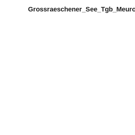
Grossraeschener_See_Tgb_Meur