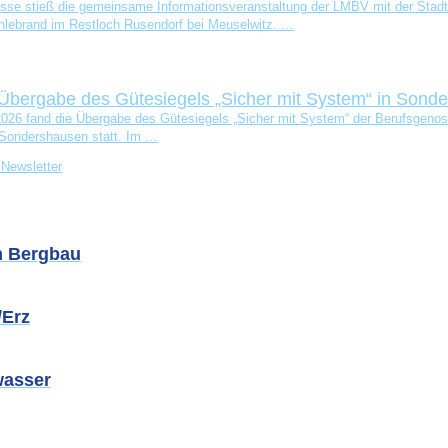
es­se stieß die gemein­sa­me Infor­ma­ti­ons­ver­an­stal­tung der LMBV mit der Stadt
­brand im Rest­loch Rusen­dorf bei Meu­sel­witz. …
 Übergabe des Gütesiegels „Sicher mit System“ in Sond
026 fand die Über­ga­be des Güte­sie­gels „Sicher mit Sys­tem“ der Berufs­ge­nos­
 Son­ders­hau­sen statt. Im …
Newsletter
m Bergbau
/Erz
wasser