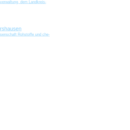
­ver­wal­tung, dem Land­kreis­
ershausen
sen­schaft Roh­stof­fe und che­