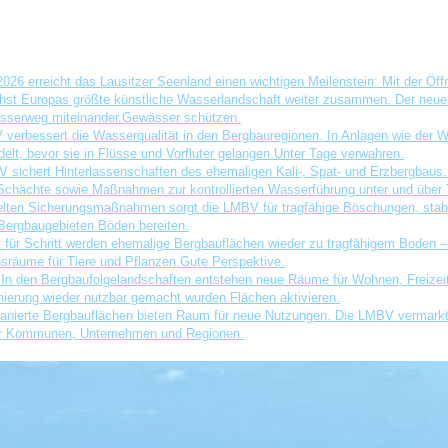
erreicht das Lausitzer Seenland einen wichtigen Meilenstein: Mit der Öff
ächst Europas größte künstliche Wasserlandschaft weiter zusammen. Der neu
sserweg miteinander.
Gewässer schützen.
 verbessert die Wasserqualität in den Bergbauregionen. In Anlagen wie der
lt, bevor sie in Flüsse und Vorfluter gelangen.
Unter Tage verwahren.
V sichert Hinterlassenschaften des ehemaligen Kali-, Spat- und Erzbergbaus
 Schächte sowie Maßnahmen zur kontrollierten Wasserführung unter und über 
zielten Sicherungsmaßnahmen sorgt die LMBV für tragfähige Böschungen, stabi
Bergbaugebieten.
Böden bereiten.
 für Schritt werden ehemalige Bergbauflächen wieder zu tragfähigem Boden – 
sräume für Tiere und Pflanzen.
Gute Perspektive.
In den Bergbaufolgelandschaften entstehen neue Räume für Wohnen, Freizei
anierung wieder nutzbar gemacht wurden.
Flächen aktivieren.
anierte Bergbauflächen bieten Raum für neue Nutzungen. Die LMBV vermarkt
für Kommunen, Unternehmen und Regionen.