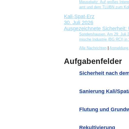
Meu­sel­witz. Auf gro­ßes Inter­
amt und dem TLUBN zum Koh­le
Kali-Spat-Erz
30. Juli 2026
Ausgezeichnete Sicherheit:
Son­ders­hau­sen. Am 29. Juli 2
mi­sche Indus­trie (BG RCI) in
Alle Nachrichten
|
Anmeldung 
Aufgabenfelder
Sicherheit nach de
Sanierung Kali/Spat
Flutung und Grund
Rekultivierung