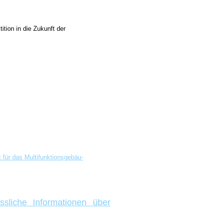
ition in die Zukunft der
ür das Mul­ti­funk­ti­ons­ge­bäu­
sliche Informationen über