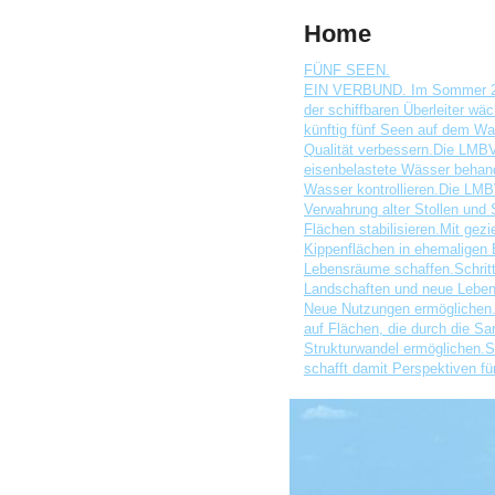
Home
FÜNF SEEN.
EIN VERBUND. Im Sommer 2026 
der schiffbaren Überleiter w
künftig fünf Seen auf dem Wa
Qualität verbessern.Die LMBV
eisenbelastete Wässer behande
Wasser kontrollieren.Die LMB
Verwahrung alter Stollen und
Flächen stabilisieren.Mit ge
Kippenflächen in ehemaligen 
Lebensräume schaffen.Schritt
Landschaften und neue Leben
Neue Nutzungen ermöglichen.
auf Flächen, die durch die S
Strukturwandel ermöglichen.S
schafft damit Perspektiven 