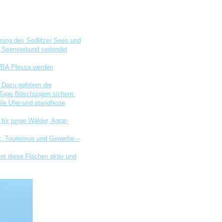
nung des Sedlitzer Sees und
e Seenverbund verbindet
 WBA Plessa werden
. Dazu gehören die
Tage.
Böschungen sichern.
le Ufer und standfeste
für junge Wälder, Agrar-
t, Tourismus und Gewerbe –
et diese Flächen aktiv und