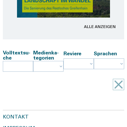
ALLE ANZEI­GEN
Voll­text­su­
Medi­en­ka­
Revie­re
Spra­chen
che
te­go­rien
KONTAKT