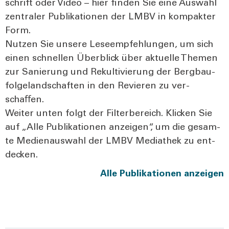
schrift oder Video – hier fin­den Sie eine Aus­wahl
zen­tra­ler Publi­ka­tio­nen der LMBV in kom­pak­ter
Form.
Nut­zen Sie unse­re Lese­emp­feh­lun­gen, um sich
einen schnel­len Über­blick über aktu­el­le The­men
zur Sanie­rung und Rekul­ti­vie­rung der Berg­bau­
fol­ge­land­schaf­ten in den Revie­ren zu ver­
schaﬀen.
Wei­ter unten folgt der Fil­ter­be­reich. Kli­cken Sie
auf „Alle Publi­ka­tio­nen anzei­gen“, um die gesam­
te Medi­en­aus­wahl der LMBV Media­thek zu ent­
de­cken.
Alle Publi­ka­tio­nen anzei­gen