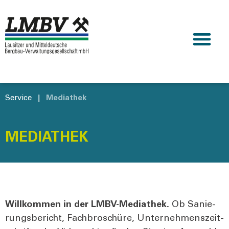
Service
|
Mediathek
MEDIATHEK
Will­kom­men in der LMBV-Media­thek.
Ob Sanie­
rungs­be­richt, Fach­bro­schü­re, Unter­neh­mens­zeit­