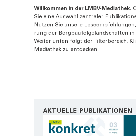
Will­kom­men in der LMBV-Media­thek.
O
Sie eine Aus­wahl zen­tra­ler Publi­ka­ti
Nut­zen Sie unse­re Lese­emp­feh­lun­gen,
rung der Berg­bau­fol­ge­land­schaf­ten i
Wei­ter unten folgt der Fil­ter­be­reich. 
Media­thek zu ent­de­cken.
AKTUELLE PUBLIKATIONEN