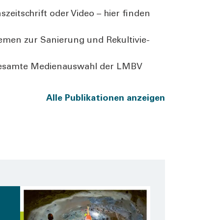
­zeit­schrift oder Video – hier fin­den
e­men zur Sanie­rung und Rekul­ti­vie­
ie gesam­te Medi­en­aus­wahl der LMBV
Alle Publi­ka­tio­nen anzei­gen