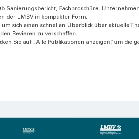
b Sanie­rungs­be­richt, Fach­bro­schü­re, Unter­neh­mens
o­nen der LMBV in kom­pak­ter Form.
 um sich einen schnel­len Über­blick über aktu­el­le Th
n den Revie­ren zu ver­schaﬀen.
Kli­cken Sie auf „Alle Publi­ka­tio­nen anzei­gen“, um d