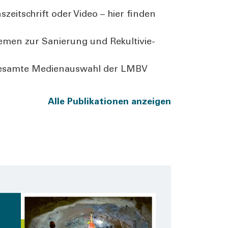
­zeit­schrift oder Video – hier fin­den
e­men zur Sanie­rung und Rekul­ti­vie­
ie gesam­te Medi­en­aus­wahl der LMBV
Alle Publi­ka­tio­nen anzei­gen