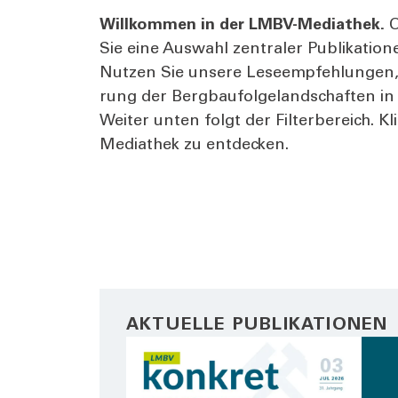
Will­kom­men in der LMBV-Media­thek.
O
Sie eine Aus­wahl zen­tra­ler Publi­ka­ti
Nut­zen Sie unse­re Lese­emp­feh­lun­gen,
rung der Berg­bau­fol­ge­land­schaf­ten i
Wei­ter unten folgt der Fil­ter­be­reich. 
Media­thek zu ent­de­cken.
AKTUELLE PUBLIKATIONEN