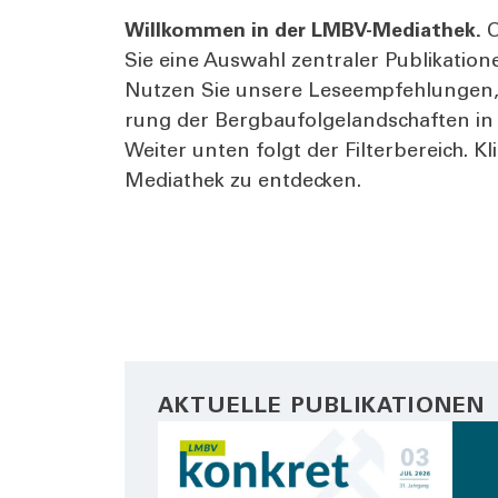
Will­kom­men in der LMBV-Media­thek.
O
Sie eine Aus­wahl zen­tra­ler Publi­ka­ti
Nut­zen Sie unse­re Lese­emp­feh­lun­gen,
rung der Berg­bau­fol­ge­land­schaf­ten i
Wei­ter unten folgt der Fil­ter­be­reich. 
Media­thek zu ent­de­cken.
AKTUELLE PUBLIKATIONEN