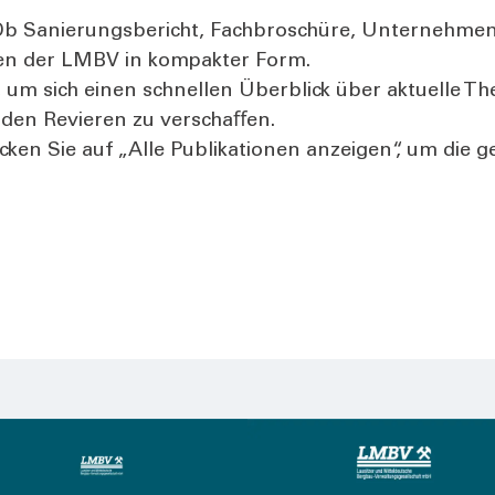
b Sanie­rungs­be­richt, Fach­bro­schü­re, Unter­neh­mens
o­nen der LMBV in kom­pak­ter Form.
 um sich einen schnel­len Über­blick über aktu­el­le Th
n den Revie­ren zu ver­schaﬀen.
Kli­cken Sie auf „Alle Publi­ka­tio­nen anzei­gen“, um d