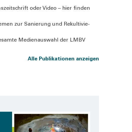
­zeit­schrift oder Video – hier fin­den
e­men zur Sanie­rung und Rekul­ti­vie­
ie gesam­te Medi­en­aus­wahl der LMBV
Alle Publi­ka­tio­nen anzei­gen