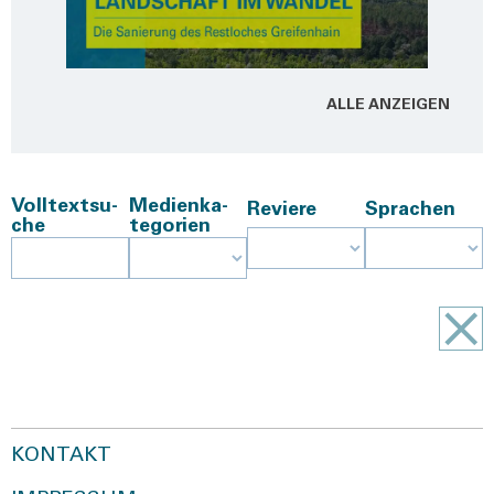
ALLE ANZEI­GEN
Voll­text­su­
Medi­en­ka­
Revie­re
Spra­chen
che
te­go­rien
KONTAKT