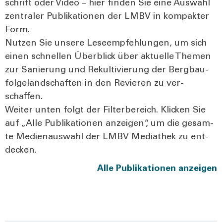
schrift oder Video – hier fin­den Sie eine Aus­wahl
zen­tra­ler Publi­ka­tio­nen der LMBV in kom­pak­ter
Form.
Nut­zen Sie unse­re Lese­emp­feh­lun­gen, um sich
einen schnel­len Über­blick über aktu­el­le The­men
zur Sanie­rung und Rekul­ti­vie­rung der Berg­bau­
fol­ge­land­schaf­ten in den Revie­ren zu ver­
schaﬀen.
Wei­ter unten folgt der Fil­ter­be­reich. Kli­cken Sie
auf „Alle Publi­ka­tio­nen anzei­gen“, um die gesam­
te Medi­en­aus­wahl der LMBV Media­thek zu ent­
de­cken.
Alle Publi­ka­tio­nen anzei­gen