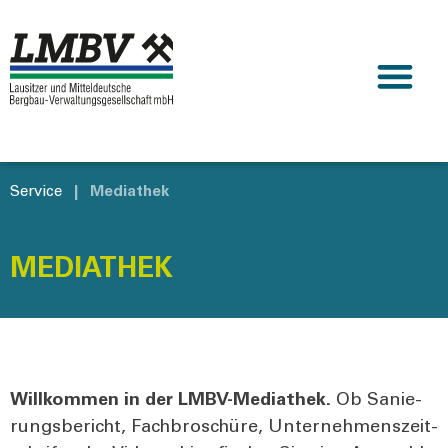
Service
|
Mediathek
MEDIATHEK
Will­kom­men in der LMBV-Media­thek.
Ob Sanie­
rungs­be­richt, Fach­bro­schü­re, Unter­neh­mens­zeit­