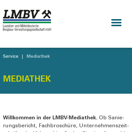
Service
|
Mediathek
MEDIATHEK
Will­kom­men in der LMBV-Media­thek.
Ob Sanie­
rungs­be­richt, Fach­bro­schü­re, Unter­neh­mens­zeit­