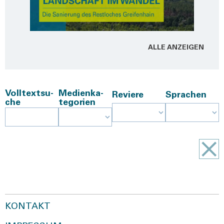
ALLE ANZEI­GEN
Voll­text­su­
Medi­en­ka­
Revie­re
Spra­chen
che
te­go­rien
KONTAKT