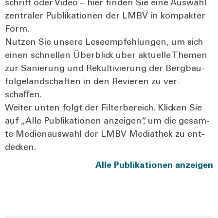
schrift oder Video – hier fin­den Sie eine Aus­wahl
zen­tra­ler Publi­ka­tio­nen der LMBV in kom­pak­ter
Form.
Nut­zen Sie unse­re Lese­emp­feh­lun­gen, um sich
einen schnel­len Über­blick über aktu­el­le The­men
zur Sanie­rung und Rekul­ti­vie­rung der Berg­bau­
fol­ge­land­schaf­ten in den Revie­ren zu ver­
schaﬀen.
Wei­ter unten folgt der Fil­ter­be­reich. Kli­cken Sie
auf „Alle Publi­ka­tio­nen anzei­gen“, um die gesam­
te Medi­en­aus­wahl der LMBV Media­thek zu ent­
de­cken.
Alle Publi­ka­tio­nen anzei­gen