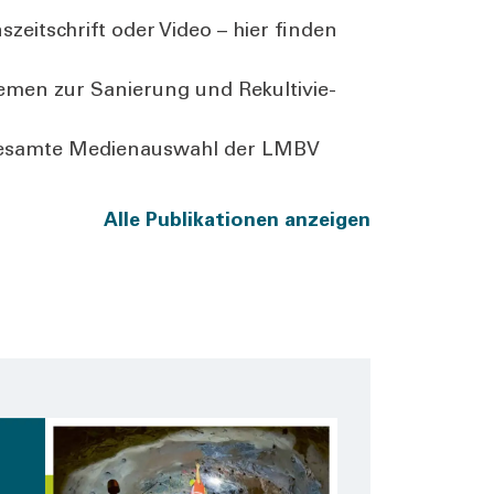
­zeit­schrift oder Video – hier fin­den
e­men zur Sanie­rung und Rekul­ti­vie­
ie gesam­te Medi­en­aus­wahl der LMBV
Alle Publi­ka­tio­nen anzei­gen