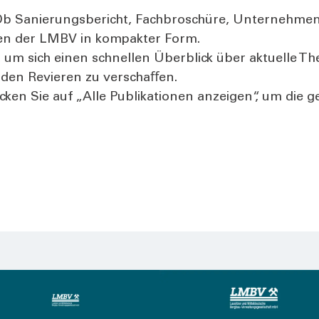
b Sanie­rungs­be­richt, Fach­bro­schü­re, Unter­neh­mens
o­nen der LMBV in kom­pak­ter Form.
 um sich einen schnel­len Über­blick über aktu­el­le Th
n den Revie­ren zu ver­schaﬀen.
Kli­cken Sie auf „Alle Publi­ka­tio­nen anzei­gen“, um d