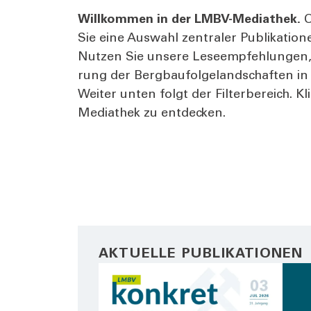
Will­kom­men in der LMBV-Media­thek.
O
Sie eine Aus­wahl zen­tra­ler Publi­ka­ti
Nut­zen Sie unse­re Lese­emp­feh­lun­gen,
rung der Berg­bau­fol­ge­land­schaf­ten i
Wei­ter unten folgt der Fil­ter­be­reich. 
Media­thek zu ent­de­cken.
AKTUELLE PUBLIKATIONEN