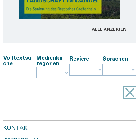
ALLE ANZEI­GEN
Voll­text­su­
Medi­en­ka­
Revie­re
Spra­chen
che
te­go­rien
KONTAKT