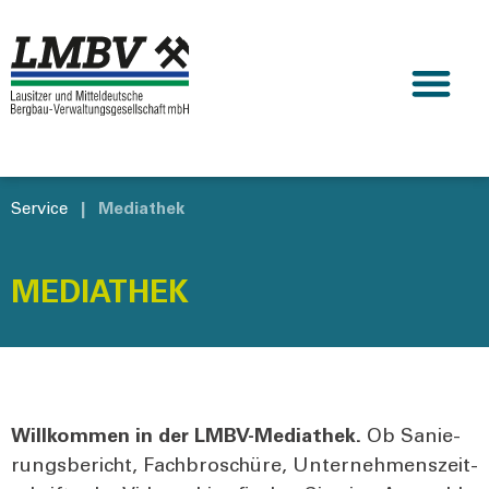
Service
|
Mediathek
MEDIATHEK
Will­kom­men in der LMBV-Media­thek.
Ob Sanie­
rungs­be­richt, Fach­bro­schü­re, Unter­neh­mens­zeit­