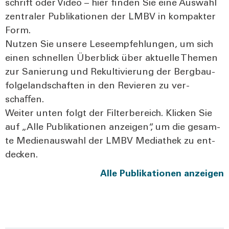
schrift oder Video – hier fin­den Sie eine Aus­wahl
zen­tra­ler Publi­ka­tio­nen der LMBV in kom­pak­ter
Form.
Nut­zen Sie unse­re Lese­emp­feh­lun­gen, um sich
einen schnel­len Über­blick über aktu­el­le The­men
zur Sanie­rung und Rekul­ti­vie­rung der Berg­bau­
fol­ge­land­schaf­ten in den Revie­ren zu ver­
schaﬀen.
Wei­ter unten folgt der Fil­ter­be­reich. Kli­cken Sie
auf „Alle Publi­ka­tio­nen anzei­gen“, um die gesam­
te Medi­en­aus­wahl der LMBV Media­thek zu ent­
de­cken.
Alle Publi­ka­tio­nen anzei­gen