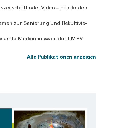
­zeit­schrift oder Video – hier fin­den
e­men zur Sanie­rung und Rekul­ti­vie­
ie gesam­te Medi­en­aus­wahl der LMBV
Alle Publi­ka­tio­nen anzei­gen