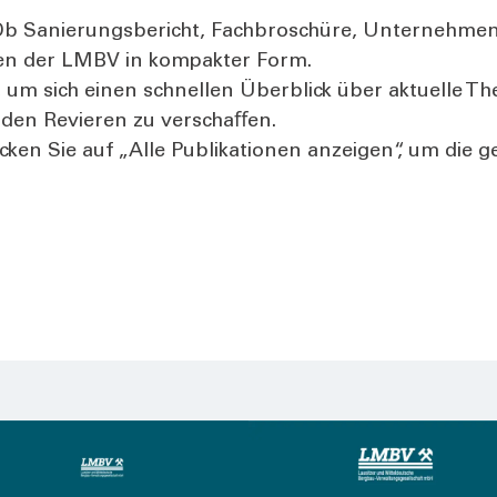
b Sanie­rungs­be­richt, Fach­bro­schü­re, Unter­neh­mens
o­nen der LMBV in kom­pak­ter Form.
 um sich einen schnel­len Über­blick über aktu­el­le Th
n den Revie­ren zu ver­schaﬀen.
Kli­cken Sie auf „Alle Publi­ka­tio­nen anzei­gen“, um d