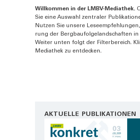
Will­kom­men in der LMBV-Media­thek.
O
Sie eine Aus­wahl zen­tra­ler Publi­ka­ti
Nut­zen Sie unse­re Lese­emp­feh­lun­gen,
rung der Berg­bau­fol­ge­land­schaf­ten i
Wei­ter unten folgt der Fil­ter­be­reich. 
Media­thek zu ent­de­cken.
AKTUELLE PUBLIKATIONEN