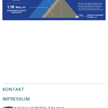
GROES­SEN­VER­GLEICH-MAS­SEN­BE­WE­
GUNG-CHE­OPS-PYRA­MI­DE
KONTAKT
IMPRESSUM