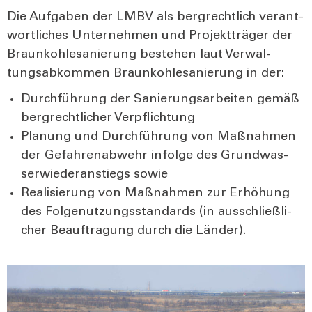
Die Auf­ga­ben der LMBV als berg­recht­lich ver­ant­
wort­li­ches Unter­neh­men und Pro­jekt­trä­ger der
Braun­koh­le­sa­nie­rung bestehen laut Ver­wal­
tungs­ab­kom­men Braun­koh­le­sa­nie­rung in der:
Durch­füh­rung der Sanie­rungs­ar­bei­ten gemäß
berg­recht­li­cher Ver­pflich­tung
Pla­nung und Durch­füh­rung von Maß­nah­men
der Gefah­ren­ab­wehr infol­ge des Grund­was­
ser­wie­der­an­stiegs sowie
Rea­li­sie­rung von Maß­nah­men zur Erhö­hung
des Fol­ge­nut­zungs­stan­dards (in aus­schließ­li­
cher Beauf­tra­gung durch die Län­der).