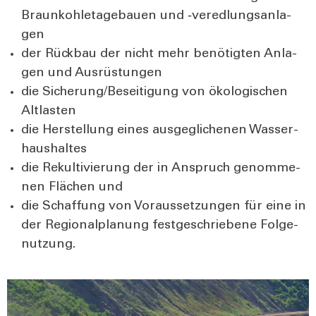
Braun­koh­le­ta­ge­bau­en und ‑ver­ed­lungs­an­la­
gen
der Rück­bau der nicht mehr benö­tig­ten Anla­
gen und Aus­rüs­tun­gen
die Sicherung/Beseitigung von öko­lo­gi­schen
Alt­las­ten
die Her­stel­lung eines aus­ge­gli­che­nen Was­ser­
haus­hal­tes
die Rekul­ti­vie­rung der in Anspruch genom­me­
nen Flä­chen und
die Schaf­fung von Vor­aus­set­zun­gen für eine in
der Regio­nal­pla­nung fest­ge­schrie­be­ne Fol­ge­
nut­zung.