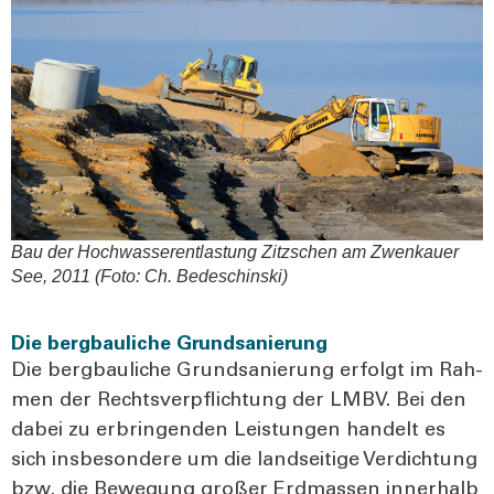
Bau der Hoch­was­ser­ent­las­tung Zitz­schen am Zwenkau­er
See, 2011 (Foto: Ch. Bedesch­in­ski)
Die bergbauliche Grundsanierung
Die berg­bau­li­che Grund­sa­nie­rung erfolgt im Rah­
men der Rechts­ver­pflich­tung der LMBV. Bei den
dabei zu erbrin­gen­den Leis­tun­gen han­delt es
sich ins­be­son­de­re um die land­sei­ti­ge Ver­dich­tung
bzw. die Bewe­gung gro­ßer Erd­mas­sen inner­halb