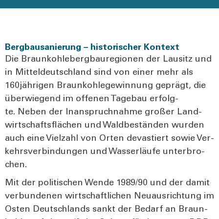
Bergbausanierung – historischer Kontext
Die Braun­koh­le­berg­bau­re­gio­nen der Lau­sitz und
in Mit­tel­deutsch­land sind von einer mehr als
160jährigen Braun­koh­le­ge­win­nung geprägt, die
über­wie­gend im offe­nen Tage­bau erfolg­
te. Neben der Inan­spruch­nah­me gro­ßer Land­
wirt­schafts­flä­chen und Wald­be­stän­den wur­den
auch eine Viel­zahl von Orten deva­stiert sowie Ver­
kehrs­ver­bin­dun­gen und Was­ser­läu­fe unter­bro­
chen.
Mit der poli­ti­schen Wen­de 1989/90 und der damit
ver­bun­de­nen wirt­schaft­li­chen Neu­aus­rich­tung im
Osten Deutsch­lands sankt der Bedarf an Braun­