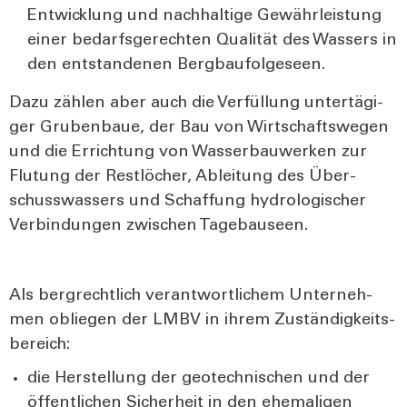
Ent­wick­lung und nach­hal­ti­ge Gewähr­leis­tung
einer bedarfs­ge­rech­ten Qua­li­tät des Was­sers in
den ent­stan­de­nen Berg­bau­fol­ge­seen.
Dazu zäh­len aber auch die Ver­fül­lung unter­tä­gi­
ger Gru­ben­baue, der Bau von Wirt­schafts­we­gen
und die Errich­tung von Was­ser­bau­wer­ken zur
Flu­tung der Rest­lö­cher, Ablei­tung des Über­
schuss­was­sers und Schaf­fung hydro­lo­gi­scher
Ver­bin­dun­gen zwi­schen Tage­bau­seen.
Als berg­recht­lich ver­ant­wort­li­chem Unter­neh­
men oblie­gen der LMBV in ihrem Zustän­dig­keits­
be­reich:
die Her­stel­lung der geo­tech­ni­schen und der
öffent­li­chen Sicher­heit in den ehe­ma­li­gen