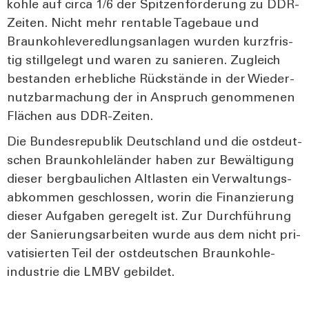
koh­le auf cir­ca 1/6 der Spit­zen­för­de­rung zu DDR-
Zei­ten. Nicht mehr ren­ta­ble Tage­baue und
Braun­koh­le­ver­ed­lungs­an­la­gen wur­den kurz­fris­
tig still­ge­legt und waren zu sanie­ren. Zugleich
bestan­den erheb­li­che Rück­stän­de in der Wie­der­
nutz­bar­ma­chung der in Anspruch genom­me­nen
Flä­chen aus DDR-Zei­ten.
Die Bun­des­re­pu­blik Deutsch­land und die ost­deut­
schen Braun­koh­le­län­der haben zur Bewäl­ti­gung
die­ser berg­bau­li­chen Alt­las­ten ein Ver­wal­tungs­
ab­kom­men geschlos­sen, wor­in die Finan­zie­rung
die­ser Auf­ga­ben gere­gelt ist. Zur Durch­füh­rung
der Sanie­rungs­ar­bei­ten wur­de aus dem nicht pri­
va­ti­sier­ten Teil der ost­deut­schen Braun­koh­le­
indus­trie die LMBV gebil­det.