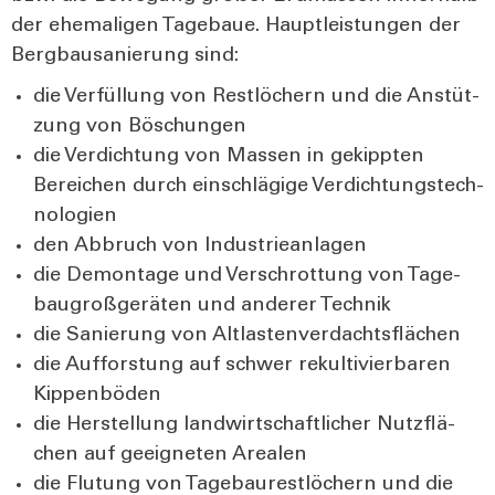
der ehe­ma­li­gen Tage­baue. Haupt­leis­tun­gen der
Berg­bau­sa­nie­rung sind:
die Ver­fül­lung von Rest­lö­chern und die Anstüt­
zung von Böschun­gen
die Ver­dich­tung von Mas­sen in gekipp­ten
Berei­chen durch ein­schlä­gi­ge Ver­dich­tungs­tech­
no­lo­gien
den Abbruch von Indus­trie­an­la­gen
die Demon­ta­ge und Ver­schrot­tung von Tage­
bau­groß­ge­rä­ten und ande­rer Tech­nik
die Sanie­rung von Alt­las­ten­ver­dachts­flä­chen
die Auf­fors­tung auf schwer rekul­ti­vier­ba­ren
Kip­pen­bö­den
die Her­stel­lung land­wirt­schaft­li­cher Nutz­flä­
chen auf geeig­ne­ten Area­len
die Flu­tung von Tage­bau­rest­lö­chern und die