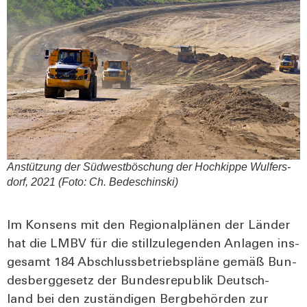
Anstüt­zung der Süd­west­bö­schung der Hoch­kip­pe Wul­fers­
dorf, 2021 (Foto: Ch. Bedesch­in­ski)
Im Kon­sens mit den Regio­nal­plä­nen der Län­der
hat die LMBV für die still­zu­le­gen­den Anla­gen ins­
ge­samt 184 Abschluss­be­triebs­plä­ne gemäß Bun­
des­berg­ge­setz der Bun­des­re­pu­blik Deutsch­
land bei den zustän­di­gen Berg­be­hör­den zur