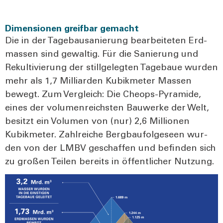
Dimensionen greifbar gemacht
Die in der Tage­bau­sa­nie­rung bear­bei­te­ten Erd­
mas­sen sind gewal­tig. Für die Sanie­rung und
Rekul­ti­vie­rung der still­ge­leg­ten Tage­baue wur­den
mehr als 1,7 Mil­li­ar­den Kubik­me­ter Mas­sen
bewegt. Zum Ver­gleich: Die Che­ops-Pyra­mi­de,
eines der volu­men­reichs­ten Bau­wer­ke der Welt,
besitzt ein Volu­men von (nur) 2,6 Mil­lio­nen
Kubik­me­ter. Zahl­rei­che Berg­bau­fol­ge­seen wur­
den von der LMBV geschaf­fen und befin­den sich
zu gro­ßen Tei­len bereits in öffent­li­cher Nut­zung.