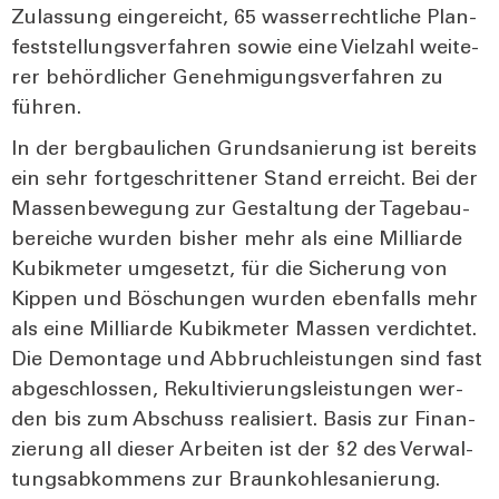
Zulas­sung ein­ge­reicht, 65 was­ser­recht­li­che Plan­
fest­stel­lungs­ver­fah­ren sowie eine Viel­zahl wei­te­
rer behörd­li­cher Geneh­mi­gungs­ver­fah­ren zu
füh­ren.
In der berg­bau­li­chen Grund­sa­nie­rung ist bereits
ein sehr fort­ge­schrit­te­ner Stand erreicht. Bei der
Mas­sen­be­we­gung zur Gestal­tung der Tage­bau­
be­rei­che wur­den bis­her mehr als eine Mil­li­ar­de
Kubik­me­ter umge­setzt, für die Siche­rung von
Kip­pen und Böschun­gen wur­den eben­falls mehr
als eine Mil­li­ar­de Kubik­me­ter Mas­sen ver­dich­tet.
Die Demon­ta­ge und Abbruch­leis­tun­gen sind fast
abge­schlos­sen, Rekul­ti­vie­rungs­leis­tun­gen wer­
den bis zum Abschuss rea­li­siert. Basis zur Finan­
zie­rung all die­ser Arbei­ten ist der §2 des Ver­wal­
tungs­ab­kom­mens zur Braun­koh­le­sa­nie­rung.