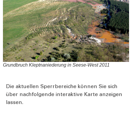
Grund­bruch Klept­na­nie­de­rung in See­se-West 2011
Die aktu­el­len Sperr­be­rei­che kön­nen Sie sich
über nach­fol­gen­de inter­ak­ti­ve Kar­te anzei­gen
las­sen.