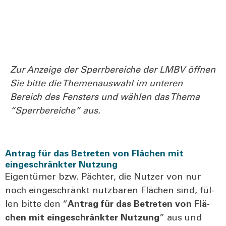
Zur Anzei­ge der Sperr­be­rei­che der LMBV öff­nen
Sie bit­te die The­men­aus­wahl im unte­ren
Bereich des Fens­ters und wäh­len das The­ma
“Sperr­be­rei­che” aus.
Antrag für das Betreten von Flächen mit
eingeschränkter Nutzung
Eigen­tü­mer bzw. Päch­ter, die Nut­zer von nur
noch ein­ge­schränkt nutz­ba­ren Flä­chen sind, fül­
len bit­te den “
Antrag für das Betre­ten von Flä­
chen
mit ein­ge­schränk­ter Nut­zung
” aus und