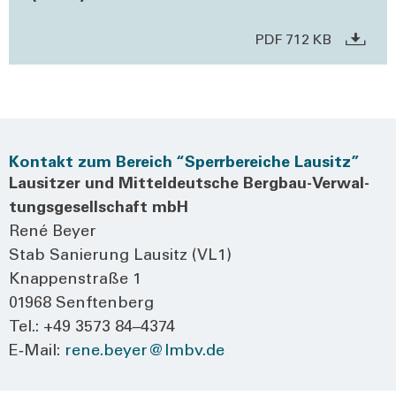
PDF 712 KB
Kontakt zum Bereich “Sperrbereiche Lausitz”
Lau­sit­zer und Mit­tel­deut­sche Berg­bau-Ver­wal­
tungs­ge­sell­schaft mbH
René Bey­er
Stab Sanie­rung Lau­sitz (VL1)
Knap­pen­stra­ße 1
01968 Senf­ten­berg
Tel.: +49 3573 84–4374
E‑Mail:
rene.beyer@lmbv.de