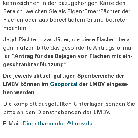
kenn­zeich­nen in der dazu­ge­hö­ri­gen Kar­te den
Bereich, wel­chen Sie als Eigentümer/Pächter der
Flä­chen oder aus berech­tig­tem Grund betre­ten
möch­ten.
Jagd-Päch­ter bzw. Jäger, die die­se Flä­chen beja­
gen, nut­zen bit­te das geson­der­te Antrags­for­mu­
lar “
Antrag für das Beja­gen von Flä­chen mit ein­
ge­schränk­ter Nut­zung
”.
Die jeweils aktu­ell gül­ti­gen Sperr­be­rei­che der
LMBV kön­nen im
Geo­por­tal
der LMBV ein­ge­se­
hen wer­den.
Die kom­plett aus­ge­füll­ten Unter­la­gen sen­den Sie
bit­te an den Dienst­ha­ben­den der LMBV.
E‑Mail:
Diensthabender@lmbv.de