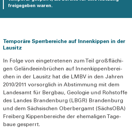
freigegeben waren.
Temporäre Sperrbereiche auf Innenkippen in der
Lausitz
In Fol­ge von ein­ge­tre­te­nen zum Teil groß­flä­chi­
gen Gelän­de­ein­brü­chen auf Innen­kip­pen­be­rei­
chen in der Lau­sitz hat die LMBV in den Jah­ren
2010/2011 vor­sorg­lich in Abstim­mung mit dem
Lan­des­amt für Berg­bau, Geo­lo­gie und Roh­stof­fe
des Lan­des Bran­den­burg (LBGR) Bran­den­burg
und dem Säch­si­schen Ober­berg­amt (Sächs­OBA)
Frei­berg Kip­pen­be­rei­che der ehe­ma­li­gen Tage­
baue gesperrt.