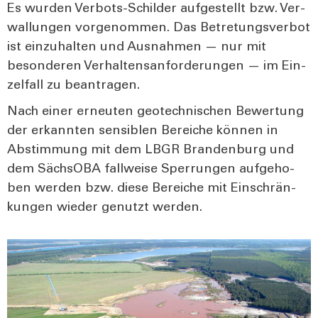
Es wur­den Ver­bots-Schil­der auf­ge­stellt bzw. Ver­
wal­lun­gen vor­ge­nom­men. Das Betre­tungs­ver­bot
ist ein­zu­hal­ten und Aus­nah­men — nur mit
beson­de­ren Ver­hal­tens­an­for­de­run­gen — im Ein­
zel­fall zu bean­tra­gen.
Nach einer erneu­ten geo­tech­ni­schen Bewer­tung
der erkann­ten sen­si­blen Berei­che kön­nen in
Abstim­mung mit dem LBGR Bran­den­burg und
dem Sächs­OBA fall­wei­se Sper­run­gen auf­ge­ho­
ben wer­den bzw. die­se Berei­che mit Ein­schrän­
kun­gen wie­der genutzt wer­den.