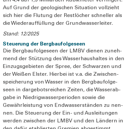
um 4,4 auf 1,3 Mil­li­ar­den Kubik­me­ter ver­rin­gert.
Auf Grund der geo­lo­gi­schen Situa­ti­on voll­zieht
sich hier die Flu­tung der Rest­lö­cher schnel­ler als
die Wie­der­auf­fül­lung der Grund­was­ser­lei­ter.
Stand: 12/2025
Steuerung der Bergbaufolgeseen
Die Berg­bau­fol­ge­seen der LMBV die­nen zuneh­
mend der Stüt­zung des Was­ser­haus­hal­tes in den
Ein­zugs­ge­bie­ten der Spree, der Schwar­zen und
der Wei­ßen Els­ter. Hier­bei ist v.a. die Zwi­schen­
spei­che­rung von Was­ser in den Berg­bau­fol­ge­
seen in dar­ge­bots­rei­chen Zei­ten, die Was­ser­ab­
ga­be in Nied­rig­was­ser­pe­ri­oden sowie die
Gewähr­leis­tung von End­was­ser­stän­den zu nen­
nen. Die Steue­rung der Ein- und Aus­lei­tun­gen
wer­den zwi­schen der LMBV und den Län­dern in