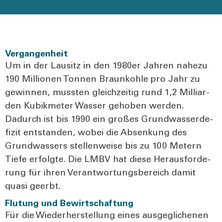
Vergangenheit
Um in der Lau­sitz in den 1980er Jah­ren nahe­zu
190 Mil­lio­nen Ton­nen Braun­koh­le pro Jahr zu
gewin­nen, muss­ten gleich­zei­tig rund 1,2 Mil­li­ar­
den Kubik­me­ter Was­ser geho­ben wer­den.
Dadurch ist bis 1990 ein gro­ßes Grund­was­ser­de­
fi­zit ent­stan­den, wobei die Absen­kung des
Grund­was­sers stel­len­wei­se bis zu 100 Metern
Tie­fe erfolg­te. Die LMBV hat die­se Her­aus­for­de­
rung für ihren Ver­ant­wor­tungs­be­reich damit
qua­si geerbt.
Flutung und Bewirtschaftung
Für die Wie­der­her­stel­lung eines aus­ge­gli­che­nen