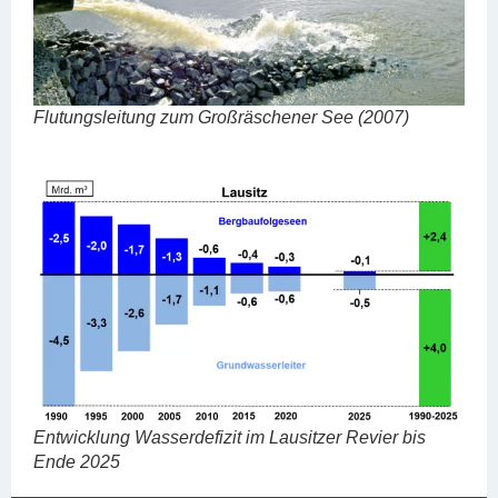
Flu­tungs­lei­tung zum Groß­räsche­ner See (2007)
Ent­wick­lung Was­ser­de­fi­zit im Lau­sit­zer Revier bis
Ende 2025