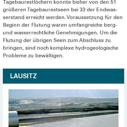
Tage­bau­rest­lö­chern konn­te bis­her von den 51
grö­ße­ren Tage­bau­rest­seen bei 33 der End­was­
ser­stand erreicht wer­den. Vor­aus­set­zung für den
Beginn der Flu­tung waren umfang­rei­che berg-
und was­ser­recht­li­che Geneh­mi­gun­gen. Um die
Flu­tung der übri­gen Seen zum Abschluss zu
brin­gen, sind noch kom­ple­xe hydro­geo­lo­gi­sche
Pro­ble­me zu bewäl­ti­gen.
LAUSITZ