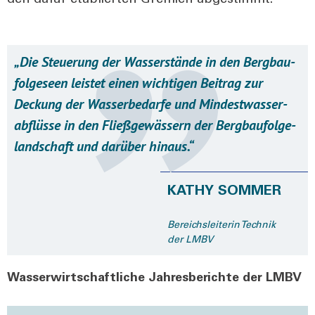
den dafür eta­blier­ten Gre­mi­en abge­stimmt.
„Die Steue­rung der Was­ser­stän­de in den Berg­bau­
fol­ge­seen leis­tet einen wich­ti­gen Bei­trag zur
Deckung der Was­ser­be­dar­fe und Min­dest­was­ser­
ab­flüs­se in den Fließ­ge­wäs­sern der Berg­bau­fol­ge­
land­schaft und dar­über hin­aus.“
KATHY SOMMER
Bereichs­lei­te­rin Tech­nik
der LMBV
Wasserwirtschaftliche Jahresberichte der LMBV