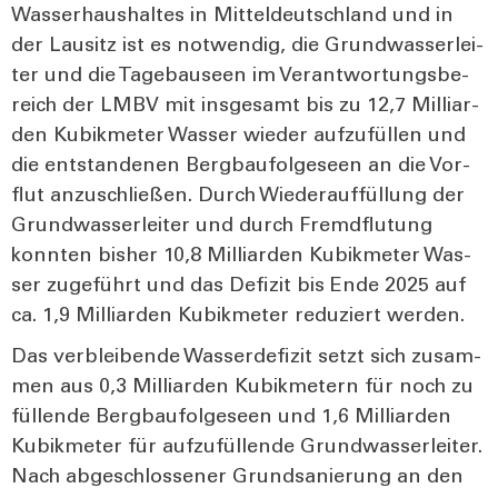
Was­ser­haus­hal­tes in Mit­tel­deutsch­land und in
der Lau­sitz ist es not­wen­dig, die Grund­was­ser­lei­
ter und die Tage­bau­seen im Ver­ant­wor­tungs­be­
reich der LMBV mit ins­ge­samt bis zu 12,7 Mil­li­ar­
den Kubik­me­ter Was­ser wie­der auf­zu­fül­len und
die ent­stan­de­nen Berg­bau­fol­ge­seen an die Vor­
flut anzu­schlie­ßen. Durch Wie­der­auf­fül­lung der
Grund­was­ser­lei­ter und durch Fremd­flu­tung
konn­ten bis­her 10,8 Mil­li­ar­den Kubik­me­ter Was­
ser zuge­führt und das Defi­zit bis Ende 2025 auf
ca. 1,9 Mil­li­ar­den Kubik­me­ter redu­ziert wer­den.
Das ver­blei­ben­de Was­ser­de­fi­zit setzt sich zusam­
men aus 0,3 Mil­li­ar­den Kubik­me­tern für noch zu
fül­len­de Berg­bau­fol­ge­seen und 1,6 Mil­li­ar­den
Kubik­me­ter für auf­zu­fül­len­de Grund­was­ser­lei­ter.
Nach abge­schlos­se­ner Grund­sa­nie­rung an den