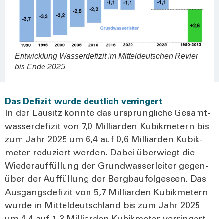
Ent­wick­lung Was­ser­de­fi­zit im Mit­tel­deut­schen Revier
bis Ende 2025
Das Defizit wurde deutlich verringert
In der Lau­sitz konn­te das ursprüng­li­che Gesamt­
was­ser­de­fi­zit von 7,0 Mil­li­ar­den Kubik­me­tern bis
zum Jahr 2025 um 6,4 auf 0,6 Mil­li­ar­den Kubik­
me­ter redu­ziert wer­den. Dabei über­wiegt die
Wie­der­auf­fül­lung der Grund­was­ser­lei­ter gegen­
über der Auf­fül­lung der Berg­bau­fol­ge­seen. Das
Aus­gangs­de­fi­zit von 5,7 Mil­li­ar­den Kubik­me­tern
wur­de in Mit­tel­deutsch­land bis zum Jahr 2025