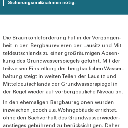
Sicherungsmaßnahmen nötig.
Die Braun­koh­le­för­de­rung hat in der Ver­gan­gen­
heit in den Berg­bau­re­vie­ren der Lau­sitz und Mit­
tel­deutsch­lands zu einer groß­räu­mi­gen Absen­
kung des Grund­was­ser­spie­gels geführt. Mit der
teil­wei­sen Ein­stel­lung der berg­bau­li­chen Was­ser­
hal­tung steigt in wei­ten Tei­len der Lau­sitz und
Mit­tel­deutsch­lands der Grund­was­ser­spie­gel in
der Regel wie­der auf vor­berg­bau­li­che Niveau an.
In den ehe­ma­li­gen Berg­bau­re­gio­nen wur­den
inzwi­schen jedoch u.a. Wohn­ge­bäu­de errich­tet,
ohne den Sach­ver­halt des Grund­was­ser­wie­der­
an­stie­ges gebüh­rend zu berück­sich­ti­gen. Daher