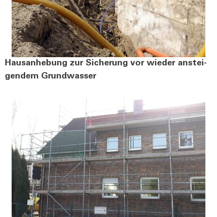
Haus­an­he­bung zur Siche­rung vor wie­der anstei­
gen­dem Grund­was­ser