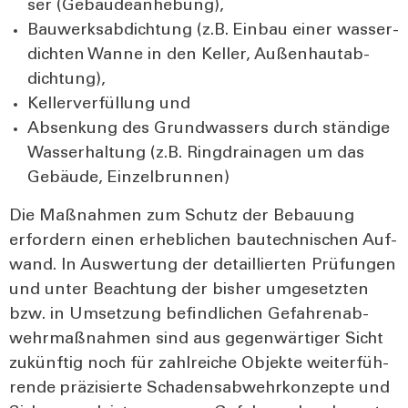
ser (Gebäu­de­an­he­bung),
Bau­werks­ab­dich­tung (z.B. Ein­bau einer was­ser­
dich­ten Wan­ne in den Kel­ler, Außen­haut­ab­
dich­tung),
Kel­ler­ver­fül­lung und
Absen­kung des Grund­was­sers durch stän­di­ge
Was­ser­hal­tung (z.B. Ring­drai­na­gen um das
Gebäu­de, Ein­zel­brun­nen)
Die Maß­nah­men zum Schutz der Bebau­ung
erfor­dern einen erheb­li­chen bau­tech­ni­schen Auf­
wand. In Aus­wer­tung der detail­lier­ten Prü­fun­gen
und unter Beach­tung der bis­her umge­setz­ten
bzw. in Umset­zung befind­li­chen Gefah­ren­ab­
wehr­maß­nah­men sind aus gegen­wär­ti­ger Sicht
zukünf­tig noch für zahl­rei­che Objek­te wei­ter­füh­
ren­de prä­zi­sier­te Scha­dens­ab­wehr­kon­zep­te und