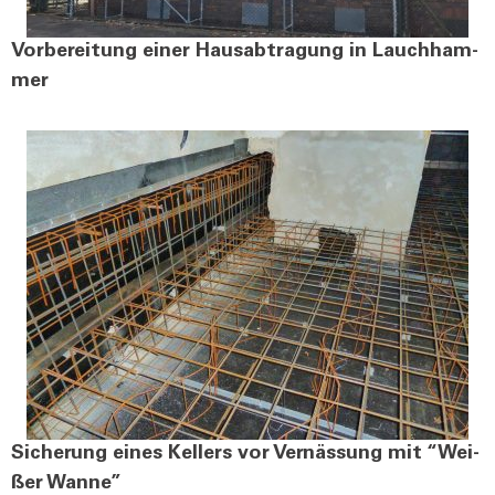
Vor­be­rei­tung einer Haus­ab­tra­gung in Lauch­ham­
mer
Siche­rung eines Kel­lers vor Vernäs­sung mit “Wei­
ßer Wan­ne”