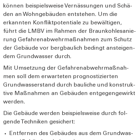
kön­nen bei­spiels­wei­se Vernäs­sun­gen und Schä­
den an Wohn­ge­bäu­den ent­ste­hen. Um die
erkann­ten Kon­flikt­po­ten­tia­le zu bewäl­ti­gen,
führt die LMBV im Rah­men der Braun­koh­le­sa­nie­
rung Gefah­ren­ab­wehr­maß­nah­men zum Schutz
der Gebäu­de vor berg­bau­lich bedingt anstei­gen­
dem Grund­was­ser durch.
Mit Umset­zung der Gefah­ren­ab­wehr­maß­nah­
men soll dem erwar­te­ten pro­gnos­ti­zier­ten
Grund­was­ser­stand durch bau­li­che und kon­struk­
ti­ve Maß­nah­men an Gebäu­den ent­ge­gen­ge­wirkt
wer­den.
Die Gebäu­de wer­den bei­spiels­wei­se durch fol­
gen­de Tech­ni­ken gesi­chert:
Ent­fer­nen des Gebäu­des aus dem Grund­was­