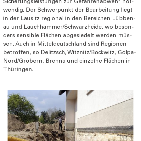
Siche­rungs­leis­tun­gen zur Gefah­ren­ab­wehr not­
wen­dig. Der Schwer­punkt der Bear­bei­tung liegt
in der Lau­sitz regio­nal in den Berei­chen Lüb­ben­
au und Lauchhammer/Schwarzheide, wo beson­
ders sen­si­ble Flä­chen abge­sie­delt wer­den müs­
sen. Auch in Mit­tel­deutsch­land sind Regio­nen
betrof­fen, so Delitzsch, Witznitz/Bockwitz, Gol­pa-
Nor­d/­Grö­bern, Breh­na und ein­zel­ne Flä­chen in
Thü­rin­gen.