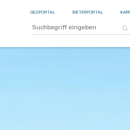
GEOPORTAL
BIETERPORTAL
KARR