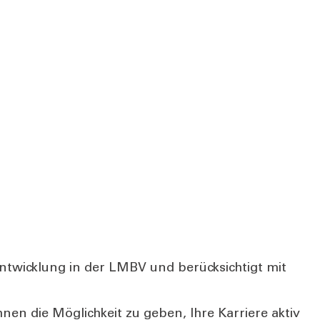
­ent­wick­lung in der LMBV und berück­sich­tigt mit
hnen die Mög­lich­keit zu geben, Ihre Kar­rie­re aktiv