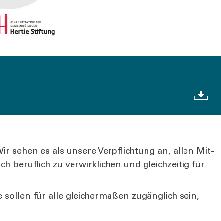
Wir sehen es als unse­re Ver­pflich­tung an, allen Mit­
 beruf­lich zu ver­wirk­li­chen und gleich­zei­tig für
 sol­len für alle glei­cher­ma­ßen zugäng­lich sein,