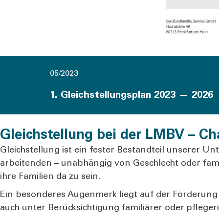
05/2023
1. Gleichstellungsplan 2023 — 2026
Gleichstellung bei der LMBV – Ch
Gleich­stel­lung ist ein fes­ter Bestand­teil unse­rer U
ar­bei­ten­den – unab­hän­gig von Geschlecht oder fami­liä
ihre Fami­li­en da zu sein.
Ein beson­de­res Augen­merk liegt auf der För­de­rung vo
auch unter Berück­sich­ti­gung fami­liä­rer oder pfle­ge­r