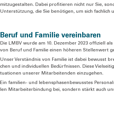
mit­zu­ge­stal­ten. Dabei pro­fi­tie­ren nicht nur Sie,
Unter­stüt­zung, die Sie benö­ti­gen, um sich fach­lich un
Beruf und Familie vereinbaren
Die LMBV wur­de am 10. Dezem­ber 2023 offi­zi­ell als fa
von Beruf und Fami­lie einen höhe­ren Stel­len­wert g
Unser Ver­ständ­nis von Fami­lie ist dabei bewusst brei
chen und indi­vi­du­el­len Bedürf­nis­sen. Die­se Viel­sei­
tua­tio­nen unse­rer Mit­ar­bei­ten­den ein­zu­ge­hen.
Ein fami­li­en- und lebens­pha­sen­be­wuss­tes Per­so­na
len Mit­ar­bei­ter­bin­dung bei, son­dern stärkt auch uns