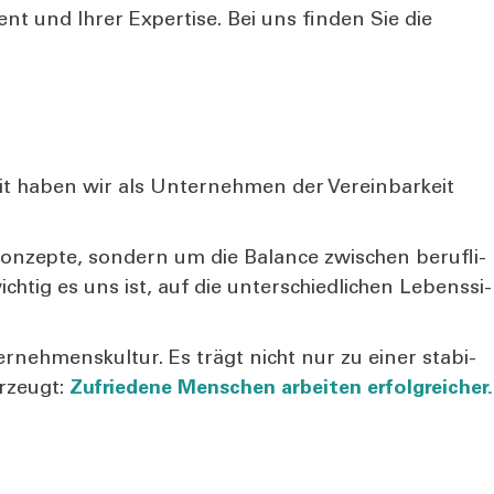
nt und Ihrer Exper­ti­se. Bei uns fin­den Sie die
mit haben wir als Unter­neh­men der Ver­ein­bar­keit
kon­zep­te, son­dern um die Balan­ce zwi­schen beruf­li­
wich­tig es uns ist, auf die unter­schied­li­chen Lebens­si­
r­neh­mens­kul­tur. Es trägt nicht nur zu einer sta­bi­
er­zeugt:
Zufrie­de­ne Men­schen arbei­ten erfolg­rei­cher.