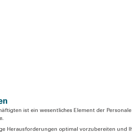
en
äf­tig­ten ist ein wesent­li­ches Ele­ment der Per­so­nal
e.
e Her­aus­for­de­run­gen opti­mal vor­zu­be­rei­ten und I