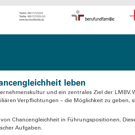
ancengleichheit leben
nter­neh­mens­kul­tur und ein zen­tra­les Ziel der LMBV. 
­ren Ver­pflich­tun­gen – die Mög­lich­keit zu geben, sich
n Chan­cen­gleich­heit in Füh­rungs­po­si­tio­nen. Die­se
i­scher Auf­ga­ben.