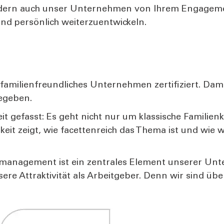
 son­dern auch unser Unter­neh­men von Ihrem Enga­ge­me
d per­sön­lich wei­ter­zu­ent­wi­ckeln.
mi­li­en­freund­li­ches Unter­neh­men zer­ti­fi­ziert. Da
ege­ben.
t gefasst: Es geht nicht nur um klas­si­sche Fami­li­en­
tig­keit zeigt, wie facet­ten­reich das The­ma ist und wie 
l­ma­nage­ment ist ein zen­tra­les Ele­ment unse­rer Unte
e­re Attrak­ti­vi­tät als Arbeit­ge­ber. Denn wir sind üb