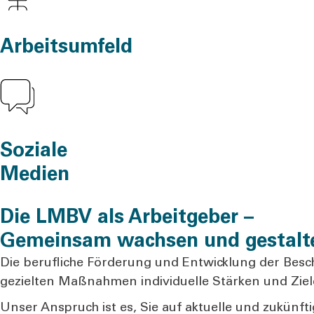
Arbeitsumfeld
Soziale
Medien
Die LMBV als Arbeitgeber –
Gemeinsam wachsen und gestalt
Die beruf­li­che För­de­rung und Ent­wick­lung der Besch
geziel­ten Maß­nah­men indi­vi­du­el­le Stär­ken und Zie­l
Unser Anspruch ist es, Sie auf aktu­el­le und zukünf­ti­g