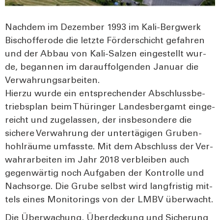
Nach­dem im Dezem­ber 1993 im Kali-Berg­werk
Bisch­of­fero­de die letz­te För­der­schicht gefah­ren
und der Abbau von Kali-Sal­zen ein­ge­stellt wur­
de, began­nen im dar­auf­fol­gen­den Janu­ar die
Ver­wah­rungs­ar­bei­ten.
Hier­zu wur­de ein ent­spre­chen­der Abschluss­be­
triebs­plan beim Thü­rin­ger Lan­des­berg­amt ein­ge­
reicht und zuge­las­sen, der ins­be­son­de­re die
siche­re Ver­wah­rung der unter­tä­gi­gen Gru­ben­
hohl­räu­me umfass­te. Mit dem Abschluss der Ver­
wahr­ar­bei­ten im Jahr 2018 ver­blei­ben auch
gegen­wär­tig noch Auf­ga­ben der Kon­trol­le und
Nach­sor­ge. Die Gru­be selbst wird lang­fris­tig mit­
tels eines Moni­to­rings von der LMBV über­wacht.
Die Über­wa­chung, Über­de­ckung und Siche­rung