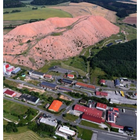
HAL­DE BISCH­OF­FERO­DE,
2020