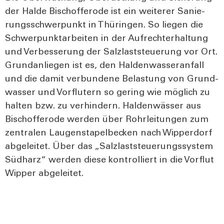
der Hal­de Bisch­of­fero­de ist ein wei­te­rer Sanie­
rungs­schwer­punkt in Thü­rin­gen. So lie­gen die
Schwer­punk­t­ar­bei­ten in der Auf­recht­erhal­tung
und Ver­bes­se­rung der Salz­last­steue­rung vor Ort.
Grund­an­lie­gen ist es, den Hal­den­was­ser­an­fall
und die damit ver­bun­de­ne Belas­tung von Grund­
was­ser und Vor­flu­tern so gering wie mög­lich zu
hal­ten bzw. zu ver­hin­dern. Hal­den­wäs­ser aus
Bisch­of­fero­de wer­den über Rohr­lei­tun­gen zum
zen­tra­len Lau­gen­sta­pel­be­cken nach Wip­per­dorf
abge­lei­tet. Über das „Salz­last­steue­rungs­sys­tem
Süd­harz“ wer­den die­se kon­trol­liert in die Vor­flut
Wip­per abge­lei­tet.