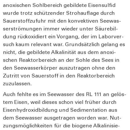
ano­xi­schen Sohl­be­reich gebil­de­te Eisen­sul­fid
wur­de trotz schüt­zen­der Stro­h­auf­la­ge durch
Sau­er­stoff­zu­fuhr mit den kon­vek­ti­ven See­was­
ser­strö­mun­gen immer wie­der unter Säu­re­bil­
dung rück­oxi­diert ein Vor­gang, der im Labor­ver­
such kaum rele­vant war. Grund­sätz­lich gelang es
nicht, die gebil­de­te Alka­li­ni­tät aus dem ano­xi­
schen Reak­tor­be­reich an der Soh­le des Sees in
den See­was­ser­kör­per aus­zu­tra­gen ohne den
Zutritt von Sau­er­stoff in den Reak­tor­be­reich
zuzu­las­sen.
Auch fehl­te es im See­was­ser des RL 111 an gelös­
tem Eisen, weil die­ses schon viel frü­her durch
Eisen­hy­dr­o­xid­bil­dung und Sedi­men­ta­ti­on aus
dem See­was­ser aus­ge­tra­gen wor­den war. Nut­
zungs­mög­lich­kei­ten für die bio­ge­ne Alka­li­ni­sie­