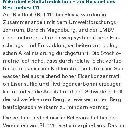
Mikrobielle Sulfatreduktion – am Beispiel des
Restloches 111
Am Rest­loch (RL) 111 bei Ples­sa wur­den in
Zusam­men­ar­beit mit dem Umwelt­for­schungs­
zen­trum, Bereich Mag­de­burg, und der LMBV
über meh­re­re Jah­re hin­weg sys­te­ma­ti­sche For­
schungs- und Ent­wick­lungs­ar­bei­ten zur bio­lo­gi­
schen Alka­li­ni­sie­rung durch­ge­führt. Die Stö­chio­
me­trie legt nahe, dass durch rela­tiv leicht ver­füg­
ba­ren orga­ni­schen Koh­len­stoff sul­fatrei­ches See­
was­ser bei aus­rei­chend hoher Eisen­kon­zen­tra­ti­
on Eisen­sul­fid und Hydro­gen­car­bo­nat erzeu­gen
kann und so die Aci­di­tät und den Schwe­fel­ge­halt
der schwe­fel­sau­ren Berg­bau­wäs­ser in den Berg­
bau­fol­ge­seen wirk­sam zu min­dern ver­mag.
Die ver­fah­rens­tech­ni­sche Rele­vanz fiel bei den
Ver­su­chen am RL 111 rela­tiv mar­gi­nal aus. Das im