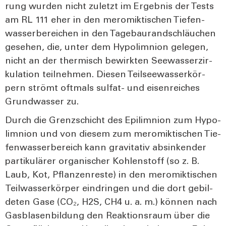
rung wur­den nicht zuletzt im Ergeb­nis der Tests
am RL 111 eher in den mero­mik­ti­schen Tie­fen­
was­ser­be­rei­chen in den Tage­bau­rand­schläu­chen
gese­hen, die, unter dem Hypo­lim­ni­on gele­gen,
nicht an der ther­misch bewirk­ten See­was­ser­zir­
ku­la­ti­on teil­neh­men. Die­sen Teil­see­was­ser­kör­
pern strömt oft­mals sul­fat- und eisen­rei­ches
Grund­was­ser zu.
Durch die Grenz­schicht des Epi­lim­ni­on zum Hypo­
lim­ni­on und von die­sem zum mero­mik­ti­schen Tie­
fen­was­ser­be­reich kann gra­vi­ta­tiv absin­ken­der
par­ti­ku­lä­rer orga­ni­scher Koh­len­stoff (so z. B.
Laub, Kot, Pflan­zen­res­te) in den mero­mik­ti­schen
Teil­was­ser­kör­per ein­drin­gen und die dort gebil­
de­ten Gase (CO₂, H2S, CH4 u. a. m.) kön­nen nach
Gas­bla­sen­bil­dung den Reak­ti­ons­raum über die