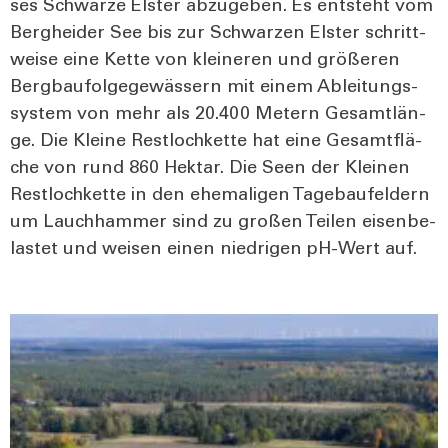
ses Schwar­ze Els­ter abzu­ge­ben. Es ent­steht vom
Berg­hei­der See bis zur Schwar­zen Els­ter schritt­
wei­se eine Ket­te von klei­ne­ren und grö­ße­ren
Berg­bau­fol­ge­ge­wäs­sern mit einem Ablei­tungs­
sys­tem von mehr als 20.400 Metern Gesamt­län­
ge. Die Klei­ne Rest­loch­ket­te hat eine Gesamt­flä­
che von rund 860 Hekt­ar. Die Seen der Klei­nen
Rest­loch­ket­te in den ehe­ma­li­gen Tage­bau­fel­dern
um Lauch­ham­mer sind zu gro­ßen Tei­len eisen­be­
las­tet und wei­sen einen nied­ri­gen pH-Wert auf.