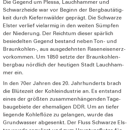
Die Gegend um Ples­sa, Lauch­ham­mer und
Schwarz­hei­de war vor Beginn der Berg­bau­tä­tig­
keit durch Kie­fern­wäl­der geprägt. Die Schwar­ze
Els­ter ver­lief viel­ar­mig in den wei­ten Sümp­fen
der Nie­de­rung. Der Reich­tum die­ser spär­lich
besie­del­ten Gegend bestand neben Ton- und
Braunkohlen‑, aus aus­ge­dehn­ten Rasen­ei­sen­erz­
vor­kom­men. Um 1850 setz­te der Braun­koh­len­
berg­bau nörd­lich der heu­ti­gen Stadt Lauch­ham­
mer ein.
In den 70er Jah­ren des 20. Jahr­hun­derts brach
die Blü­te­zeit der Koh­le­indus­trie an. Es ent­stand
eines der größ­ten zusam­men­hän­gen­den Tage­
bau­ge­bie­te der ehe­ma­li­gen DDR. Um an tie­fer
lie­gen­de Koh­le­flö­ze zu gelan­gen, wur­de das
Grund­was­ser abge­senkt. Der Fluss Schwar­ze Els­