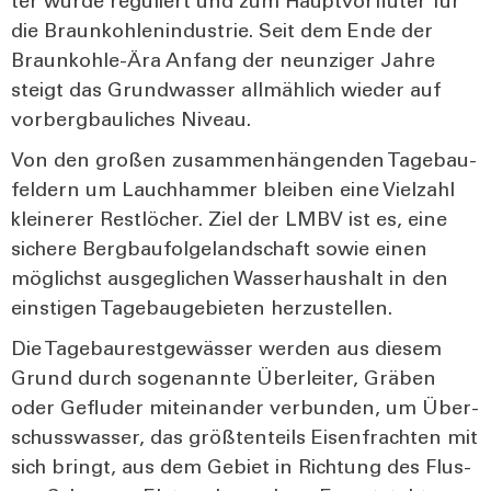
ter wur­de regu­liert und zum Haupt­vor­flu­ter für
die Braun­koh­len­in­dus­trie. Seit dem Ende der
Braun­koh­le-Ära Anfang der neun­zi­ger Jah­re
steigt das Grund­was­ser all­mäh­lich wie­der auf
vor­berg­bau­li­ches Niveau.
Von den gro­ßen zusam­men­hän­gen­den Tage­bau­
fel­dern um Lauch­ham­mer blei­ben eine Viel­zahl
klei­ne­rer Rest­lö­cher. Ziel der LMBV ist es, eine
siche­re Berg­bau­fol­ge­land­schaft sowie einen
mög­lichst aus­ge­gli­chen Was­ser­haus­halt in den
eins­ti­gen Tage­bau­ge­bie­ten her­zu­stel­len.
Die Tage­bau­rest­ge­wäs­ser wer­den aus die­sem
Grund durch soge­nann­te Über­lei­ter, Grä­ben
oder Geflu­der mit­ein­an­der ver­bun­den, um Über­
schuss­was­ser, das größ­ten­teils Eisen­frach­ten mit
sich bringt, aus dem Gebiet in Rich­tung des Flus­