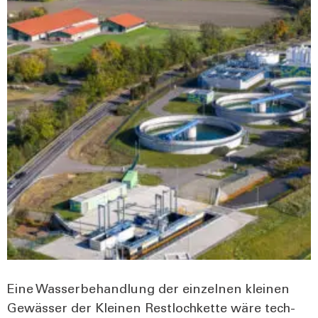
Eine Was­ser­be­hand­lung der ein­zel­nen klei­nen
Gewäs­ser der Klei­nen Rest­loch­ket­te wäre tech­