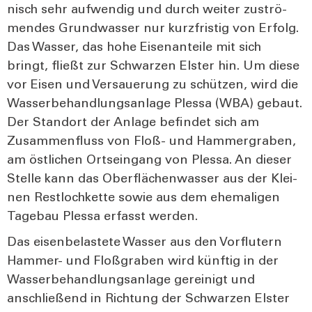
nisch sehr auf­wen­dig und durch wei­ter zuströ­
men­des Grund­was­ser nur kurz­fris­tig von Erfolg.
Das Was­ser, das hohe Eisen­an­tei­le mit sich
bringt, fließt zur Schwar­zen Els­ter hin. Um die­se
vor Eisen und Ver­saue­rung zu schüt­zen, wird die
Was­ser­be­hand­lungs­an­la­ge Ples­sa (WBA) gebaut.
Der Stand­ort der Anla­ge befin­det sich am
Zusam­men­fluss von Floß- und Ham­mer­gra­ben,
am öst­li­chen Orts­ein­gang von Ples­sa. An die­ser
Stel­le kann das Ober­flä­chen­was­ser aus der Klei­
nen Rest­loch­ket­te sowie aus dem ehe­ma­li­gen
Tage­bau Ples­sa erfasst wer­den.
Das eisen­be­las­te­te Was­ser aus den Vor­flu­tern
Ham­mer- und Floß­gra­ben wird künf­tig in der
Was­ser­be­hand­lungs­an­la­ge gerei­nigt und
anschlie­ßend in Rich­tung der Schwar­zen Els­ter