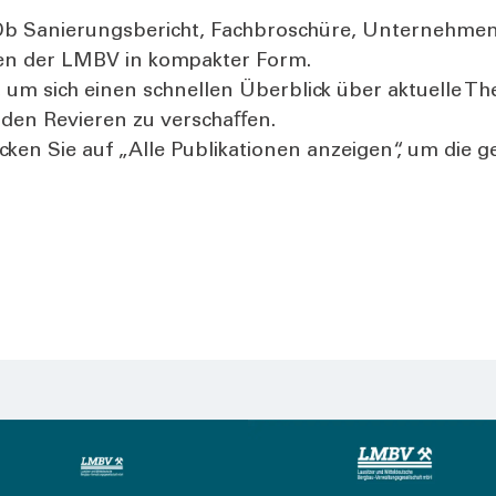
b Sanie­rungs­be­richt, Fach­bro­schü­re, Unter­neh­mens
o­nen der LMBV in kom­pak­ter Form.
 um sich einen schnel­len Über­blick über aktu­el­le Th
n den Revie­ren zu ver­schaﬀen.
Kli­cken Sie auf „Alle Publi­ka­tio­nen anzei­gen“, um d