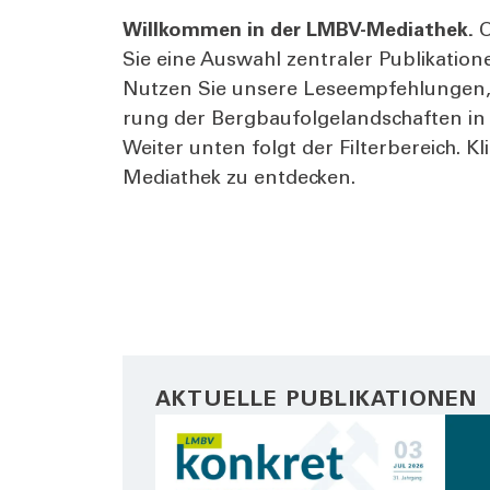
Will­kom­men in der LMBV-Media­thek.
O
Sie eine Aus­wahl zen­tra­ler Publi­ka­ti
Nut­zen Sie unse­re Lese­emp­feh­lun­gen,
rung der Berg­bau­fol­ge­land­schaf­ten i
Wei­ter unten folgt der Fil­ter­be­reich. 
Media­thek zu ent­de­cken.
AKTUELLE PUBLIKATIONEN