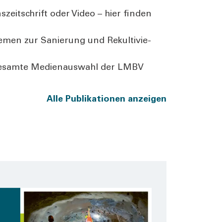
­zeit­schrift oder Video – hier fin­den
e­men zur Sanie­rung und Rekul­ti­vie­
ie gesam­te Medi­en­aus­wahl der LMBV
Alle Publi­ka­tio­nen anzei­gen