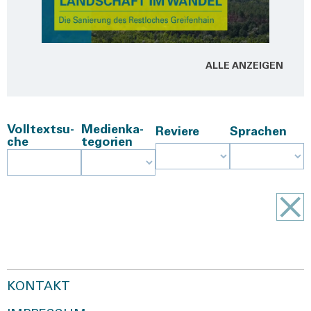
ALLE ANZEI­GEN
Voll­text­su­
Medi­en­ka­
Revie­re
Spra­chen
che
te­go­rien
KONTAKT