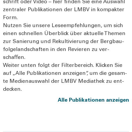
schrift oder Video – hier fin­den Sie eine Aus­wahl
zen­tra­ler Publi­ka­tio­nen der LMBV in kom­pak­ter
Form.
Nut­zen Sie unse­re Lese­emp­feh­lun­gen, um sich
einen schnel­len Über­blick über aktu­el­le The­men
zur Sanie­rung und Rekul­ti­vie­rung der Berg­bau­
fol­ge­land­schaf­ten in den Revie­ren zu ver­
schaﬀen.
Wei­ter unten folgt der Fil­ter­be­reich. Kli­cken Sie
auf „Alle Publi­ka­tio­nen anzei­gen“, um die gesam­
te Medi­en­aus­wahl der LMBV Media­thek zu ent­
de­cken.
Alle Publi­ka­tio­nen anzei­gen