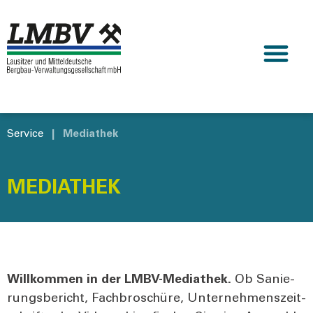
Service
|
Mediathek
MEDIATHEK
Will­kom­men in der LMBV-Media­thek.
Ob Sanie­
rungs­be­richt, Fach­bro­schü­re, Unter­neh­mens­zeit­