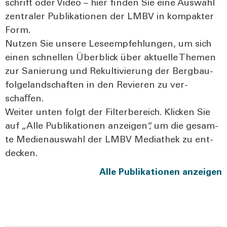
schrift oder Video – hier fin­den Sie eine Aus­wahl
zen­tra­ler Publi­ka­tio­nen der LMBV in kom­pak­ter
Form.
Nut­zen Sie unse­re Lese­emp­feh­lun­gen, um sich
einen schnel­len Über­blick über aktu­el­le The­men
zur Sanie­rung und Rekul­ti­vie­rung der Berg­bau­
fol­ge­land­schaf­ten in den Revie­ren zu ver­
schaﬀen.
Wei­ter unten folgt der Fil­ter­be­reich. Kli­cken Sie
auf „Alle Publi­ka­tio­nen anzei­gen“, um die gesam­
te Medi­en­aus­wahl der LMBV Media­thek zu ent­
de­cken.
Alle Publi­ka­tio­nen anzei­gen