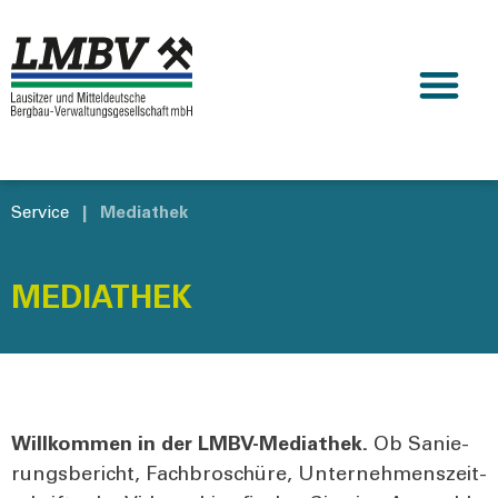
Service
|
Mediathek
MEDIATHEK
Will­kom­men in der LMBV-Media­thek.
Ob Sanie­
rungs­be­richt, Fach­bro­schü­re, Unter­neh­mens­zeit­