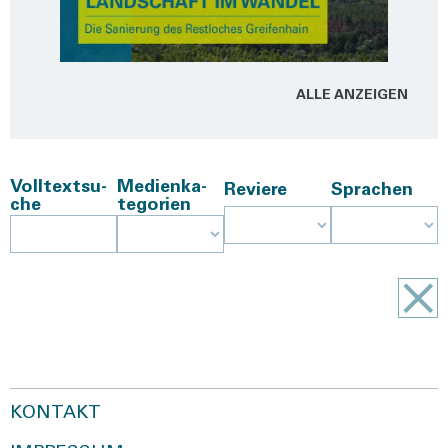
ALLE ANZEI­GEN
Voll­text­su­
Medi­en­ka­
Revie­re
Spra­chen
che
te­go­rien
KONTAKT