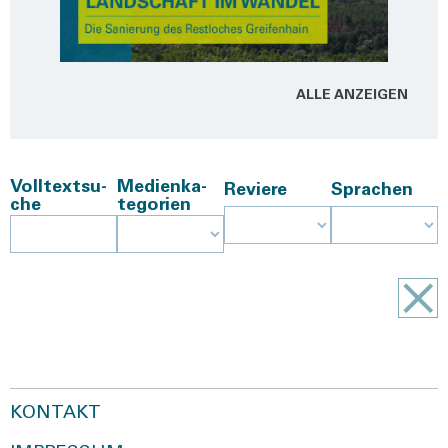
ALLE ANZEI­GEN
Voll­text­su­
Medi­en­ka­
Revie­re
Spra­chen
che
te­go­rien
KONTAKT