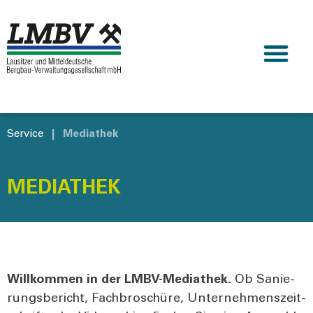
Service
|
Mediathek
MEDIATHEK
Will­kom­men in der LMBV-Media­thek.
Ob Sanie­
rungs­be­richt, Fach­bro­schü­re, Unter­neh­mens­zeit­