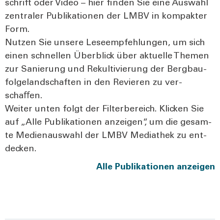
schrift oder Video – hier fin­den Sie eine Aus­wahl
zen­tra­ler Publi­ka­tio­nen der LMBV in kom­pak­ter
Form.
Nut­zen Sie unse­re Lese­emp­feh­lun­gen, um sich
einen schnel­len Über­blick über aktu­el­le The­men
zur Sanie­rung und Rekul­ti­vie­rung der Berg­bau­
fol­ge­land­schaf­ten in den Revie­ren zu ver­
schaﬀen.
Wei­ter unten folgt der Fil­ter­be­reich. Kli­cken Sie
auf „Alle Publi­ka­tio­nen anzei­gen“, um die gesam­
te Medi­en­aus­wahl der LMBV Media­thek zu ent­
de­cken.
Alle Publi­ka­tio­nen anzei­gen