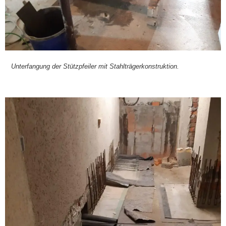
Unter­fan­gung der Stütz­pfei­ler mit Stahl­trä­ger­kon­struk­ti­on.