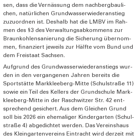
sen, dass die Vernäs­sung dem nach­berg­bau­li­
chen, natür­li­chen Grund­was­ser­wie­der­an­stieg
zuzu­ord­nen ist. Des­halb hat die LMBV im Rah­
men des §3 des Ver­wal­tungs­ab­kom­mens zur
Braun­koh­len­sa­nie­rung die Siche­rung über­nom­
men, finan­ziert jeweils zur Hälf­te vom Bund und
dem Frei­staat Sach­sen.
Auf­grund des Grund­was­ser­wie­der­an­stiegs wur­
den in den ver­gan­ge­nen Jah­ren bereits die
Sport­stät­te Mark­klee­berg-Mit­te (Schul­stra­ße 11)
sowie ein Teil des Kel­lers der Grund­schu­le Mark­
klee­berg-Mit­te in der Raschwit­zer Str. 42 ent­
spre­chend gesi­chert. Aus dem Glei­chen Grund
soll bis 2026 ein ehe­ma­li­ger Kin­der­gar­ten (Schul­
stra­ße 4) abge­dich­tet wer­den. Das Ver­eins­haus
des Klein­gar­ten­ver­eins Ein­tracht wird der­zeit mit