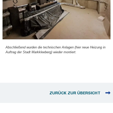
Abschlie­ßend wur­den die tech­ni­schen Anla­gen (hier neue Hei­zung in
Auf­trag der Stadt Mark­klee­berg) wie­der mon­tiert.
ZURÜCK ZUR ÜBERSICHT