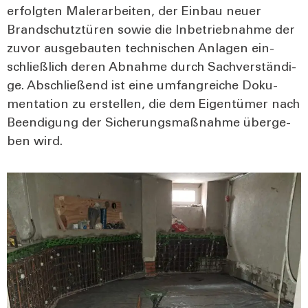
erfolg­ten Maler­ar­bei­ten, der Ein­bau neu­er
Brand­schutz­tü­ren sowie die Inbe­trieb­nah­me der
zuvor aus­ge­bau­ten tech­ni­schen Anla­gen ein­
schließ­lich deren Abnah­me durch Sach­ver­stän­di­
ge. Abschlie­ßend ist eine umfang­rei­che Doku­
men­ta­ti­on zu erstel­len, die dem Eigen­tü­mer nach
Been­di­gung der Siche­rungs­maß­nah­me über­ge­
ben wird.