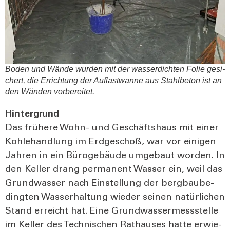
Boden und Wän­de wur­den mit der was­ser­dich­ten Folie gesi­
chert, die Errich­tung der Auf­last­wan­ne aus Stahl­be­ton ist an
den Wän­den vor­be­rei­tet.
Hin­ter­grund
Das frü­he­re Wohn- und Geschäfts­haus mit einer
Koh­le­hand­lung im Erd­ge­schoß, war vor eini­gen
Jah­ren in ein Büro­ge­bäu­de umge­baut wor­den. In
den Kel­ler drang per­ma­nent Was­ser ein, weil das
Grund­was­ser nach Ein­stel­lung der berg­bau­be­
ding­ten Was­ser­hal­tung wie­der sei­nen natür­li­chen
Stand erreicht hat. Eine Grund­was­ser­mess­stel­le
im Kel­ler des Tech­ni­schen Rat­hau­ses hat­te erwie­