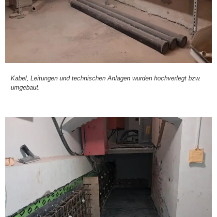
Kabel, Lei­tun­gen und tech­ni­schen Anla­gen wur­den hoch­ver­legt bzw.
umge­baut.