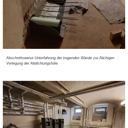
Abschnitts­wei­se Unt­er­fah­rung der tra­gen­den Wän­de zur flä­chi­gen
Ver­le­gung der Abdich­tungs­fo­lie.