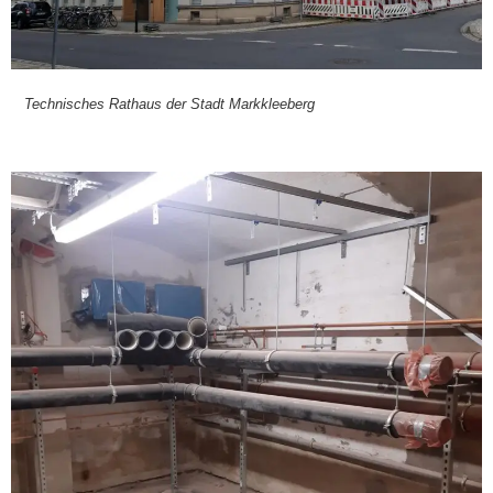
Tech­ni­sches Rat­haus der Stadt Mark­klee­berg