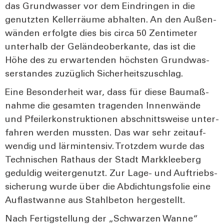
das Grund­was­ser vor dem Ein­drin­gen in die
genutz­ten Kel­ler­räu­me abhal­ten. An den Außen­
wän­den erfolg­te dies bis cir­ca 50 Zen­ti­me­ter
unter­halb der Gelän­de­ober­kan­te, das ist die
Höhe des zu erwar­ten­den höchs­ten Grund­was­
ser­stan­des zuzüg­lich Sicher­heits­zu­schlag.
Eine Beson­der­heit war, dass für die­se Bau­maß­
nah­me die gesam­ten tra­gen­den Innen­wän­de
und Pfei­ler­kon­struk­tio­nen abschnitts­wei­se unter­
fah­ren wer­den muss­ten. Das war sehr zeit­auf­
wen­dig und lär­min­ten­siv. Trotz­dem wur­de das
Tech­ni­schen Rat­haus der Stadt Mark­klee­berg
gedul­dig wei­ter­ge­nutzt. Zur Lage- und Auf­triebs­
si­che­rung wur­de über die Abdich­tungs­fo­lie eine
Auf­last­wan­ne aus Stahl­be­ton her­ge­stellt.
Nach Fer­tig­stel­lung der „Schwar­zen Wan­ne“