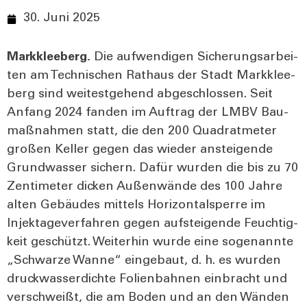
30. Juni 2025
Mark­klee­berg.
Die auf­wen­di­gen Siche­rungs­ar­bei­
ten am Tech­ni­schen Rat­haus der Stadt Mark­klee­
berg sind wei­test­ge­hend abge­schlos­sen. Seit
Anfang 2024 fan­den im Auf­trag der LMBV Bau­
maß­nah­men statt, die den 200 Qua­drat­me­ter
gro­ßen Kel­ler gegen das wie­der anstei­gen­de
Grund­was­ser sichern. Dafür wur­den die bis zu 70
Zen­ti­me­ter dicken Außen­wän­de des 100 Jah­re
alten Gebäu­des mit­tels Hori­zon­tal­sper­re im
Injekta­ge­ver­fah­ren gegen auf­stei­gen­de Feuch­tig­
keit geschützt. Wei­ter­hin wur­de eine soge­nann­te
„Schwar­ze Wan­ne“ ein­ge­baut, d. h. es wur­den
druck­was­ser­dich­te Foli­en­bah­nen ein­bracht und
ver­schweißt, die am Boden und an den Wän­den