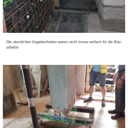
Die räum­li­chen Gege­ben­hei­ten waren nicht immer ein­fach für die Bau­
ar­bei­ter.