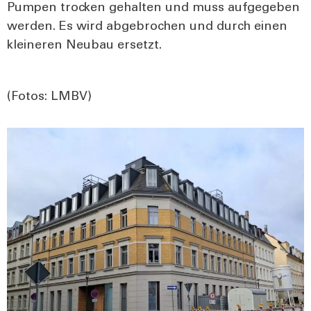
Pum­pen tro­cken gehal­ten und muss auf­ge­ge­ben
wer­den. Es wird abge­bro­chen und durch einen
klei­ne­ren Neu­bau ersetzt.
(Fotos: LMBV)