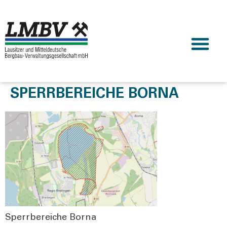
SPERRBEREICHE BORNA
Sperr­be­rei­che Bor­na