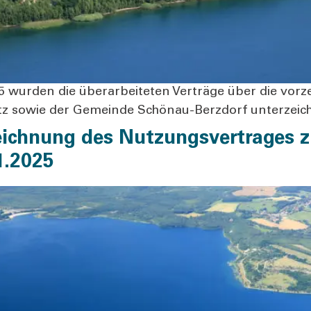
r­den die über­ar­bei­te­ten Ver­trä­ge über die vor­zei
z sowie der Gemein­de Schön­au-Berz­dorf unter­zeich
ichnung des Nutzungsvertrages z
1.2025