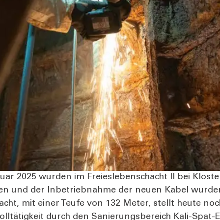
2025 wur­den im Frei­es­le­bens­chacht II bei Klos­ter­ma
­gen und der Inbe­trieb­nah­me der neu­en Kabel wur­den
acht, mit einer Teu­fe von 132 Meter, stellt heu­te noch 
ll­tä­tig­keit durch den Sanie­rungs­be­reich Kali-Spat-