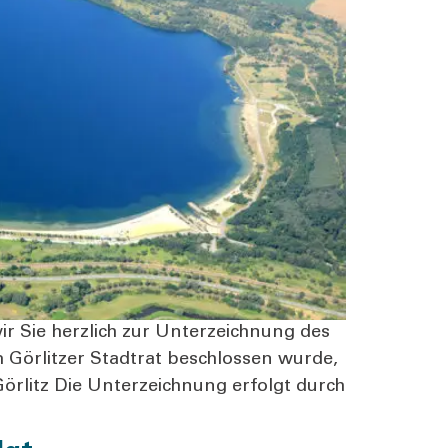
wir Sie herz­lich zur Unter­zeich­nung des
 Gör­lit­zer Stadt­rat beschlos­sen wur­de,
ör­litz Die Unter­zeich­nung erfolgt durch