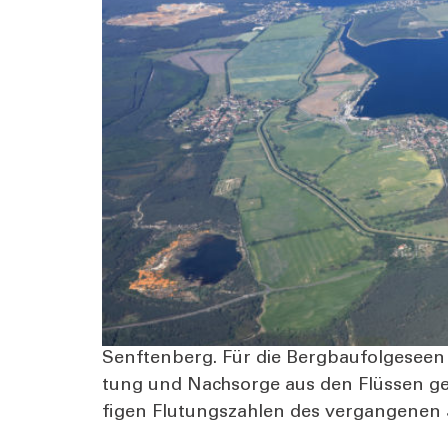
Senf­ten­berg. Für die Berg­bau­fol­ge­see
tung und Nach­sor­ge aus den Flüs­sen genu
fi­gen Flu­tungs­zah­len des ver­gan­ge­nen 