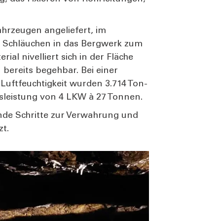
hr­zeu­gen ange­lie­fert, im
ls Schläu­chen in das Berg­werk zum
ri­al nivel­liert sich in der Flä­che
 bereits begeh­bar. Bei einer
uft­feuch­tig­keit wur­den 3.714 Ton­
es­leis­tung von 4 LKW à 27 Ton­nen.
en­de Schrit­te zur Ver­wah­rung und
zt.