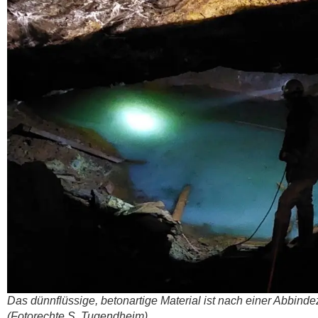
Das dünn­flüs­si­ge, beton­ar­ti­ge Mate­ri­al ist nach einer Abbin­
(Foto­rech­te S. Tugend­heim)