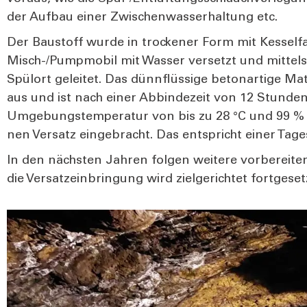
der Auf­bau einer Zwi­schen­was­ser­hal­tung etc.
Der Bau­stoff wur­de in tro­cke­ner Form mit Kes­sel­fa
Misch-/Pump­mo­bil mit Was­ser ver­setzt und mit­te
Spül­ort gelei­tet. Das dünn­flüs­si­ge beton­ar­ti­ge Mate­
aus und ist nach einer Abbin­de­zeit von 12 Stun­den
Umge­bungs­tem­pe­ra­tur von bis zu 28 °C und 99 % L
nen Ver­satz ein­ge­bracht. Das ent­spricht einer Tag
In den nächs­ten Jah­ren fol­gen wei­te­re vor­be­rei­t
die Ver­satz­ein­brin­gung wird ziel­ge­rich­tet fort­ge­set