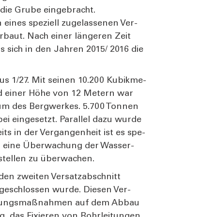
 die Gru­be ein­ge­bracht.
ines spe­zi­ell zuge­las­se­nen Ver­
­baut. Nach einer län­ge­ren Zeit
ss sich in den Jah­ren 2015/ 2016 die
s 1/27. Mit sei­nen 10.200 Kubik­me­
und einer Höhe von 12 Metern war
um des Berg­wer­kes. 5.700 Ton­nen
i ein­ge­setzt. Par­al­lel dazu wur­de
its in der Ver­gan­gen­heit ist es spe­
ell, eine Über­wa­chung der Was­ser­
tel­len zu über­wa­chen.
den zwei­ten Ver­satz­ab­schnitt
e­schlos­sen wur­de. Die­sen Ver­
rei­tungs­maß­nah­men auf dem Abbau
g, das Fixie­ren von Rohr­lei­tun­gen,