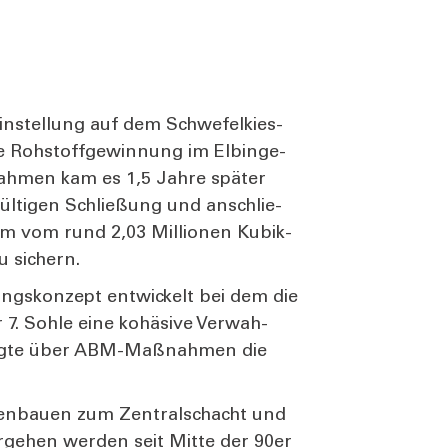
n­stel­lung auf dem Schwe­fel­kies­
 Roh­stoff­ge­win­nung im Elb­in­ge­
h­men kam es 1,5 Jah­re spä­ter
ül­ti­gen Schlie­ßung und anschlie­
um vom rund 2,03 Mil­lio­nen Kubik­
u sichern.
rungs­kon­zept ent­wi­ckelt bei dem die
 7. Soh­le eine kohä­si­ve Ver­wah­
rfolg­te über ABM-Maß­nah­men die
en­bau­en zum Zen­tral­schacht und
ge­hen wer­den seit Mit­te der 90er