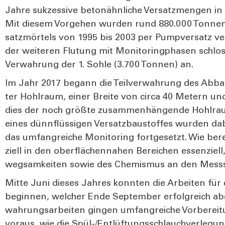
Jah­re suk­zes­si­ve beton­ähn­li­che Ver­satz­men­gen in
Mit die­sem Vor­ge­hen wur­den rund 880.000 Ton­nen e
satz­mör­tels von 1995 bis 2003 per Pump­ver­satz ver
der wei­te­ren Flu­tung mit Moni­to­ring­pha­sen schlo
Ver­wah­rung der 1. Soh­le (3.700 Ton­nen) an.
Im Jahr 2017 begann die Teil­ver­wah­rung des Abbau
ter Hohl­raum, einer Brei­te von cir­ca 40 Metern 
dies der noch größ­te zusam­men­hän­gen­de Hohl­ra
eines dünn­flüs­si­gen Ver­satz­bau­stof­fes wur­den dabe
das umfang­rei­che Moni­to­ring fort­ge­setzt. Wie bere
zi­ell in den ober­flä­chen­na­hen Berei­chen essen­zi­
weg­sam­kei­ten sowie des Che­mis­mus an den Mess­s
Mit­te Juni die­ses Jah­res konn­ten die Arbei­ten für 
begin­nen, wel­cher Ende Sep­tem­ber erfolg­reich abg
wah­rungs­ar­bei­ten gin­gen umfang­rei­che Vor­be­
vor­aus, wie die Spül-/Ent­lüf­tungs­schlauch­ver­le­gun