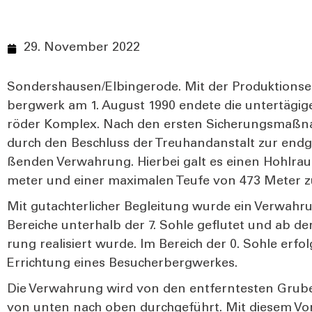
29. November 2022
Sondershausen/Elbingerode. Mit der Pro­duk­ti­ons­ei
berg­werk am 1. August 1990 ende­te die unter­tä­gi­ge
röder Kom­plex. Nach den ers­ten Siche­rungs­maß­na
durch den Beschluss der Treu­hand­an­stalt zur end­g
ßen­den Ver­wah­rung. Hier­bei galt es einen Hohl­ra
me­ter und einer maxi­ma­len Teu­fe von 473 Meter z
Mit gut­ach­ter­li­cher Beglei­tung wur­de ein Ver­wah­
Berei­che unter­halb der 7. Soh­le geflu­tet und ab der
rung rea­li­siert wur­de. Im Bereich der 0. Soh­le e
Errich­tung eines Besu­cher­berg­wer­kes.
Die Ver­wah­rung wird von den ent­fern­tes­ten Gru­b
von unten nach oben durch­ge­führt. Mit die­sem Vor­