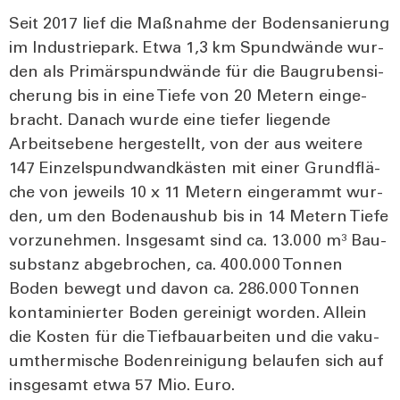
Seit 2017 lief die Maß­nah­me der Boden­sa­nie­rung
im Indus­trie­park. Etwa 1,3 km Spund­wän­de wur­
den als Pri­mär­spund­wän­de für die Bau­gru­ben­si­
che­rung bis in eine Tie­fe von 20 Metern ein­ge­
bracht. Danach wur­de eine tie­fer lie­gen­de
Arbeits­ebe­ne her­ge­stellt, von der aus wei­te­re
147 Ein­zelspund­wand­käs­ten mit einer Grund­flä­
che von jeweils 10 x 11 Metern ein­ge­rammt wur­
den, um den Boden­aus­hub bis in 14 Metern Tie­fe
vor­zu­neh­men. Ins­ge­samt sind ca. 13.000 m³ Bau­
sub­stanz abge­bro­chen, ca. 400.000 Ton­nen
Boden bewegt und davon ca. 286.000 Ton­nen
kon­ta­mi­nier­ter Boden gerei­nigt wor­den. Allein
die Kos­ten für die Tief­bau­ar­bei­ten und die vaku­
um­ther­mi­sche Boden­rei­ni­gung belau­fen sich auf
ins­ge­samt etwa 57 Mio. Euro.