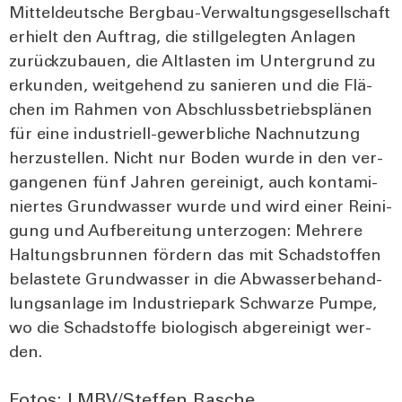
Mit­tel­deut­sche Berg­bau-Ver­wal­tungs­ge­sell­schaft
erhielt den Auf­trag, die still­ge­leg­ten Anla­gen
zurück­zu­bau­en, die Alt­las­ten im Unter­grund zu
erkun­den, weit­ge­hend zu sanie­ren und die Flä­
chen im Rah­men von Abschluss­be­triebs­plä­nen
für eine indus­tri­ell-gewerb­li­che Nach­nut­zung
her­zu­stel­len. Nicht nur Boden wur­de in den ver­
gan­ge­nen fünf Jah­ren gerei­nigt, auch kon­ta­mi­
nier­tes Grund­was­ser wur­de und wird einer Rei­ni­
gung und Auf­be­rei­tung unter­zo­gen: Meh­re­re
Hal­tungs­brun­nen för­dern das mit Schad­stof­fen
belas­te­te Grund­was­ser in die Abwas­ser­be­hand­
lungs­an­la­ge im Indus­trie­park Schwar­ze Pum­pe,
wo die Schad­stof­fe bio­lo­gisch abge­r­ei­nigt wer­
den.