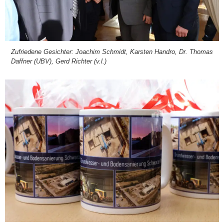
Zufrie­de­ne Gesich­ter: Joa­chim Schmidt, Kars­ten Handro, Dr. Tho­mas
Daff­ner (UBV), Gerd Rich­ter (v.l.)