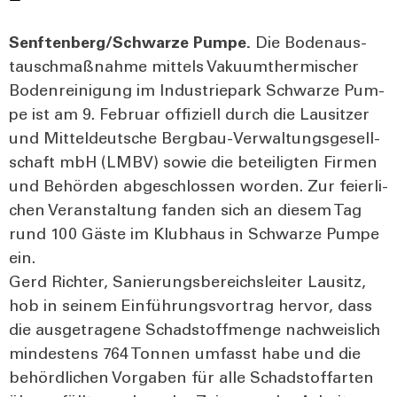
Senftenberg/Schwarze Pum­pe.
Die Boden­aus­
tausch­maß­nah­me mit­tels Vaku­um­ther­mi­scher
Boden­rei­ni­gung im Indus­trie­park Schwar­ze Pum­
pe ist am 9. Febru­ar offi­zi­ell durch die Lau­sit­zer
und Mit­tel­deut­sche Berg­bau-Ver­wal­tungs­ge­sell­
schaft mbH (LMBV) sowie die betei­lig­ten Fir­men
und Behör­den abge­schlos­sen wor­den. Zur fei­er­li­
chen Ver­an­stal­tung fan­den sich an die­sem Tag
rund 100 Gäs­te im Klub­haus in Schwar­ze Pum­pe
ein.
Gerd Rich­ter, Sanie­rungs­be­reichs­lei­ter Lau­sitz,
hob in sei­nem Ein­füh­rungs­vor­trag her­vor, dass
die aus­ge­tra­ge­ne Schad­stoff­men­ge nach­weis­lich
min­des­tens 764 Ton­nen umfasst habe und die
behörd­li­chen Vor­ga­ben für alle Schad­stoff­ar­ten