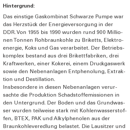
Hin­ter­grund:
Das eins­ti­ge Gas­kom­bi­nat Schwar­ze Pum­pe war
das Herz­stück der Ener­gie­ver­sor­gung in der
DDR. Von 1955 bis 1990 wur­den rund 900 Mil­lio­
nen Ton­nen Roh­braun­koh­le zu Bri­ketts, Elek­tro­
en­er­gie, Koks und Gas ver­ar­bei­tet. Der Betriebs­
kom­plex bestand aus drei Bri­kett­fa­bri­ken, drei
Kraft­wer­ken, einer Koke­rei, einem Druck­gas­werk
sowie den Neben­an­la­gen Ent­phe­no­lung, Extrak­
ti­on und Destil­la­ti­on.
Ins­be­son­de­re in die­sen Neben­an­la­gen ver­ur­
sach­te die Pro­duk­ti­on Schad­stoff­emis­sio­nen in
den Unter­grund. Der Boden und das Grund­was­
ser wur­den teil­wei­se stark mit Koh­len­was­ser­stof­
fen, BTEX, PAK und Alkyl­phe­no­len aus der
Braun­koh­le­ver­ed­lung belas­tet. Die Lau­sit­zer und