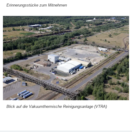
Erin­ne­rungs­stü­cke zum Mit­neh­men
Blick auf die Vaku­um­ther­mi­sche Rei­ni­gungs­an­la­ge (VTRA)