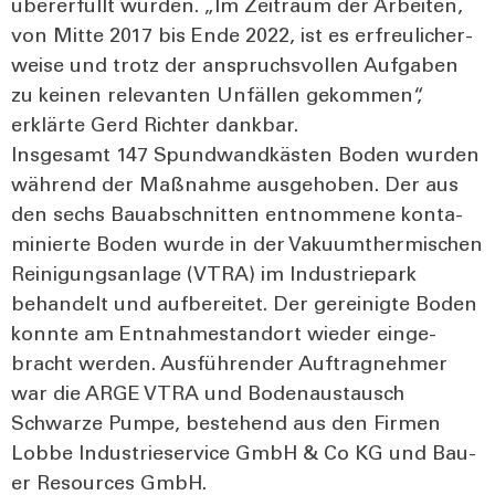
über­erfüllt wur­den. „Im Zeit­raum der Arbei­ten,
von Mit­te 2017 bis Ende 2022, ist es erfreu­li­cher­
wei­se und trotz der anspruchs­vol­len Auf­ga­ben
zu kei­nen rele­van­ten Unfäl­len gekom­men“,
erklär­te Gerd Rich­ter dank­bar.
Ins­ge­samt 147 Spund­wand­käs­ten Boden wur­den
wäh­rend der Maß­nah­me aus­ge­ho­ben. Der aus
den sechs Bau­ab­schnit­ten ent­nom­me­ne kon­ta­
mi­nier­te Boden wur­de in der Vaku­um­ther­mi­schen
Rei­ni­gungs­an­la­ge (VTRA) im Indus­trie­park
behan­delt und auf­be­rei­tet. Der gerei­nig­te Boden
konn­te am Ent­nah­me­stand­ort wie­der ein­ge­
bracht wer­den. Aus­füh­ren­der Auf­trag­neh­mer
war die ARGE VTRA und Boden­aus­tausch
Schwar­ze Pum­pe, bestehend aus den Fir­men
Lob­be Indus­trie­ser­vice GmbH & Co KG und Bau­
er Resour­ces GmbH.