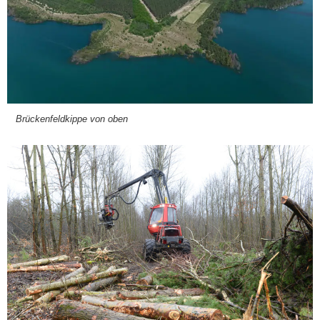
Brü­cken­feld­kip­pe von oben