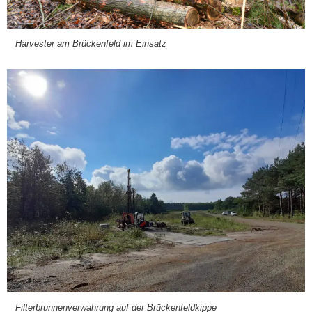
Har­ves­ter am Brü­cken­feld im Ein­satz
Fil­ter­brun­nen­ver­wah­rung auf der Brü­cken­feld­kip­pe