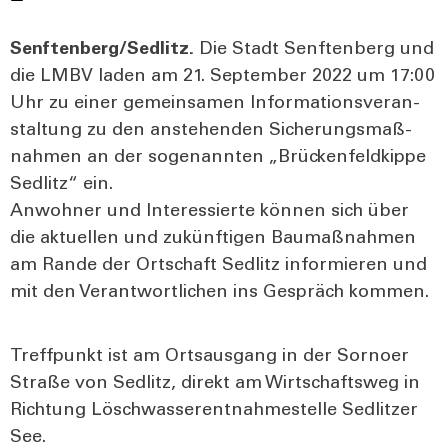
Senftenberg/Sedlitz.
Die Stadt Senf­ten­berg und
die LMBV laden am 21. Sep­tem­ber 2022 um 17:00
Uhr zu einer gemein­sa­men Infor­ma­ti­ons­ver­an­
stal­tung zu den anste­hen­den Siche­rungs­maß­
nah­men an der soge­nann­ten „Brü­cken­feld­kip­pe
Sedlitz“ ein.
Anwoh­ner und Inter­es­sier­te kön­nen sich über
die aktu­el­len und zukünf­ti­gen Bau­maß­nah­men
am Ran­de der Ort­schaft Sedlitz infor­mie­ren und
mit den Ver­ant­wort­li­chen ins Gespräch kom­men.
Treff­punkt ist am Orts­aus­gang in der Sorn­oer
Stra­ße von Sedlitz, direkt am Wirt­schafts­weg in
Rich­tung Lösch­was­ser­ent­nah­me­stel­le Sedlit­zer
See.