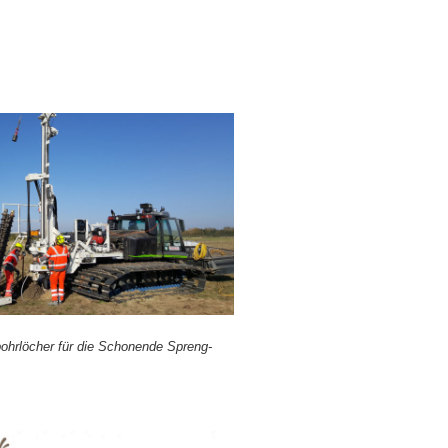
ohr­lö­cher für die Scho­nen­de Spreng­