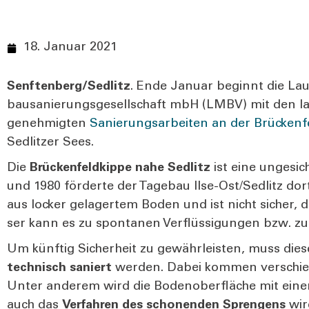
18. Januar 2021
Senftenberg/Sedlitz
. Ende Janu­ar beginnt die Lau­s
bau­sa­nie­rungs­ge­sell­schaft mbH (LMBV) mit den lang
geneh­mig­ten
Sanie­rungs­ar­bei­ten an der Brü­cken­fe
Sedlit­zer Sees.
Die
Brü­cken­feld­kip­pe nahe Sedlitz
ist eine unge­si­c
und 1980 för­der­te der Tage­bau Ilse-Ost/­Sedlitz dor
aus locker gela­ger­tem Boden und ist nicht sicher,
ser kann es zu spon­ta­nen Ver­flüs­si­gun­gen bzw. 
Um künf­tig Sicher­heit zu gewähr­leis­ten, muss di
tech­nisch saniert
wer­den. Dabei kom­men ver­schie­d
Unter ande­rem wird die Boden­ober­flä­che mit eine
auch das
Ver­fah­ren des scho­nen­den Spren­gens
wir