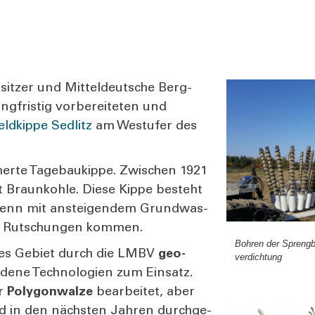
it­zer und Mit­tel­deut­sche Berg­
­fris­tig vor­be­rei­te­ten und
ld­kip­pe Sedlitz
am West­ufer des
her­te Tage­bau­kip­pe. Zwi­schen 1921
t Braun­koh­le. Die­se Kip­pe besteht
 denn mit anstei­gen­dem Grund­was­
zu Rut­schun­gen kom­men.
Boh­ren der Spreng­b
e­ses Gebiet durch die LMBV
geo­
ver­dich­tung
e­ne Tech­no­lo­gien zum Ein­satz.
r
Poly­gon­wal­ze
bear­bei­tet, aber
d in den nächs­ten Jah­ren durch­ge­