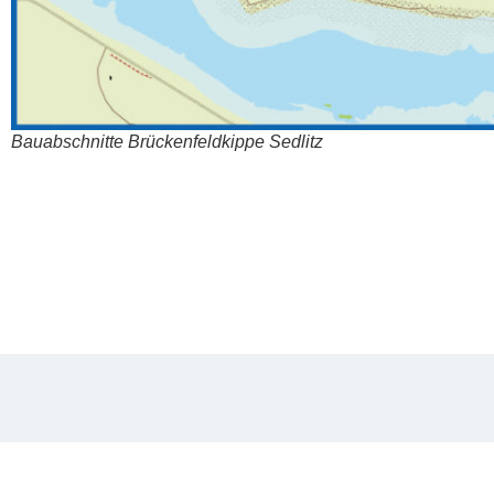
Bau­ab­schnit­te Brü­cken­feld­kip­pe Sedlitz