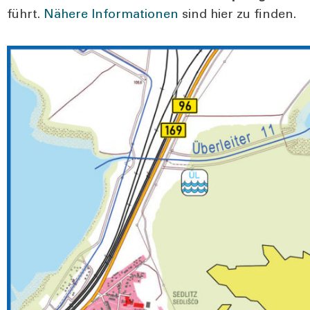
führt.
Nähe­re Infor­ma­tio­nen
sind hier zu fin­den.