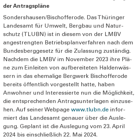
der Antrags­plä­ne
Sondershausen/Bischofferode. Das Thü­rin­ger
Lan­des­amt für Umwelt, Berg­bau und Natur­
schutz (TLUBN) ist in die­sem von der LMBV
ange­streng­ten Betriebs­plan­ver­fah­ren nach dem
Bun­des­berg­ge­setz für die Zulas­sung zustän­dig.
Nach­dem die LMBV im Novem­ber 2023 ihre Plä­
ne zum Ein­lei­ten von auf­be­rei­te­ten Hal­den­wäs­
sern in das ehe­ma­li­ge Berg­werk Bisch­of­fero­de
bereits öffent­lich vor­ge­stellt hat­te, haben
Anwoh­ner und Inter­es­sier­te nun die Mög­lich­keit,
die ent­spre­chen­den Antrags­un­ter­la­gen ein­zu­se­
hen. Auf sei­ner Web­page
www.tlubn.de
infor­
miert das Lan­des­amt genau­er über die Aus­le­
gung. Geplant ist die Aus­le­gung vom 23. April
2024 bis ein­schließ­lich 22. Mai 2024.