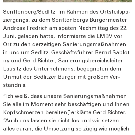
Senftenberg/Sedlitz. Im Rah­men des Orts­teil­spa­
zier­gangs, zu dem Senf­ten­bergs Bür­ger­meis­ter
Andre­as Fred­rich am spä­ten Nach­mit­tag des 22.
Juni, gela­den hat­te, infor­mier­te die LMBV vor
Ort zu den der­zei­ti­gen Sanie­rungs­maß­nah­men
in und um Sedlitz. Geschäfts­füh­rer Bernd Sab­lot­
ny und Gerd Rich­ter, Sanie­rungs­be­reichs­lei­ter
Lau­sitz des Unter­neh­mens, begeg­ne­ten dem
Unmut der Sedlit­zer Bür­ger mit gro­ßem Ver­
ständ­nis.
“Ich weiß, dass unse­re Sanie­rungs­maß­nah­men
Sie alle im Moment sehr beschäf­ti­gen und Ihnen
Kopf­schmer­zen berei­ten”, erklär­te Gerd Rich­ter.
“Auch uns las­sen sie nicht los und wir set­zen
alles dar­an, die Umset­zung so zügig wie mög­lich