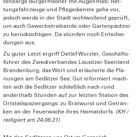
ten­bergs Bür­ger­meis­ter mit Augen­maß: Ret­
tungs­fahr­zeu­ge und Pfle­ge­diens­te gehe vor,
jedoch wer­de in der Stadt wohl­wol­lend geprüft,
um auch Gewer­be­trei­ben­de oder Gar­ten­päch­ter
zu berück­sich­ti­gen. Da stün­den noch Ent­schei­
dun­gen aus.
Zu guter Letzt ergriff Det­lef Wurz­ler, Geschäfts­
füh­rer des Zweck­ver­ban­des Lau­sit­zer Seen­land
Bran­den­burg, das Wort und erläu­ter­te die Pla­
nun­gen am Sedlit­zer See. Gut infor­miert mach­
ten sich die Sedlit­zer schließ­lich nach rund
andert­halb Stun­den auf zur letz­ten Sta­ti­on des
Orts­teil­spa­zier­gangs: zu Brat­wurst und Geträn­
ken an der Feu­er­wa­che ihres Hei­mat­dorfs.
(KH /
redi­giert am 24.06.21)