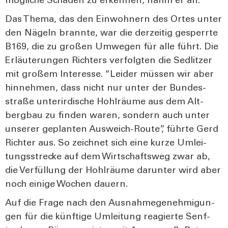
mög­li­che Schä­den zu erken­nen, nahm er an.
Das The­ma, das den Ein­woh­nern des Ortes unter
den Nägeln brann­te, war die der­zei­tig gesperr­te
B169, die zu gro­ßen Umwe­gen für alle führt. Die
Erläu­te­run­gen Rich­ters ver­folg­ten die Sedlit­zer
mit gro­ßem Inter­es­se. “Lei­der müs­sen wir aber
hin­neh­men, dass nicht nur unter der Bun­des­
stra­ße unter­ir­di­sche Hohl­räu­me aus dem Alt­
berg­bau zu fin­den waren, son­dern auch unter
unse­rer geplan­ten Aus­weich-Rou­te”, führ­te Gerd
Rich­ter aus. So zeich­net sich eine kur­ze Umlei­
tungs­stre­cke auf dem Wirt­schafts­weg zwar ab,
die Ver­fül­lung der Hohl­räu­me dar­un­ter wird aber
noch eini­ge Wochen dau­ern.
Auf die Fra­ge nach den Aus­nah­me­ge­neh­mi­gun­
gen für die künf­ti­ge Umlei­tung reagier­te Senf­