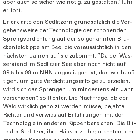
aber auch so sicher wie nötig, zu gestal­ten”, fuhr
er fort.
Er erklär­te den Sedlit­zern grund­sätz­lich die Vor­
ge­hens­wei­se der Tech­no­lo­gie der scho­nen­den
Spreng­ver­dich­tung auf der so genann­ten Brü­
cken­feld­kip­pe am See, die vor­aus­sicht­lich in den
nächs­ten Jah­ren auf sie zukommt. “Da der Was­
ser­stand im Sedlit­zer See aber noch nicht auf
98,5 bis 99 m NHN ange­stie­gen ist, den wir benö­
ti­gen, um gute Ver­dich­tungs­er­fol­ge zu erzie­len,
wird sich das Spren­gen um min­des­tens ein Jahr
ver­schie­ben”, so Rich­ter. Die Nach­fra­ge, ob der
Wald wirk­lich geholzt wer­den müs­se, bejah­te
Rich­ter und ver­wies auf Erfah­run­gen mit der
Tech­no­lo­gie in ande­ren Kip­pen­be­rei­chen. Die Bit­
te der Sedlit­zer, ihre Häu­ser zu begut­ach­ten, um