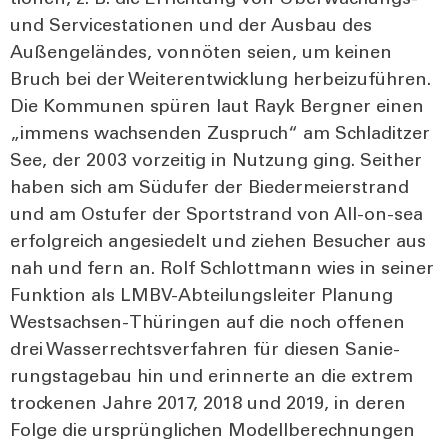
tio­nen, z. B. die Errich­tung von Über­wa­chungs-
und Ser­vice­sta­tio­nen und der Aus­bau des
Außen­ge­län­des, von­nö­ten sei­en, um kei­nen
Bruch bei der Wei­ter­ent­wick­lung her­bei­zu­füh­ren.
Die Kom­mu­nen spü­ren laut Rayk Berg­ner einen
„immens wach­sen­den Zuspruch“ am Schla­dit­zer
See, der 2003 vor­zei­tig in Nut­zung ging. Seit­her
haben sich am Süd­ufer der Bie­der­mei­er­strand
und am Ost­ufer der Sport­strand von All-on-sea
erfolg­reich ange­sie­delt und zie­hen Besu­cher aus
nah und fern an. Rolf Schlott­mann wies in sei­ner
Funk­ti­on als LMBV-Abtei­lungs­lei­ter Pla­nung
West­sach­sen-Thü­rin­gen auf die noch offe­nen
drei Was­ser­rechts­ver­fah­ren für die­sen Sanie­
rungs­ta­ge­bau hin und erin­ner­te an die extrem
tro­cke­nen Jah­re 2017, 2018 und 2019, in deren
Fol­ge die ursprüng­li­chen Modell­be­rech­nun­gen