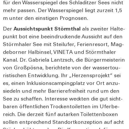
für den Was­ser­spie­gel des Schla­dit­zer Sees nicht
mehr pas­sen. Der Was­ser­spie­gel liegt zur­zeit 1,5
m unter den eins­ti­gen Pro­gno­sen.
Der
Aus­sichts­punkt Störm­thal
als zwei­ter Hal­te­
punkt bot eine beein­dru­cken­de Aus­sicht auf den
Störmha­ler See mit Steil­ufer, Feri­en­re­sort, Mag­
de­bor­ner Halb­in­sel, VINETA und Störm­tha­ler
Kanal. Dr. Gabrie­la Lan­tzsch, die Bür­ger­meis­te­rin
von Groß­pös­na, berich­te­te von der was­ser­tou­
ris­ti­schen Ent­wick­lung. Ihr „Her­zens­pro­jekt“ sei
es, einen Inklu­si­ons­cam­ping­platz vor Ort anzu­
sie­deln und mehr Bar­rie­re­frei­heit rund um den
See zu schaf­fen. Inter­es­se weck­ten die gut sicht­
ba­ren öffent­li­chen Tro­cken­toi­let­ten im Ufer­be­
reich. Die der­zeit fünf aut­ar­ken Toi­let­ten­bo­xen
sol­len ent­pre­chend Stand­ort­kon­zep­ti­on auf acht