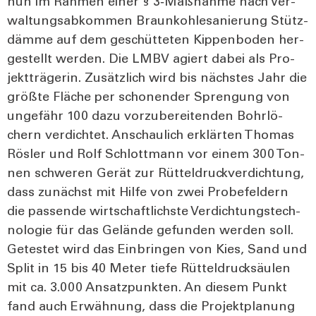
nun im Rah­men einer § 3‑Maßnahme nach Ver­
wal­tungs­ab­kom­men Braun­koh­le­sa­nie­rung Stütz­
däm­me auf dem geschüt­te­ten Kip­pen­bo­den her­
ge­stellt wer­den. Die LMBV agiert dabei als Pro­
jekt­trä­ge­rin. Zusätz­lich wird bis nächs­tes Jahr die
größ­te Flä­che per scho­nen­der Spren­gung von
unge­fähr 100 dazu vor­zu­be­rei­ten­den Bohr­lö­
chern ver­dich­tet. Anschau­lich erklär­ten Tho­mas
Rös­ler und Rolf Schlott­mann vor einem 300 Ton­
nen schwe­ren Gerät zur Rüt­tel­druck­ver­dich­tung,
dass zunächst mit Hil­fe von zwei Pro­be­fel­dern
die pas­sen­de wirt­schaft­lichs­te Ver­dich­tungs­tech­
no­lo­gie für das Gelän­de gefun­den wer­den soll.
Getes­tet wird das Ein­brin­gen von Kies, Sand und
Split in 15 bis 40 Meter tie­fe Rüt­tel­druck­säu­len
mit ca. 3.000 Ansatz­punk­ten. An die­sem Punkt
fand auch Erwäh­nung, dass die Pro­jekt­pla­nung