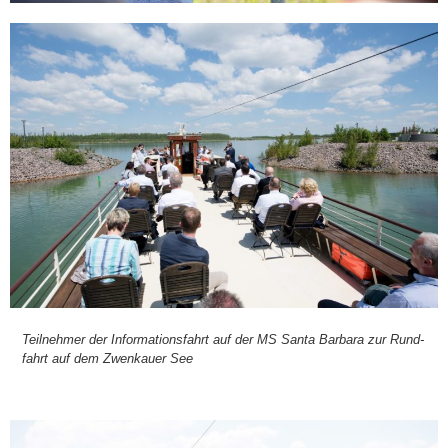
Teil­neh­mer der Infor­ma­ti­ons­fahrt auf der MS San­ta Bar­ba­ra zur Rund­
fahrt auf dem Zwenkau­er See