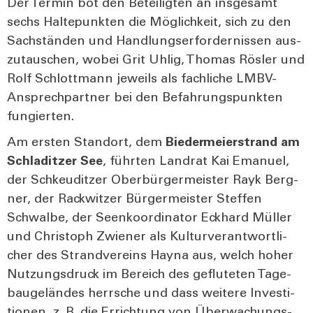
Der Ter­min bot den Betei­lig­ten an ins­ge­samt
sechs Hal­te­punk­ten die Mög­lich­keit, sich zu den
Sach­stän­den und Hand­lungs­er­for­der­nis­sen aus­
zu­tau­schen, wobei Grit Uhl­ig, Tho­mas Rös­ler und
Rolf Schlott­mann jeweils als fach­li­che LMBV-
Ansprech­part­ner bei den Befah­rungs­punk­ten
fun­gier­ten.
Am ers­ten Stand­ort, dem
Bie­der­mei­er­strand am
Schla­dit­zer See
, führ­ten Land­rat Kai Ema­nu­el,
der Schkeu­dit­zer Ober­bür­ger­meis­ter Rayk Berg­
ner, der Rack­wit­zer Bür­ger­meis­ter Stef­fen
Schwal­be, der Seen­ko­or­di­na­tor Eck­hard Mül­ler
und Chris­toph Zwie­ner als Kul­tur­ver­ant­wort­li­
cher des Strand­ver­eins Hay­na aus, welch hoher
Nut­zungs­druck im Bereich des geflu­te­ten Tage­
bau­ge­län­des herr­sche und dass wei­te­re Inves­ti­