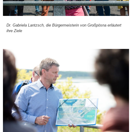
Dr. Gabrie­la Lan­tzsch, die Bür­ger­meis­te­rin von Groß­pös­na erläu­tert
ihre Zie­le