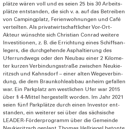
plät­ze wären voll und es sei­en 25 bis 30 Arbeits­
plät­ze ent­stan­den, die sich v. a. auf das Betrei­ben
von Cam­ping­platz, Feri­en­woh­nun­gen und Café
ver­teil­ten. Als pri­vat­wirt­schaft­li­cher Vor-Ort-
Akteur wünsch­te sich Chris­ti­an Con­rad wei­te­re
Inves­ti­tio­nen, z. B. die Errich­tung eines Schiffs­an­
le­gers, die durch­ge­hen­de Asphal­tie­rung des
Ufer­rund­wegs oder den Neu­bau einer 2 Kilo­me­
ter kur­zen Ver­bin­dungs­stra­ße zwi­schen Neu­kie­
ritzsch und Kahns­dorf – einer alten Wege­ver­bin­
dung, die dem Braun­koh­le­ab­bau anheim gefal­len
war. Ein Park­platz am west­li­chen Ufer war 2015
über § 4‑Mittel her­ge­stellt wor­den. Im Jahr 2021
sei­en fünf Park­plät­ze durch einen Inves­tor ent­
stan­den, ein wei­te­rer sei über das säch­si­sche
LEA­DER-För­der­pro­gramm über die Gemein­de
Neu­kie­ritzsch geplant. Tho­mas Hell­rie­gel beton­te