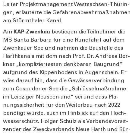
Lei­ter Pro­jekt­ma­nage­ment West­sach­sen-Thü­rin­
gen, erläu­ter­te die Gefah­ren­ab­wehr­maß­nah­men
am Störm­tha­ler Kanal.
Am
KAP Zwenkau
bestie­gen die Teil­neh­mer die
MS San­ta Bar­ba­ra für eine Rund­fahrt auf dem
Zwenkau­er See und nah­men die Bau­stel­le des
Harth­ka­nals mit dem nach Prof. Dr. Andre­as Ber­
kner „kom­pli­zier­tes­ten denk­ba­ren Bau­grund“
auf­grund des Kip­pen­bo­dens in Augen­schein. Er
wies dar­auf hin, dass die Gewäs­ser­ver­bin­dung
zum Cos­pu­de­ner See die „Schlüs­sel­maß­nah­me
im Leip­zi­ger Neu­se­en­land“ sei und dass Pla­
nungs­si­cher­heit für den Wei­ter­bau nach 2022
benö­tigt wür­de, auch im Hin­blick auf den Hoch­
was­ser­schutz. Hol­ger Schulz als Ver­bands­vor­sit­
zen­der des Zweck­ver­bands Neue Harth und Bür­