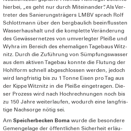
hier­bei, „es geht nur durch Mit­ein­an­der“. Als Ver­
tre­ter des Sanie­rungs­trä­gers LMBV sprach Rolf
Schlott­mann über den berg­bau­lich beein­fluss­ten
Was­ser­haus­halt und die kom­plet­te Ver­än­de­rung
des Gewäs­ser­net­zes von umver­leg­ter Plei­ße und
Wyhra im Bereich des ehe­ma­li­gen Tage­baus Witz­
nitz. Durch die Zufüh­rung von Sümp­fungs­was­ser
aus dem akti­ven Tage­bau konn­te die Flu­tung der
Hohl­form schnell abge­schlos­sen wer­den, jedoch
wird lang­fris­tig bis zu 1 Ton­ne Eisen pro Tag aus
der Kip­pe Witz­nitz in die Plei­ße ein­ge­tra­gen. Die­
ser Pro­zess wird nach Hoch­rech­nun­gen noch bis
zu 150 Jah­re wei­ter­lau­fen, wodurch eine lang­fris­
ti­ge Nach­sor­ge nötig sei.
Am
Spei­cher­be­cken Bor­na
wur­de die beson­de­re
Gemenge­la­ge der öffent­li­chen Sicher­heit erläu­