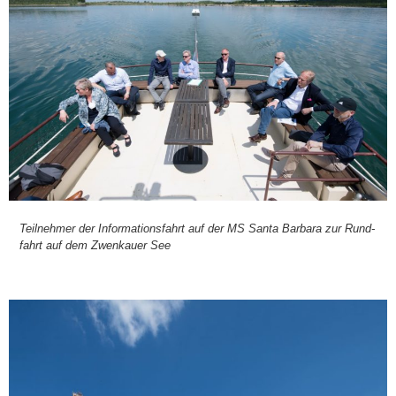
Teil­neh­mer der Infor­ma­ti­ons­fahrt auf der MS San­ta Bar­ba­ra zur Rund­
fahrt auf dem Zwenkau­er See