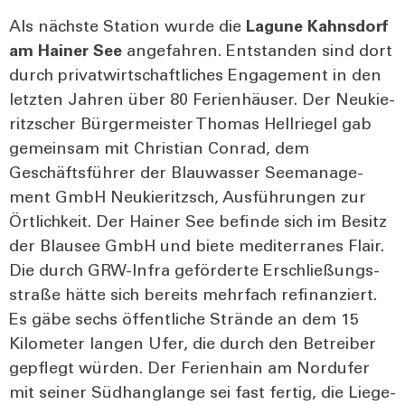
Als nächs­te Sta­ti­on wur­de die
Lagu­ne Kahns­dorf
am Hai­ner See
ange­fah­ren. Ent­stan­den sind dort
durch pri­vat­wirt­schaft­li­ches Enga­ge­ment in den
letz­ten Jah­ren über 80 Feri­en­häu­ser. Der Neu­kie­
ritz­scher Bür­ger­meis­ter Tho­mas Hell­rie­gel gab
gemein­sam mit Chris­ti­an Con­rad, dem
Geschäfts­füh­rer der Blau­was­ser See­ma­nage­
ment GmbH Neu­kie­ritzsch, Aus­füh­run­gen zur
Ört­lich­keit. Der Hai­ner See befin­de sich im Besitz
der Blau­see GmbH und bie­te medi­ter­ra­nes Flair.
Die durch GRW-Inf­ra geför­der­te Erschlie­ßungs­
stra­ße hät­te sich bereits mehr­fach refi­nan­ziert.
Es gäbe sechs öffent­li­che Strän­de an dem 15
Kilo­me­ter lan­gen Ufer, die durch den Betrei­ber
gepflegt wür­den. Der Feri­en­hain am Nord­ufer
mit sei­ner Süd­han­glan­ge sei fast fer­tig, die Lie­ge­