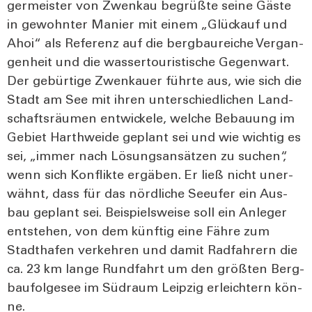
ger­meis­ter von Zwenkau begrüß­te sei­ne Gäs­te
in gewohn­ter Manier mit einem „Glück­auf und
Ahoi“ als Refe­renz auf die berg­bau­rei­che Ver­gan­
gen­heit und die was­ser­tou­ris­ti­sche Gegen­wart.
Der gebür­ti­ge Zwenkau­er führ­te aus, wie sich die
Stadt am See mit ihren unter­schied­li­chen Land­
schafts­räu­men ent­wi­cke­le, wel­che Bebau­ung im
Gebiet Harth­wei­de geplant sei und wie wich­tig es
sei, „immer nach Lösungs­an­sät­zen zu suchen“,
wenn sich Kon­flik­te ergä­ben. Er ließ nicht uner­
wähnt, dass für das nörd­li­che See­ufer ein Aus­
bau geplant sei. Bei­spiels­wei­se soll ein Anle­ger
ent­ste­hen, von dem künf­tig eine Fäh­re zum
Stadt­ha­fen ver­keh­ren und damit Rad­fah­rern die
ca. 23 km lan­ge Rund­fahrt um den größ­ten Berg­
bau­fol­ge­see im Süd­raum Leip­zig erleich­tern kön­
ne.