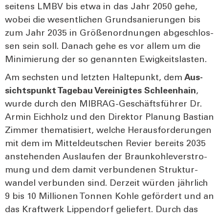
sei­tens LMBV bis etwa in das Jahr 2050 gehe,
wobei die wesent­li­chen Grund­sa­nie­run­gen bis
zum Jahr 2035 in Grö­ßen­ord­nun­gen abge­schlos­
sen sein soll. Danach gehe es vor allem um die
Mini­mie­rung der so genann­ten Ewig­keits­las­ten.
Am sechs­ten und letz­ten Hal­te­punkt, dem
Aus­
sichts­punkt Tage­bau Ver­ei­nig­tes Schle­en­hain
,
wur­de durch den MIBRAG-Geschäfts­füh­rer Dr.
Armin Eich­holz und den Direk­tor Pla­nung Bas­ti­an
Zim­mer the­ma­ti­siert, wel­che Her­aus­for­de­run­gen
mit dem im Mit­tel­deut­schen Revier bereits 2035
anste­hen­den Aus­lau­fen der Braun­koh­le­ver­stro­
mung und dem damit ver­bun­de­nen Struk­tur­
wan­del ver­bun­den sind. Der­zeit wür­den jähr­lich
9 bis 10 Mil­lio­nen Ton­nen Koh­le geför­dert und an
das Kraft­werk Lip­pen­dorf gelie­fert. Durch das