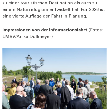
zu einer tou­ris­ti­schen Desti­na­ti­on als auch zu
einem Natur­re­fu­gi­um ent­wi­ckelt hat. Für 2026 ist
eine vier­te Auf­la­ge der Fahrt in Pla­nung.
Impres­sio­nen von der Infor­ma­ti­ons­fahrt
(Fotos:
LMBV/Anika Doll­mey­er)