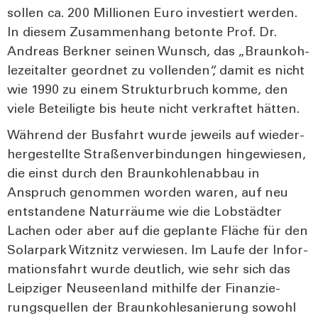
sol­len ca. 200 Mil­lio­nen Euro inves­tiert wer­den.
In die­sem Zusam­men­hang beton­te Prof. Dr.
Andre­as Ber­kner sei­nen Wunsch, das „Braun­koh­
le­zeit­al­ter geord­net zu voll­enden“, damit es nicht
wie 1990 zu einem Struk­tur­bruch kom­me, den
vie­le Betei­lig­te bis heu­te nicht ver­kraf­tet hät­ten.
Wäh­rend der Bus­fahrt wur­de jeweils auf wie­der­
her­ge­stell­te Stra­ßen­ver­bin­dun­gen hin­ge­wie­sen,
die einst durch den Braun­koh­len­ab­bau in
Anspruch genom­men wor­den waren, auf neu
ent­stan­de­ne Natur­räu­me wie die Lob­städ­ter
Lachen oder aber auf die geplan­te Flä­che für den
Solar­park Witz­nitz ver­wie­sen. Im Lau­fe der Infor­
ma­ti­ons­fahrt wur­de deut­lich, wie sehr sich das
Leip­zi­ger Neu­se­en­land mit­hil­fe der Finan­zie­
rungs­quel­len der Braun­koh­le­sa­nie­rung sowohl