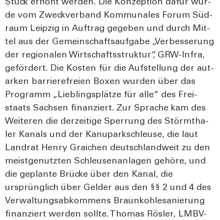
Stück erhöht wer­den. Die Kon­zep­ti­on dafür wur­
de vom Zweck­ver­band Kom­mu­na­les Forum Süd­
raum Leip­zig in Auf­trag gege­ben und durch Mit­
tel aus der Gemein­schafts­auf­ga­be „Ver­bes­se­rung
der regio­na­len Wirt­schafts­struk­tur“, GRW-Inf­ra,
geför­dert. Die Kos­ten für die Auf­stel­lung der aut­
ar­ken bar­rie­re­frei­en Boxen wur­den über das
Pro­gramm „Lieb­lings­plät­ze für alle“ des Frei­
staats Sach­sen finan­ziert. Zur Spra­che kam des
Wei­te­ren die der­zei­ti­ge Sper­rung des Störm­tha­
ler Kanals und der Kanu­park­schleu­se, die laut
Land­rat Hen­ry Graichen deutsch­land­weit zu den
meist­ge­nutz­ten Schleu­sen­an­la­gen gehö­re, und
die geplan­te Brü­cke über den Kanal, die
ursprüng­lich über Gel­der aus den §§ 2 und 4 des
Ver­wal­tungs­ab­kom­mens Braun­koh­le­sa­nie­rung
finan­ziert wer­den soll­te. Tho­mas Rös­ler, LMBV-