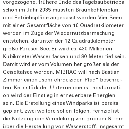
vor­ge­zo­ge­ne, frü­he­re Ende des Tage­bau­be­triebs
schon im Jahr 2035 müss­ten Braun­koh­len­plan
und Betriebs­plä­ne ange­passt wer­den. Vier Seen
mit einer Gesamt­flä­che von 16 Qua­drat­ki­lo­me­ter
wer­den im Zuge der Wie­der­nutz­bar­ma­chung
ent­ste­hen, dar­un­ter der 12 Qua­drat­ki­lo­me­ter
gro­ße Pere­ser See. Er wird ca. 430 Mil­lio­nen
Kubik­me­ter Was­ser fas­sen und 80 Meter tief sein.
Damit wird er vom Volu­men her grö­ßer als der
Gei­sel­tal­see wer­den. MIBRAG will nach Bas­ti­an
Zim­mer einen „sehr ehr­gei­zi­gen Pfad“ beschrei­
ten: Kern­stück der Unter­neh­mens­trans­for­ma­ti­
on wird der Ein­stieg in erneu­er­ba­re Ener­gien
sein. Die Erstel­lung eines Wind­parks ist bereits
geplant, zwei wei­te­re sol­len fol­gen. Fern­ziel ist
die Nut­zung und Ver­ede­lung von grü­nem Strom
über die Her­stel­lung von Was­ser­stoff. Ins­ge­samt