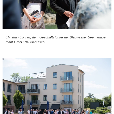
Chris­ti­an Con­rad, dem Geschäfts­füh­rer der Blau­was­ser See­ma­nage­
ment GmbH Neu­kie­ritzsch