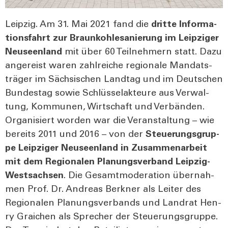
Leip­zig. Am 31. Mai 2021 fand die
drit­te Infor­ma­
ti­ons­fahrt zur Braun­koh­le­sa­nie­rung im Leip­zi­ger
Neu­se­en­land
mit über 60 Teil­neh­mern statt. Dazu
ange­reist waren zahl­rei­che regio­na­le Man­dats­
trä­ger im Säch­si­schen Land­tag und im Deut­schen
Bun­des­tag sowie Schlüs­sel­ak­teu­re aus Ver­wal­
tung, Kom­mu­nen, Wirt­schaft und Ver­bän­den.
Orga­ni­siert wor­den war die Ver­an­stal­tung – wie
bereits 2011 und 2016 – von der
Steue­rungs­grup­
pe Leip­zi­ger Neu­se­en­land in Zusam­men­ar­beit
mit dem Regio­na­len Pla­nungs­ver­band Leip­zig-
West­sach­sen
. Die Gesamt­mo­de­ra­ti­on über­nah­
men Prof. Dr. Andre­as Ber­kner als Lei­ter des
Regio­na­len Pla­nungs­ver­bands und Land­rat Hen­
ry Graichen als Spre­cher der Steue­rungs­grup­pe.