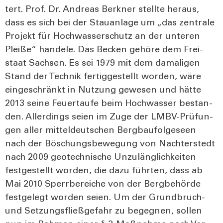
tert. Prof. Dr. Andre­as Ber­kner stell­te her­aus,
dass es sich bei der Stau­an­la­ge um „das zen­tra­le
Pro­jekt für Hoch­was­ser­schutz an der unte­ren
Plei­ße“ han­de­le. Das Becken gehö­re dem Frei­
staat Sach­sen. Es sei 1979 mit dem dama­li­gen
Stand der Tech­nik fer­tig­ge­stellt wor­den, wäre
ein­ge­schränkt in Nut­zung gewe­sen und hät­te
2013 sei­ne Feu­er­tau­fe beim Hoch­was­ser bestan­
den. Aller­dings sei­en im Zuge der LMBV-Prü­fun­
gen aller mit­tel­deut­schen Berg­bau­fol­ge­seen
nach der Böschungs­be­we­gung von Nach­ter­stedt
nach 2009 geo­tech­ni­sche Unzu­läng­lich­kei­ten
fest­ge­stellt wor­den, die dazu führ­ten, dass ab
Mai 2010 Sperr­be­rei­che von der Berg­be­hör­de
fest­ge­legt wor­den sei­en. Um der Grund­bruch-
und Set­zungs­fließ­ge­fahr zu begeg­nen, sol­len