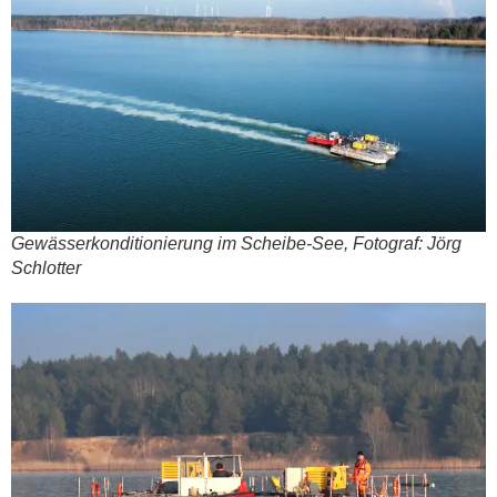
Gewäs­ser­kon­di­tio­nie­rung im Schei­be-See, Foto­graf: Jörg
Schlot­ter