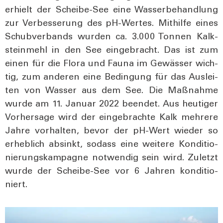
erhielt der Schei­be-See eine Was­ser­be­hand­lung
zur Ver­bes­se­rung des pH-Wer­tes. Mit­hil­fe eines
Schub­ver­bands wur­den ca. 3.000 Ton­nen Kalk­
stein­mehl in den See ein­ge­bracht. Das ist zum
einen für die Flo­ra und Fau­na im Gewäs­ser wich­
tig, zum ande­ren eine Bedin­gung für das Aus­lei­
ten von Was­ser aus dem See. Die Maß­nah­me
wur­de am 11. Janu­ar 2022 been­det. Aus heu­ti­ger
Vor­her­sa­ge wird der ein­ge­brach­te Kalk meh­re­re
Jah­re vor­hal­ten, bevor der pH-Wert wie­der so
erheb­lich absinkt, sodass eine wei­te­re Kon­di­tio­
nie­rungs­kam­pa­gne not­wen­dig sein wird. Zuletzt
wur­de der Schei­be-See vor 6 Jah­ren kon­di­tio­
niert.