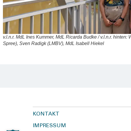
v.l.n.r. MdL Ines Kum­mer, MdL Ricar­da Bud­ke / v.l.n.r. hin­ten: 
Spree), Sven Radigk (LMBV), MdL Isa­bell Hie­kel
KONTAKT
IMPRESSUM