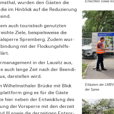
Erreich­tes sowie ko
lms­thal, wur­den den Gäs­ten die
die im Hin­blick auf die Redu­zie­rung
sind.
dem auch tou­ris­tisch genutz­ten
ch­te Zie­le, bei­spiels­wei­se die
er Tal­sper­re Sprem­berg. Zudem wur­
r­bin­dung mit der Flo­ckungs­hilfs­
lärt.
r­ma­nage­ment in der Lau­sitz aus,
­re auch lan­ge Zeit nach der Been­di­
s, dar­stel­len wird.
Erläu­tern der LMBV-
Wil­helms­tha­ler Brü­cke mit Blick
der Spree
­platt­form ging es für die Gäs­te
­te hier neben der Ent­wick­lung des
ung der Vor­sper­re mit den der­zeit
d III sowie die der­zei­ti­gen Ent­sor­