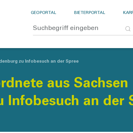
GEOPORTAL
BIETERPORTAL
KARR
enburg zu Infobesuch an der Spree
rdnete aus Sachsen
 Infobesuch an der 