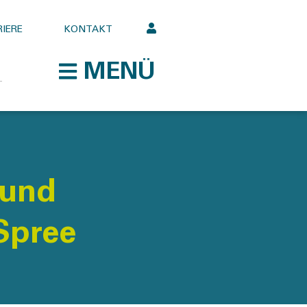
IERE
KONTAKT
MENÜ
 und
Spree