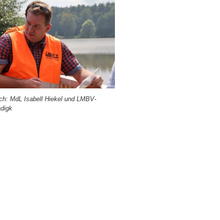
sch: MdL Isa­bell Hie­kel und LMBV-
digk