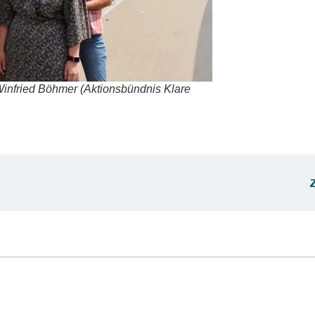
Win­fried Böh­mer (Akti­ons­bünd­nis Kla­re