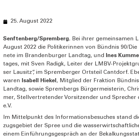
25. August 2022
Senftenberg/Spremberg.
Bei ihrer gemein­sa­men Lau
August 2022 die Poli­ti­ke­rin­nen von Bünd­nis 90/Di
ne­te im Bran­den­bur­ger Land­tag, und
Ines Kum­me
ta­ges, mit Sven Radigk, Lei­ter der LMBV-Pro­jekt­gr
ser Lau­sitz“, im Sprem­ber­ger Orts­teil Cant­dorf.
Ebe
waren
Isa­bell Hie­kel
, Mit­glied der Frak­ti­on Bünd­n
Land­tag, sowie Sprem­bergs Bür­ger­meis­te­rin, Chris
mer, Stell­ver­tre­ten­der Vor­sit­zen­der und Spre­cher
e.V.
Im Mit­tel­punkt des Infor­ma­ti­ons­be­su­ches stand di
zugs­ge­biet der Spree und die was­ser­wirt­schaft­li­ch
einem Ein­füh­rungs­ge­spräch an der Bekal­kungs­sta­ti­o