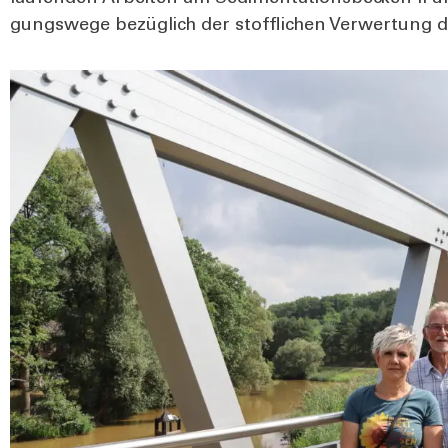
gungs­we­ge bezüg­lich der stoff­li­chen Ver­wer­tung d