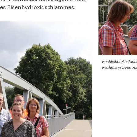
es Eisen­hy­dr­o­xid­schlam­mes.
Fach­li­cher Aus­tau
Fach­mann Sven Ra