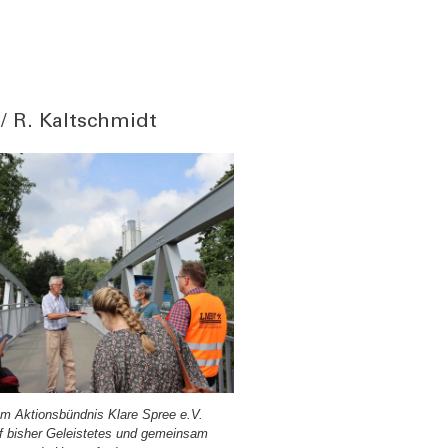
/ R. Kaltschmidt
m Akti­ons­bünd­nis Kla­re Spree e.V.
f bis­her Geleis­te­tes und gemein­sam