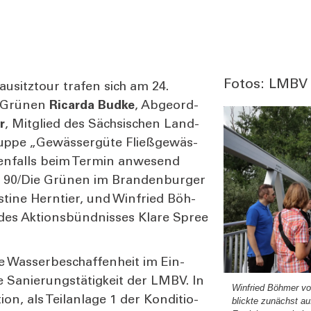
Fotos: LMBV 
­sitz­tour tra­fen sich am 24.
e Grü­nen
Ricar­da Bud­ke
, Abge­ord­
r
, Mit­glied des Säch­si­schen Land­
up­pe „Gewäs­ser­gü­te Fließ­ge­wäs­
n­falls beim Ter­min anwe­send
is 90/Die Grü­nen im Bran­den­bur­ger
­ti­ne Hern­tier, und Win­fried Böh­
 des Akti­ons­bünd­nis­ses Kla­re Spree
e Was­ser­be­schaf­fen­heit im Ein­
e Sanie­rungs­tä­tig­keit der LMBV. In
Win­fried Böh­mer vo
n, als Teil­an­la­ge 1 der Kon­di­tio­
blick­te zunächst au