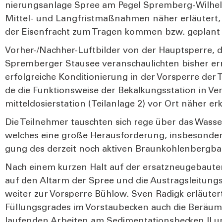
nie­rungs­an­la­ge Spree am Pegel Sprem­berg-Wil­he
Mit­tel- und Lang­frist­maß­nah­men näher erläu­tert, 
der Eisen­fracht zum Tra­gen kom­men bzw. geplant 
Vor­her-/Nach­her-Luft­bil­der von der Haupt­sper­re, 
Sprem­ber­ger Stau­see ver­an­schau­lich­ten bis­her errei
erfolg­rei­che Kon­di­tio­nie­rung in der Vor­sper­re d
de die Funk­ti­ons­wei­se der Bekal­kungs­sta­ti­on in Ve
mit­tel­do­sier­sta­ti­on (Teil­an­la­ge 2) vor Ort näher erk
Die Teil­neh­mer tausch­ten sich rege über das Was­se
wel­ches eine gro­ße Her­aus­for­de­rung, ins­be­son­de
gung des der­zeit noch akti­ven Braun­koh­len­berg­bau
Nach einem kur­zen Halt auf der ersatz­neu­ge­bau­ten 
auf den Alt­arm der Spree und die Aus­trags­lei­tungs
wei­ter zur Vor­sper­re Bühlow. Sven Radigk erläu­ter
Fül­lungs­gra­des im Vor­stau­be­cken auch die Beräu­m
lau­fen­den Arbei­ten am Sedi­men­ta­ti­ons­be­cken II un