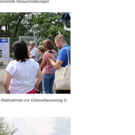
m­men­de Her­aus­for­de­run­gen
Maß­nah­men zur Güte­ver­bes­se­rung in