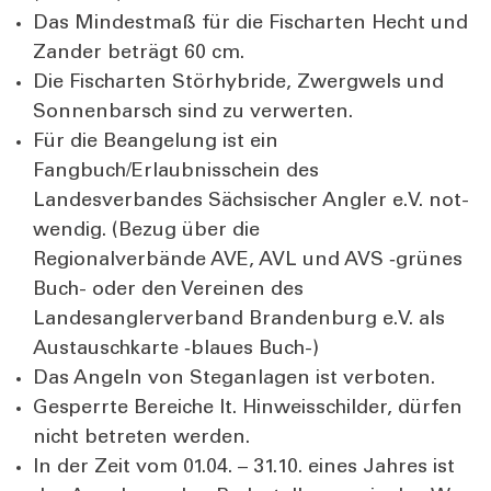
Das Min­dest­maß für die Fisch­ar­ten Hecht und
Zan­der beträgt 60 cm.
Die Fisch­ar­ten Stör­hy­bri­de, Zwerg­wels und
Son­nen­barsch sind zu ver­wer­ten.
Für die Bean­ge­lung ist ein
Fangbuch/Erlaubnisschein des
Lan­des­ver­ban­des Säch­si­scher Ang­ler e.V. not­
wen­dig. (Bezug über die
Regio­nal­ver­bän­de AVE, AVL und AVS ‑grü­nes
Buch- oder den Ver­ei­nen des
Lan­des­ang­ler­ver­band Bran­den­burg e.V. als
Aus­tausch­kar­te ‑blau­es Buch-)
Das Angeln von Steg­an­la­gen ist ver­bo­ten.
Gesperr­te Berei­che lt. Hin­weis­schil­der, dür­fen
nicht betre­ten wer­den.
In der Zeit vom 01.04. – 31.10. eines Jah­res ist