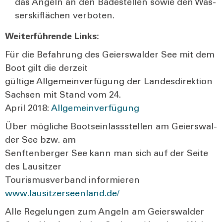
das Angeln an den Bade­stel­len sowie den Was­
ser­ski­flä­chen ver­bo­ten.
Wei­ter­füh­ren­de Links:
Für die Befah­rung des Gei­ers­wal­der See mit dem
Boot gilt die der­zeit
gül­ti­ge All­ge­mein­ver­fü­gung der Lan­des­di­rek­ti­on
Sach­sen mit Stand vom 24.
April 2018:
All­ge­mein­ver­fü­gung
Über mög­li­che Boots­ein­lass­stel­len am Gei­ers­wal­
der See bzw. am
Senf­ten­ber­ger See kann man sich auf der Sei­te
des Lau­sit­zer
Tou­ris­mus­ver­band infor­mie­ren
www.lausitzerseenland.de/
Alle Rege­lun­gen zum Angeln am Gei­ers­wal­der