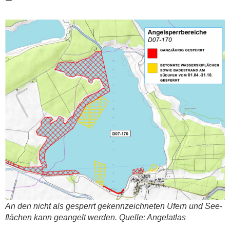
An den nicht als gesperrt gekenn­zeich­ne­ten Ufern und See­
flä­chen kann gean­gelt wer­den. Quel­le: Angel­at­las