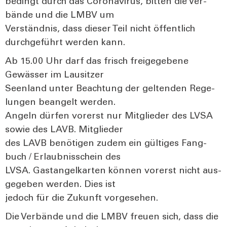
bedingt durch das Coro­na­vi­rus, bit­ten die Ver­
bän­de und die LMBV um
Ver­ständ­nis, dass die­ser Teil nicht öffent­lich
durch­ge­führt wer­den kann.
Ab 15.00 Uhr darf das frisch frei­ge­ge­be­ne
Gewäs­ser im Lau­sit­zer
Seen­land unter Beach­tung der gel­ten­den Rege­
lun­gen bean­gelt wer­den.
Angeln dür­fen vor­erst nur Mit­glie­der des LVSA
sowie des LAVB. Mit­glie­der
des LAVB benö­ti­gen zudem ein gül­ti­ges Fang­
buch / Erlaub­nis­schein des
LVSA. Gast­an­gel­kar­ten kön­nen vor­erst nicht aus­
ge­ge­ben wer­den. Dies ist
jedoch für die Zukunft vor­ge­se­hen.
Die Ver­bän­de und die LMBV freu­en sich, dass die