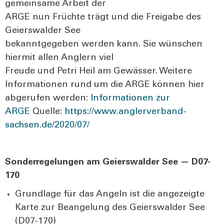
gemein­sa­me Arbeit der
ARGE nun Früch­te trägt und die Frei­ga­be des
Gei­ers­wal­der See
bekannt­ge­ge­ben wer­den kann. Sie wün­schen
hier­mit allen Ang­lern viel
Freu­de und Petri Heil am Gewäs­ser. Wei­te­re
Infor­ma­tio­nen rund um die ARGE kön­nen hier
abge­ru­fen wer­den:
Infor­ma­tio­nen zur
ARGE
Quel­le:
https://www.anglerverband-
sachsen.de/2020/07/
Son­der­re­ge­lun­gen am Gei­ers­wal­der See — D07-
170
Grund­la­ge für das Angeln ist die ange­zeig­te
Kar­te zur Bean­ge­lung des Gei­ers­wal­der See
(D07-170)