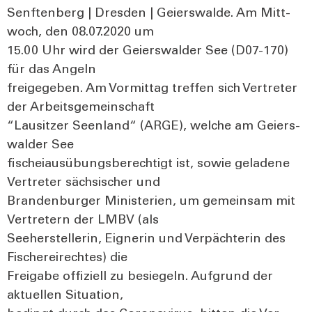
Senf­ten­berg | Dres­den | Gei­ers­wal­de. Am Mitt­
woch, den 08.07.2020 um
15.00 Uhr wird der Gei­ers­wal­der See (D07-170)
für das Angeln
frei­ge­ge­ben. Am Vor­mit­tag tref­fen sich Ver­tre­ter
der Arbeits­ge­mein­schaft
“Lau­sit­zer Seen­land“ (ARGE), wel­che am Gei­ers­
wal­der See
fischeiaus­übungs­be­rech­tigt ist, sowie gela­de­ne
Ver­tre­ter säch­si­scher und
Bran­den­bur­ger Minis­te­ri­en, um gemein­sam mit
Ver­tre­tern der LMBV (als
See­her­stel­le­rin, Eig­ne­rin und Ver­päch­te­rin des
Fische­rei­rech­tes) die
Frei­ga­be offi­zi­ell zu besie­geln. Auf­grund der
aktu­el­len Situa­ti­on,