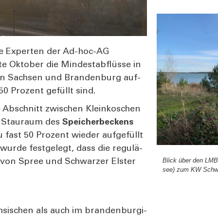
n die Exper­ten der Ad-hoc-AG
te Okto­ber die Min­dest­ab­flüs­se in
 in Sach­sen und Bran­den­burg auf­
50 Pro­zent gefüllt sind.
ne Abschnitt zwi­schen Klein­ko­schen
r Stau­raum des
Spei­cher­be­ckens
 fast 50 Pro­zent wie­der auf­ge­füllt
r­de fest­ge­legt, dass die regu­lä­
Blick über den LMBV
en von Spree und Schwar­zer Els­ter
see) zum KW Schwa
­si­schen als auch im bran­den­bur­gi­