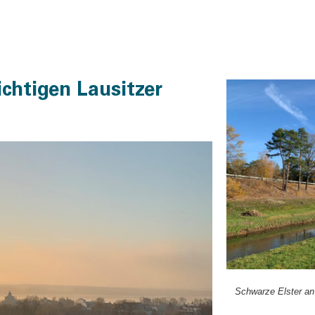
chtigen Lausitzer
Schwar­ze Els­ter a