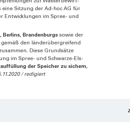
mp­feh­lun­gen zur Was­ser­be­wirt­
eits eine Sit­zung der Ad-hoc AG für
 Ent­wick­lun­gen im Spree- und
 Ber­lins, Bran­den­burgs
sowie der
n gemäß den län­der­über­grei­fend
 zusam­men. Die­se Grund­sät­ze
i­lung im Spree- und Schwar­ze-Els­
­auf­fül­lung der Spei­cher zu sichern,
11.2020 / redi­giert