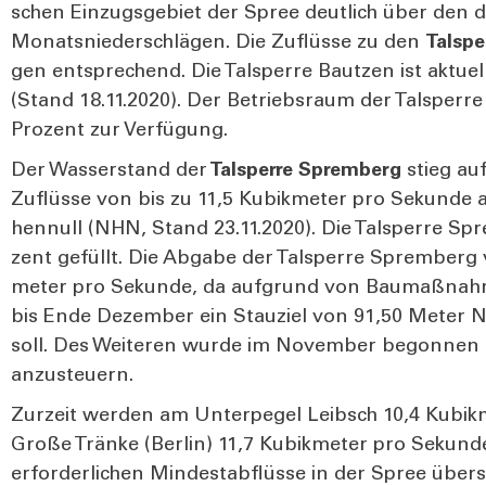
schen Ein­zugs­ge­biet der Spree deut­lich über den dur
Monats­nie­der­schlä­gen. Die Zuflüs­se zu den
Tal­sp
gen ent­spre­chend. Die Tal­sper­re Baut­zen ist aktu­e
(Stand 18.11.2020). Der Betriebs­raum der Tal­sper­re
Pro­zent zur Ver­fü­gung.
Der Was­ser­stand der
Tal­sper­re Sprem­berg
stieg auf
Zuflüs­se von bis zu 11,5 Kubik­me­ter pro Sekun­de 
hen­null (NHN, Stand 23.11.2020). Die Tal­sper­re Sp
zent gefüllt. Die Abga­be der Tal­sper­re Sprem­berg v
me­ter pro Sekun­de, da auf­grund von Bau­maß­nah­
bis Ende Dezem­ber ein Stau­ziel von 91,50 Meter N
soll. Des Wei­te­ren wur­de im Novem­ber begon­nen 
anzu­steu­ern.
Zur­zeit wer­den am Unter­pe­gel Leibsch 10,4 Kubik
Gro­ße Trän­ke (Ber­lin) 11,7 Kubik­me­ter pro Sekun
erfor­der­li­chen Min­dest­ab­flüs­se in der Spree über­s