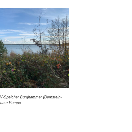
-Spei­cher Burg­ham­mer (Bern­stein­
r­ze Pum­pe