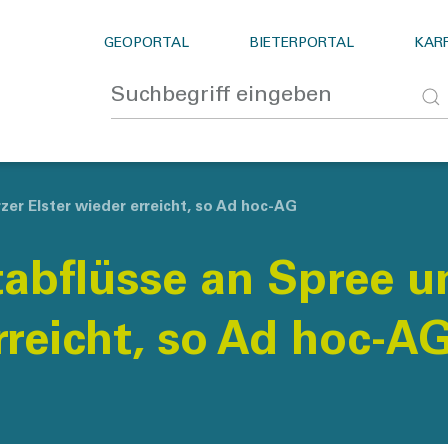
GEOPORTAL
BIETERPORTAL
KARR
er Elster wieder erreicht, so Ad hoc-AG
abflüsse an Spree u
rreicht, so Ad hoc-A