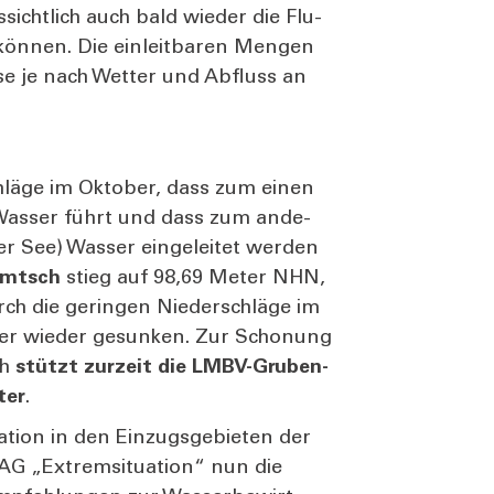
s­sicht­lich auch bald wie­der die Flu­
kön­nen. Die ein­leit­ba­ren Men­gen
se je nach Wet­ter und Abfluss an
chlä­ge im Okto­ber, dass zum einen
r Was­ser führt und dass zum ande­
r See) Was­ser ein­ge­lei­tet wer­den
emt­sch
stieg auf 98,69 Meter NHN,
ch die gerin­gen Nie­der­schlä­ge im
ter wie­der gesun­ken. Zur Scho­nung
ch
stützt zur­zeit die LMBV-Gru­ben­
­ter
.
­ti­on in den Ein­zugs­ge­bie­ten der
G „Extrem­si­tua­ti­on“ nun die