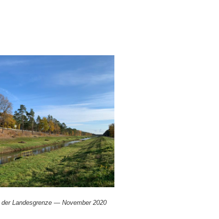
n der Lan­des­gren­ze — Novem­ber 2020