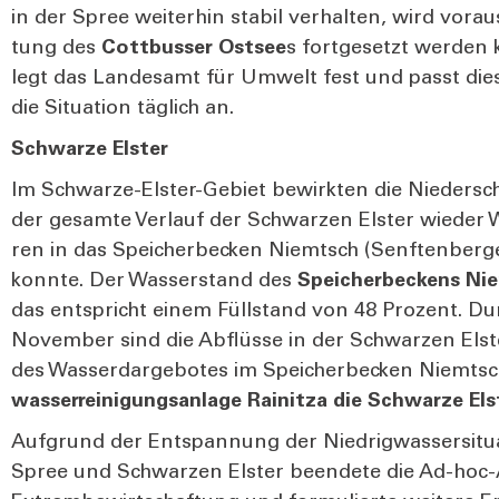
in der Spree wei­ter­hin sta­bil ver­hal­ten, wird vor­au
tung des
Cott­bus­ser Ost­see
s fort­ge­setzt wer­den 
legt das Lan­des­amt für Umwelt fest und passt die­
die Situa­ti­on täg­lich an.
Schwar­ze Els­ter
Im Schwar­ze-Els­ter-Gebiet bewirk­ten die Nie­der­s
der gesam­te Ver­lauf der Schwar­zen Els­ter wie­de
ren in das Spei­cher­be­cken Niemt­sch (Senf­ten­ber­ge
konn­te. Der Was­ser­stand des
Spei­cher­be­ckens Ni
das ent­spricht einem Füll­stand von 48 Pro­zent. Dur
Novem­ber sind die Abflüs­se in der Schwar­zen Els­
des Was­serd­ar­ge­bo­tes im Spei­cher­be­cken Niemt­s
was­ser­rei­ni­gungs­an­la­ge Rai­nitza die Schwar­ze Els
Auf­grund der Ent­span­nung der Nied­rig­was­ser­si­tua
Spree und Schwar­zen Els­ter been­de­te die Ad-hoc-A