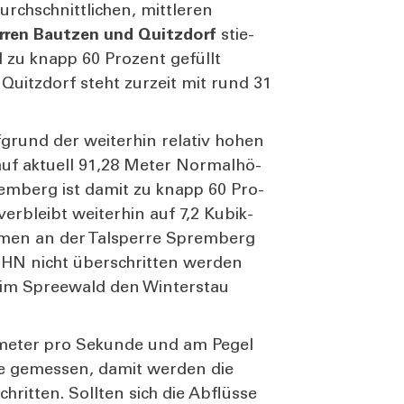
ch­schnitt­li­chen, mitt­le­ren
er­ren Baut­zen und Quitz­dorf
stie­
ll zu knapp 60 Pro­zent gefüllt
 Quitz­dorf steht zur­zeit mit rund 31
­grund der wei­ter­hin rela­tiv hohen
auf aktu­ell 91,28 Meter Nor­mal­hö­
rem­berg ist damit zu knapp 60 Pro­
er­bleibt wei­ter­hin auf 7,2 Kubik­
men an der Tal­sper­re Sprem­berg
HN nicht über­schrit­ten wer­den
im Spree­wald den Win­ter­stau
­me­ter pro Sekun­de und am Pegel
­de gemes­sen, damit wer­den die
chrit­ten. Soll­ten sich die Abflüs­se