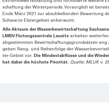
Extrem­be­wirt­schaf­tung und for­mu­lier­te wei­te­re E
schaf­tung der Win­ter­pe­ri­ode. Vor­sorg­lich ist ber
Ende März 2021 zur abschlie­ßen­den Bewer­tung der
Schwar­ze Els­ter­ge­biet anbe­raumt.
Alle Akteu­re der Was­ser­be­wirt­schaf­tung Sach­sens,
LMBV-Flu­tungs­zen­tra­le Lau­sitz
arbei­ten wei­ter­hi
abge­stimm­ten Bewirt­schaf­tungs­grund­sät­zen eng
geben Rang- und Rei­hen­fol­ge der Was­ser­be­vor­te
ter-Gebiet vor.
Die Min­dest­ab­flüs­se und die Wie­der
hat dabei die höchs­te Prio­ri­tät.
Quel­le: MLUK v. 25.