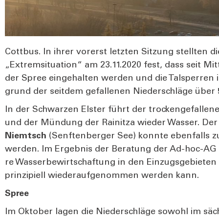
Cott­bus. In ihrer vor­erst letz­ten Sit­zung stell­te
„Extrem­si­tua­ti­on“ am 23.11.2020 fest, dass seit Mit­
der Spree ein­ge­hal­ten wer­den und die Tal­sper­ren
grund der seit­dem gefal­le­nen Nie­der­schlä­ge über 
In der Schwar­zen Els­ter führt der tro­cken­ge­fal­le­
und der Mün­dung der Rai­nitza wie­der Was­ser. De
Niemt­sch
(Senf­ten­ber­ger See) konn­te eben­falls zu
wer­den. Im Ergeb­nis der Bera­tung der Ad-hoc-AG wu
re Was­ser­be­wirt­schaf­tung in den Ein­zugs­ge­bie­t
prin­zi­pi­ell wie­der­auf­ge­nom­men wer­den kann.
Spree
Im Okto­ber lagen die Nie­der­schlä­ge sowohl im säch