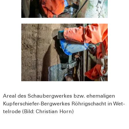
Are­al des Schau­berg­wer­kes bzw. ehe­ma­li­gen
Kup­fer­schie­fer-Berg­wer­kes Röh­rigschacht in Wet­
tel­ro­de (Bild: Chris­ti­an Horn)