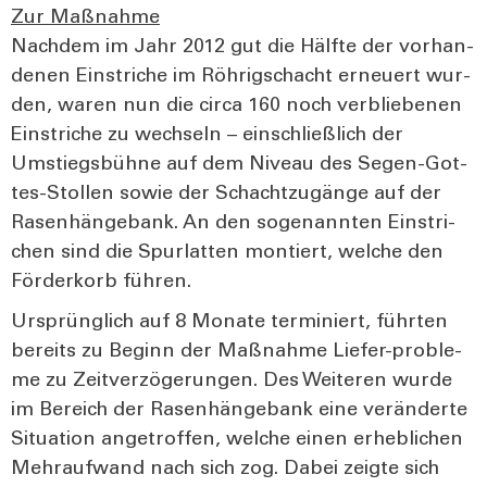
Zur Maß­nah­me
Nach­dem im Jahr 2012 gut die Hälf­te der vor­han­
de­nen Ein­stri­che im Röh­rigschacht erneu­ert wur­
den, waren nun die cir­ca 160 noch ver­blie­be­nen
Ein­stri­che zu wech­seln – ein­schließ­lich der
Umstiegs­büh­ne auf dem Niveau des Segen-Got­
tes-Stol­len sowie der Schacht­zu­gän­ge auf der
Rasen­hän­ge­bank. An den soge­nann­ten Ein­stri­
chen sind die Spur­lat­ten mon­tiert, wel­che den
För­der­korb füh­ren.
Ursprüng­lich auf 8 Mona­te ter­mi­niert, führ­ten
bereits zu Beginn der Maß­nah­me Lie­fer-pro­ble­
me zu Zeit­ver­zö­ge­run­gen. Des Wei­te­ren wur­de
im Bereich der Rasen­hän­ge­bank eine ver­än­der­te
Situa­ti­on ange­trof­fen, wel­che einen erheb­li­chen
Mehr­auf­wand nach sich zog. Dabei zeig­te sich