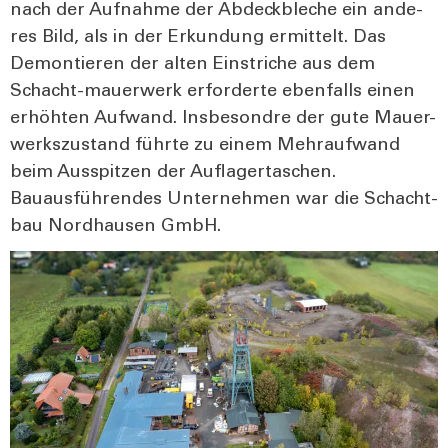
nach der Auf­nah­me der Abdeck­ble­che ein ande­
res Bild, als in der Erkun­dung ermit­telt. Das
Demon­tie­ren der alten Ein­stri­che aus dem
Schacht-mau­er­werk erfor­der­te eben­falls einen
erhöh­ten Auf­wand. Ins­be­sond­re der gute Mau­er-
werks­zu­stand führ­te zu einem Mehr­auf­wand
beim Aus­spit­zen der Auf­la­ger­ta­schen.
Bau­aus­füh­ren­des Unter­neh­men war die Schacht­
bau Nord­hau­sen GmbH.