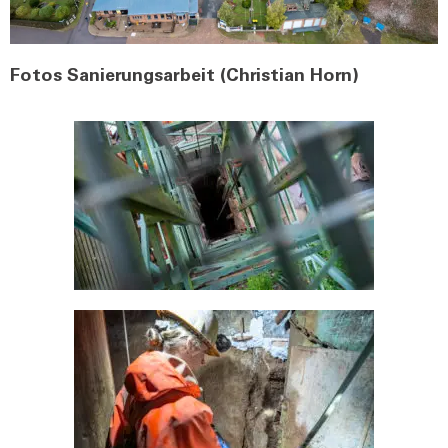
Fotos Sanie­rungs­ar­beit (Chris­ti­an Horn)