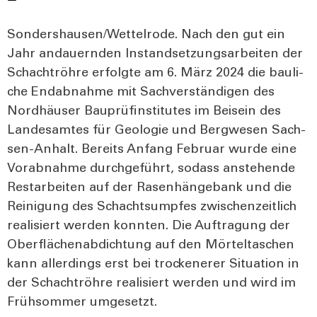
Sondershausen/Wettelrode. Nach den gut ein
Jahr andau­ern­den Instand­set­zungs­ar­bei­ten der
Schacht­röh­re erfolg­te am 6. März 2024 die bau­li­
che End­ab­nah­me mit Sach­ver­stän­di­gen des
Nord­häu­ser Bau­prüf­in­sti­tu­tes im Bei­sein des
Lan­des­am­tes für Geo­lo­gie und Berg­we­sen Sach­
sen-Anhalt. Bereits Anfang Febru­ar wur­de eine
Vor­ab­nah­me durch­ge­führt, sodass anste­hen­de
Rest­ar­bei­ten auf der Rasen­hän­ge­bank und die
Rei­ni­gung des Schacht­sump­fes zwi­schen­zeit­lich
rea­li­siert wer­den konn­ten. Die Auf­tra­gung der
Ober­flä­chen­ab­dich­tung auf den Mör­tel­ta­schen
kann aller­dings erst bei tro­cke­ne­rer Situa­ti­on in
der Schacht­röh­re rea­li­siert wer­den und wird im
Früh­som­mer umge­setzt.