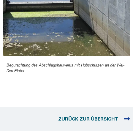
Begut­ach­tung des Abschlags­bau­werks mit Hub­schüt­zen an der Wei­
ßen Els­ter
ZURÜCK ZUR ÜBERSICHT