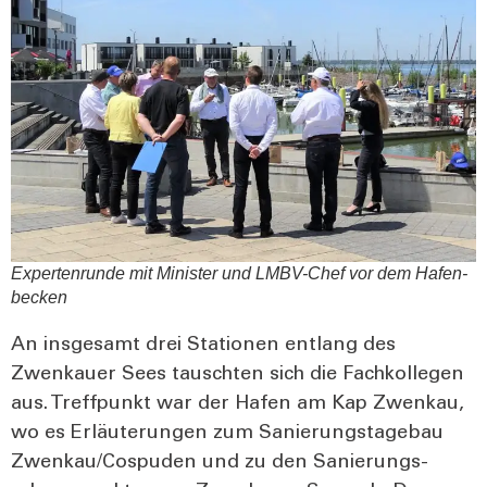
Exper­ten­run­de mit Minis­ter und LMBV-Chef vor dem Hafen­
be­cken
An ins­ge­samt drei Sta­tio­nen ent­lang des
Zwenkau­er Sees tausch­ten sich die Fach­kol­le­gen
aus. Treff­punkt war der Hafen am Kap Zwenkau,
wo es Erläu­te­run­gen zum Sanie­rungs­ta­ge­bau
Zwenkau/Cospuden und zu den Sanie­rungs­