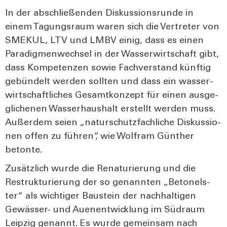
In der abschlie­ßen­den Dis­kus­si­ons­run­de in
einem Tagungs­raum waren sich die Ver­tre­ter von
SMEKUL, LTV und LMBV einig, dass es einen
Para­dig­men­wech­sel in der Was­ser­wirt­schaft gibt,
dass Kom­pe­ten­zen sowie Fach­ver­stand künf­tig
gebün­delt wer­den soll­ten und dass ein was­ser­
wirt­schaft­li­ches Gesamt­kon­zept für einen aus­ge­
gli­che­nen Was­ser­haus­halt erstellt wer­den muss.
Außer­dem sei­en „natur­schutz­fach­li­che Dis­kus­sio­
nen offen zu füh­ren“, wie Wolf­ram Gün­ther
beton­te.
Zusätz­lich wur­de die Rena­tu­rie­rung und die
Restruk­tu­rie­rung der so genann­ten „Beto­nels­
ter“ als wich­ti­ger Bau­stein der nach­hal­ti­gen
Gewäs­ser- und Auen­ent­wick­lung im Süd­raum
Leip­zig genannt. Es wur­de gemein­sam nach