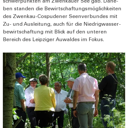
schwer­punk­ten am Zwenkau­er See gab. Dane­
ben stan­den die Bewirt­schaf­tungs­mög­lich­kei­ten
des Zwenkau-Cos­pu­de­ner Seen­ver­bun­des mit
Zu- und Aus­lei­tung, auch für die Nied­rig­was­ser­
be­wirt­schaf­tung mit Blick auf den unte­ren
Bereich des Leip­zi­ger Auwal­des im Fokus.