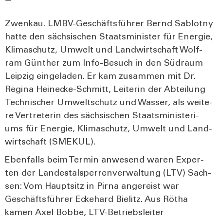
Zwenkau. LMBV-Geschäfts­füh­rer Bernd Sab­lot­ny
hat­te den säch­si­schen Staats­mi­nis­ter für Ener­gie,
Kli­ma­schutz, Umwelt und Land­wirt­schaft Wolf­
ram Gün­ther zum Info-Besuch in den Süd­raum
Leip­zig ein­ge­la­den. Er kam zusam­men mit Dr.
Regi­na Hein­ecke-Schmitt, Lei­te­rin der Abtei­lung
Tech­ni­scher Umwelt­schutz und Was­ser, als wei­te­
re Ver­tre­te­rin des säch­si­schen Staats­mi­nis­te­ri­
ums für Ener­gie, Kli­ma­schutz, Umwelt und Land­
wirt­schaft (SMEKUL).
Eben­falls beim Ter­min anwe­send waren Exper­
ten der Lan­des­tal­sper­ren­ver­wal­tung (LTV) Sach­
sen: Vom Haupt­sitz in Pir­na ange­reist war
Geschäfts­füh­rer Ecke­hard Bie­litz. Aus Rötha
kamen Axel Bob­be, LTV-Betriebs­lei­ter