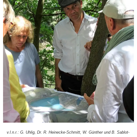
v.l.n.r.: G. Uhl­ig, Dr. R. Hein­ecke-Schmitt, W. Gün­ther und B. Sab­lot­