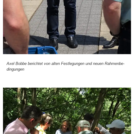
Axel Bob­be berich­tet von alten Fest­le­gun­gen und neu­en Rah­men­be­
din­gun­gen