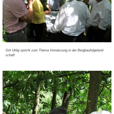
Grit Uhl­ig spricht zum The­ma Vernäs­sung in der Berg­bau­fol­ge­land­
schaft