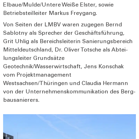
Elbaue/Mulde/Untere Wei­ße Els­ter, sowie
Betriebs­teil­lei­ter Mar­kus Frey­gang.
Von Sei­ten der LMBV waren zuge­gen Bernd
Sab­lot­ny als Spre­cher der Geschäfts­füh­rung,
Grit Uhl­ig als Bereichs­lei­te­rin Sanie­rungs­be­reich
Mit­tel­deutsch­land, Dr. Oli­ver Tot­sche als Abtei­
lungs­lei­ter Grund­sät­ze
Geotechnik/Wasserwirtschaft, Jens Kon­schak
vom Pro­jekt­ma­nage­ment
Westsachsen/Thüringen und Clau­dia Her­mann
von der Unter­neh­mens­kom­mu­ni­ka­ti­on des Berg­
bau­sa­nie­rers.