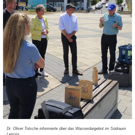
Dr. Oli­ver Tot­sche infor­mier­te über das Was­serd­ar­ge­bot im Süd­raum
Leip­zig