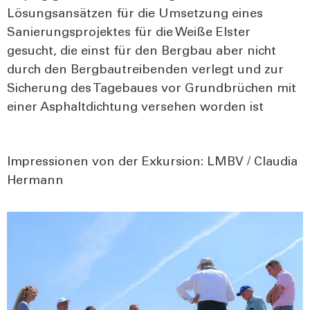
Lösungs­an­sät­zen für die Umset­zung eines
Sanie­rungs­pro­jek­tes für die Wei­ße Els­ter
gesucht, die einst für den Berg­bau aber nicht
durch den Berg­bau­trei­ben­den ver­legt und zur
Siche­rung des Tage­bau­es vor Grund­brü­chen mit
einer Asphalt­dich­tung ver­se­hen wor­den ist
Impres­sio­nen von der Exkur­si­on: LMBV / Clau­dia
Her­mann