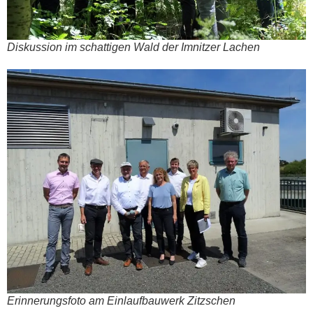
Dis­kus­si­on im schat­ti­gen Wald der Imnit­zer Lachen
Erin­ne­rungs­fo­to am Ein­lauf­bau­werk Zitz­schen