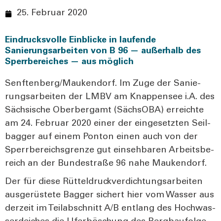
25. Februar 2020
Eindrucksvolle Einblicke in laufende
Sanierungsarbeiten von B 96 — außerhalb des
Sperrbereiches — aus möglich
Senftenberg/Maukendorf. Im Zuge der Sanie­
rungs­ar­bei­ten der LMBV am Knap­pen­see i.A. des
Säch­si­sche Ober­berg­amt (Sächs­OBA) erreich­te
am 24. Febru­ar 2020 einer der ein­ge­setz­ten Seil­
bag­ger auf einem Pon­ton einen auch von der
Sperr­be­reichs­gren­ze gut ein­seh­ba­ren Arbeits­be­
reich an der Bun­destra­ße 96 nahe Mau­ken­dorf.
Der für die­se Rüt­tel­druck­ver­dich­tungs­ar­bei­ten
aus­ge­rüs­te­te Bag­ger sichert hier vom Was­ser aus
der­zeit im Teil­ab­schnitt A/B ent­lang des Hoch­was­