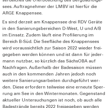
ser­dei­ches die Ufer­bö­schung des Berg­bau­fol­ge­
sees. Auf­trag­neh­mer der LMBV ist hier­für die
ARGE Knap­pen­see.
Es sind der­zeit am Knap­pen­see drei RDV Gerä­te
in den Sanie­rungs­be­rei­chen D‑West, U und A/B
im Ein­satz. Zudem läuft eine Pro­fi­lie­rung im
Bereich B‑Süd. Die See­flä­che des Knap­pen­sees
wird vor­aus­sicht­lich zur Sai­son 2022 wie­der frei­
ge­ge­ben wer­den kön­nen und ist dann für jeder­
mann nutz­bar, so kürz­lich das Sächs­OBA auf
Nach­fra­gen. Außer­halb der Bade­sai­son müs­sen
auch in den kom­men­den Jah­ren jedoch noch
wei­te­re Sanie­rungs­ar­bei­ten durch­ge­führt wer­
den. Die­se erfor­dern teil­wei­se eine erneu­te Sper­
rung am See in den Win­ter­mo­na­ten. Gegen­stand
aktu­el­ler Unter­su­chun­gen ist noch, ob auch alle
Bade­strän­de bereits 2022 frei­ge­ge­ben wer­den