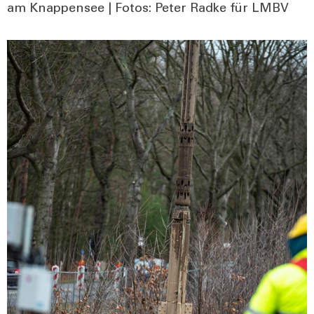
am Knap­pen­see | Fotos: Peter Rad­ke für LMBV