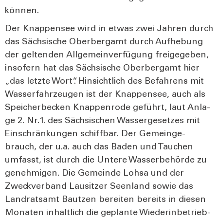
kön­nen.
Der Knap­pen­see wird in etwas zwei Jah­ren durch
das Säch­si­sche Ober­berg­amt durch Auf­he­bung
der gel­ten­den All­ge­mein­ver­fü­gung frei­ge­ge­ben,
inso­fern hat das Säch­si­sche Ober­berg­amt hier
„das letz­te Wort“. Hin­sicht­lich des Befah­rens mit
Was­ser­fahr­zeu­gen ist der Knap­pen­see, auch als
Spei­cher­be­cken Knap­pen­ro­de geführt, laut Anla­
ge 2. Nr.1. des Säch­si­schen Was­ser­ge­set­zes mit
Ein­schrän­kun­gen schiff­bar. Der Gemein­ge­
brauch, der u.a. auch das Baden und Tau­chen
umfasst, ist durch die Unte­re Was­ser­be­hör­de zu
geneh­mi­gen. Die Gemein­de Loh­sa und der
Zweck­ver­band Lau­sit­zer Seen­land sowie das
Land­rats­amt Baut­zen berei­ten bereits in die­sen
Mona­ten inhalt­lich die geplan­te Wie­der­in­be­trieb­