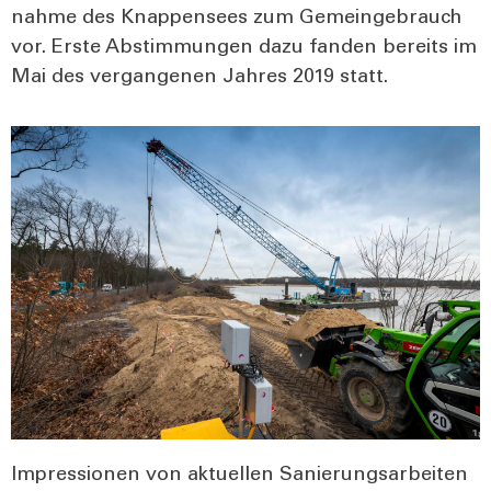
nah­me des Knap­pen­sees zum Gemein­ge­brauch
vor. Ers­te Abstim­mun­gen dazu fan­den bereits im
Mai des ver­gan­ge­nen Jah­res 2019 statt.
Impres­sio­nen von aktu­el­len Sanie­rungs­ar­bei­ten