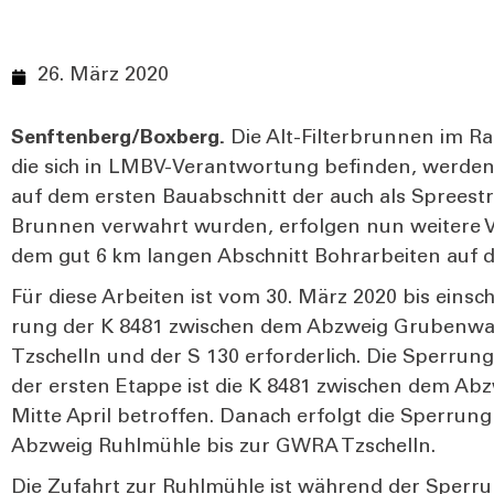
26. März 2020
Senftenberg/Boxberg.
Die Alt-Fil­ter­brun­nen im R
die sich in LMBV-Ver­ant­wor­tung befin­den, wer­den
auf dem ers­ten Bau­ab­schnitt der auch als Spree­st
Brun­nen ver­wahrt wur­den, erfol­gen nun wei­te­re V
dem gut 6 km lan­gen Abschnitt Bohr­ar­bei­ten auf d
Für die­se Arbei­ten ist vom 30. März 2020 bis ein­schl
rung der K 8481 zwi­schen dem Abzweig Gru­ben­was­s
Tzschelln und der S 130 erfor­der­lich. Die Sper­rung
der ers­ten Etap­pe ist die K 8481 zwi­schen dem Ab
Mit­te April betrof­fen. Danach erfolgt die Sper­run
Abzweig Ruhl­müh­le bis zur GWRA Tzschelln.
Die Zufahrt zur Ruhl­müh­le ist wäh­rend der Sper­ru