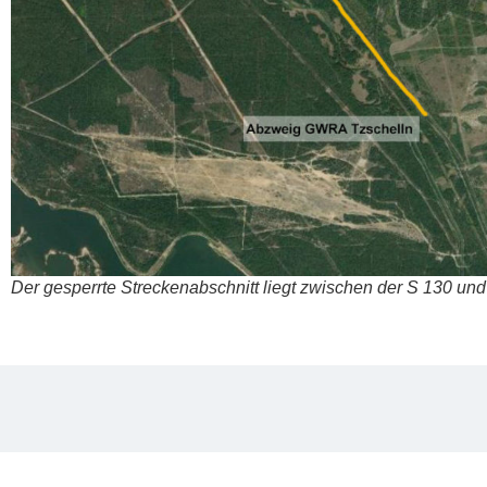
Der gesperr­te Stre­cken­ab­schnitt liegt zwi­schen der S 130 