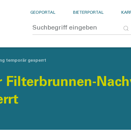
GEOPORTAL
BIETERPORTAL
KARR
ng temporär gesperrt
r Filterbrunnen-Nac
rrt