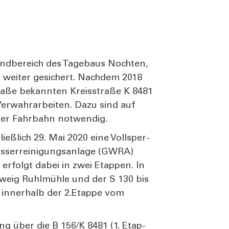
and­be­reich des Tage­baus Noch­ten,
 wei­ter gesi­chert. Nach­dem 2018
ra­ße bekann­ten Kreis­stra­ße K 8481
er­wahr­ar­bei­ten. Dazu sind auf
er Fahr­bahn not­wen­dig.
ieß­lich 29. Mai 2020 eine Voll­sper­
er­rei­ni­gungs­an­la­ge (GWRA)
 erfolgt dabei in zwei Etap­pen. In
zweig Ruhl­müh­le und der S 130 bis
g inner­halb der 2.Etappe vom
ng über die B 156/K 8481 (1. Etap­