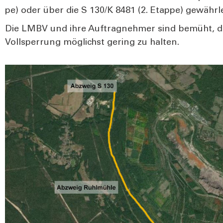
pe) oder über die S 130/K 8481 (2. Etap­pe) gewähr­lei
Die LMBV und ihre Auf­trag­neh­mer sind bemüht, die
Voll­sper­rung mög­lichst gering zu hal­ten.