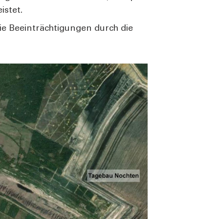
s­tet.
 Beein­träch­ti­gun­gen durch die