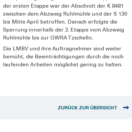
der ers­ten Etap­pe war der Abschnitt der K 8481
zwi­schen dem Abzweig Ruhl­müh­le und der S 130
bis Mit­te April betrof­fen. Danach erfolg­te die
Sper­rung inner­halb der 2. Etap­pe vom Abzweig
Ruhl­müh­le bis zur GWRA Tzschelln.
Die LMBV und ihre Auf­trag­neh­mer sind wei­ter
bemüht, die Beein­träch­ti­gun­gen durch die noch
lau­fen­den Arbei­ten mög­lichst gering zu hal­ten.
ZURÜCK ZUR ÜBERSICHT