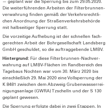
— geplant war die Sper­rung bis zum 29.05.2020.
Die wei­ter­füh­ren­den Arbei­ten der Fil­ter­brun­nen­
ver­wah­rung fin­den gemäß der Ver­kehrs­recht­li­
chen Anord­nung der Stra­ßen­ver­kehrs­be­hör­de
mit halb­sei­ti­ger Sper­rung statt.
Die vor­zei­ti­ge Auf­he­bung ist der schnel­len fach­
ge­rech­ten Arbeit der Bohr­ge­sell­schaft Lands­berg
GmbH geschul­det, so die auf­trag­ge­ben­de LMBV.
Hin­ter­grund:
Für die­se Fil­ter­brun­nen-Nach­ver­
wah­rung auf LMBV-Flä­chen im Rand­be­reich des
Tage­baus Noch­ten war vom 30. März 2020 bis
ein­schließ­lich 29. Mai 2020 eine Voll­sper­rung der
K 8481 zwi­schen dem Abzweig Gru­ben­was­ser­rei­
ni­gungs­an­la­ge (GWRA) Tzschelln und der S 130
geplant gewe­sen.
Die Sper­rung erfolg­te dabei in zwei Etap­pen. In