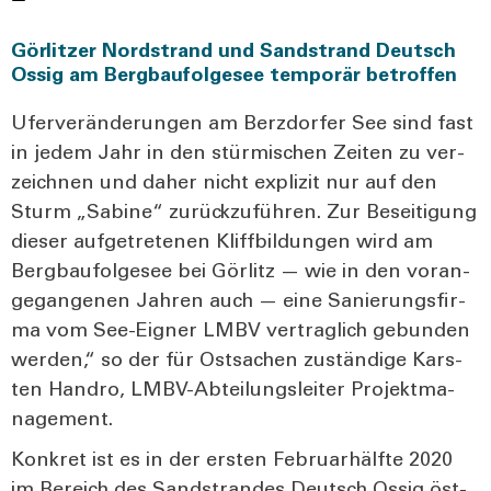
Görlitzer Nordstrand und Sandstrand Deutsch
Ossig am Bergbaufolgesee temporär betroffen
Ufer­ver­än­de­run­gen am Berz­dor­fer See sind fast
in jedem Jahr in den stür­mi­schen Zei­ten zu ver­
zeich­nen und daher nicht expli­zit nur auf den
Sturm „Sabi­ne“ zurück­zu­füh­ren. Zur Besei­ti­gung
die­ser auf­ge­tre­te­nen Kliff­bil­dun­gen wird am
Berg­bau­fol­ge­see bei Gör­litz — wie in den vor­an­
ge­gan­ge­nen Jah­ren auch — eine Sanie­rungs­fir­
ma vom See-Eig­ner LMBV ver­trag­lich gebun­den
wer­den,“ so der für Ost­sa­chen zustän­di­ge Kars­
ten Handro, LMBV-Abtei­lungs­lei­ter Pro­jekt­ma­
nage­ment.
Kon­kret ist es in der ers­ten Febru­ar­hälf­te 2020