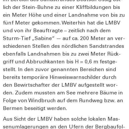
im Bereich des Sand­stran­des Deutsch Ossig öst­
lich der Stein-Buh­ne zu einer Kliff­bil­dun­gen bis
ein Meter Höhe und einer Land­nah­me von bis zu
fünf Meter gekom­men. Wei­ter­hin hat die LMBV
und von ihr Beauf­trag­te – zeit­lich nach dem
Sturm-Tief „Sabi­ne“ — auf ca. 200 Meter an ver­
schie­de­nen Stel­len des nörd­li­chen Sand­stran­des
eben­falls Land­nah­men bis zu zwei Meter Rück­
griff und Abbruch­kan­ten bis H = 0,6 m fest­ge­
stellt. In den zuvor genann­ten Berei­chen sind
bereits tem­po­rä­re Hin­weis­warn­schil­der durch
den Bewirt­schaf­ter der LMBV auf­ge­stellt wor­
den. Zudem muss­ten am See meh­re­re Bäu­me in
Fol­ge von Wind­bruch auf dem Rund­weg bzw. an
Ber­men besei­tigt wer­den.
Aus Sicht der LMBV haben sol­che loka­len Mas­
sen­um­la­ge­run­gen an den Ufern der Berg­bau­fol­