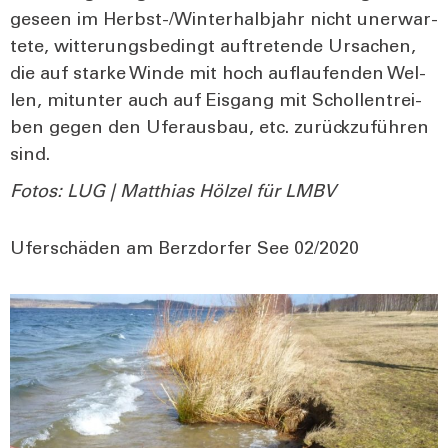
ge­seen im Herbst-/Win­ter­halb­jahr nicht uner­war­
te­te, wit­te­rungs­be­dingt auf­tre­ten­de Ursa­chen,
die auf star­ke Win­de mit hoch auf­lau­fen­den Wel­
len, mit­un­ter auch auf Eis­gang mit Schol­len­trei­
ben gegen den Ufer­aus­bau, etc. zurück­zu­füh­ren
sind.
Fotos: LUG | Mat­thi­as Höl­zel für LMBV
Ufer­schä­den am Berz­dor­fer See 02/2020