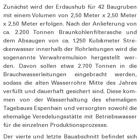
Zunächst wird der Erd­aus­hub für 42 Bau­gru­ben
mit einem Volu­men von 2,50 Meter x 2,50 Meter
x 2,50 Meter erfol­gen. Nach der Anlie­fe­rung von
ca. 2.200 Ton­nen Braun­koh­len­fil­ter­asche und
dem Absau­gen von ca. 1.250 Kubik­me­ter Stre­
cken­was­ser inner­halb der Rohr­lei­tun­gen wird die
soge­nann­te Ver­wah­r­emul­si­on her­ge­stellt wer­
den. Davon sol­len etwa 2.700 Ton­nen in die
Brauch­was­ser­lei­tun­gen ein­ge­bracht wer­den,
sodass die alten Was­ser­roh­re Mit­te des Jah­res
ver­füllt und dau­er­haft gesi­chert sind. Die­se kom­
men von der Was­ser­hal­tung des ehe­ma­li­gen
Tage­bau­es Espen­hain und ver­sorg­ten sowohl die
ehe­ma­li­ge Ver­ede­lungs­stät­te mit Betriebs­was­ser
für die ein­zel­nen Pro­duk­ti­ons­pro­zes­se.
Der vier­te und letz­te Bau­ab­schnitt befin­det sich