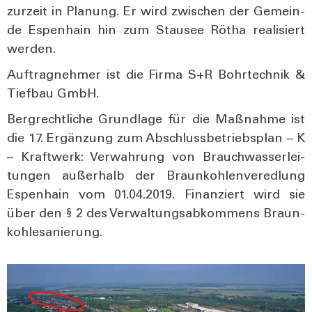
zur­zeit in Pla­nung. Er wird zwi­schen der Gemein­
de Espen­hain hin zum Stau­see Rötha rea­li­siert
wer­den.
Auf­trag­neh­mer ist die Fir­ma S+R Bohr­tech­nik &
Tief­bau GmbH.
Berg­recht­li­che Grund­la­ge für die Maß­nah­me ist
die 17. Ergän­zung zum Abschluss­be­triebs­plan – K
– Kraft­werk: Ver­wah­rung von Brauch­was­ser­lei­
tun­gen außer­halb der Braun­koh­len­ver­ed­lung
Espen­hain vom 01.04.2019. Finan­ziert wird sie
über den § 2 des Ver­wal­tungs­ab­kom­mens Braun­
koh­le­sa­nie­rung.