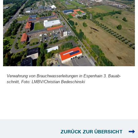
Ver­wah­rung von Brauch­was­ser­lei­tun­gen in Espen­hain 3. Bau­ab­
schnitt, Foto: LMBV/Christian Bedesch­in­ski
ZURÜCK ZUR ÜBERSICHT