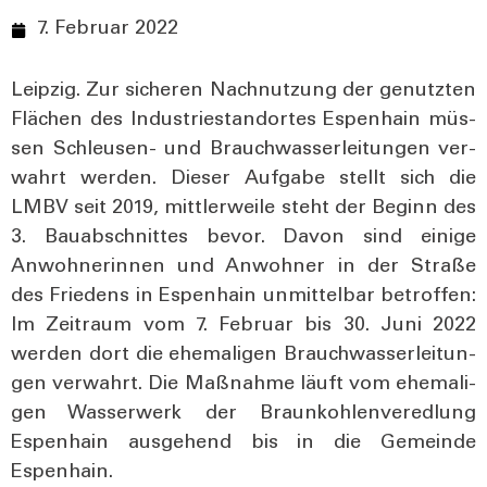
7. Februar 2022
Leip­zig. Zur siche­ren Nach­nut­zung der genutz­ten
Flä­chen des Indus­trie­stand­or­tes Espen­hain müs­
sen Schleu­sen- und Brauch­was­ser­lei­tun­gen ver­
wahrt wer­den. Die­ser Auf­ga­be stellt sich die
LMBV seit 2019, mitt­ler­wei­le steht der Beginn des
3. Bau­ab­schnit­tes bevor. Davon sind eini­ge
Anwoh­ne­rin­nen und Anwoh­ner in der Stra­ße
des Frie­dens in Espen­hain unmit­tel­bar betrof­fen:
Im Zeit­raum vom 7. Febru­ar bis 30. Juni 2022
wer­den dort die ehe­ma­li­gen Brauch­was­ser­lei­tun­
gen ver­wahrt. Die Maß­nah­me läuft vom ehe­ma­li­
gen Was­ser­werk der Braun­koh­len­ver­ed­lung
Espen­hain aus­ge­hend bis in die Gemein­de
Espen­hain.