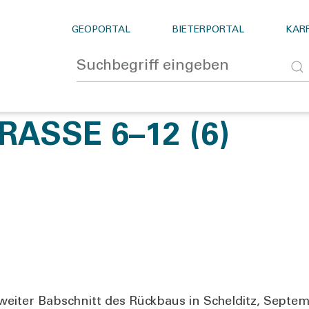
GEOPORTAL
BIETERPORTAL
KARR
RASSE 6–12 (6)
 zwei­ter Bab­schnitt des Rück­baus in Schel­ditz, Sep­