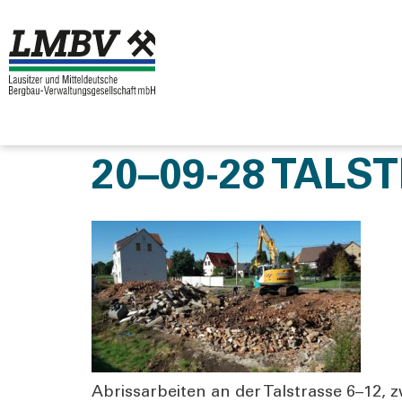
20–09-28 TALST
Abriss­ar­bei­ten an der Tal­stras­se 6–12,