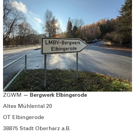
ZGWM
— Berg­werk Elb­in­ge­ro­de
Altes Müh­len­tal 20
OT Elb­in­ge­ro­de
38875 Stadt Ober­harz a.B.