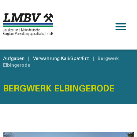
Aufgaben
|
Verwahrung Kali/Spat/Erz
|
Bergwerk
Elbingerode
BERGWERK ELBINGERODE