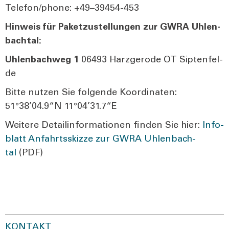
Telefon/phone: +49–39454-453
Hin­weis für Paket­zu­stel­lun­gen zur GWRA Uhlen­
bach­tal:
Uhlen­bach­weg 1
06493 Harz­ge­ro­de OT Sip­ten­fel­
de
Bit­te nut­zen Sie fol­gen­de Koor­di­na­ten:
51°38’04.9“N 11°04’31.7“E
Wei­te­re Detail­in­for­ma­tio­nen fin­den Sie hier:
Info­
blatt Anfahrts­skiz­ze zur GWRA Uhlen­bach­
ta
l
(PDF)
KONTAKT