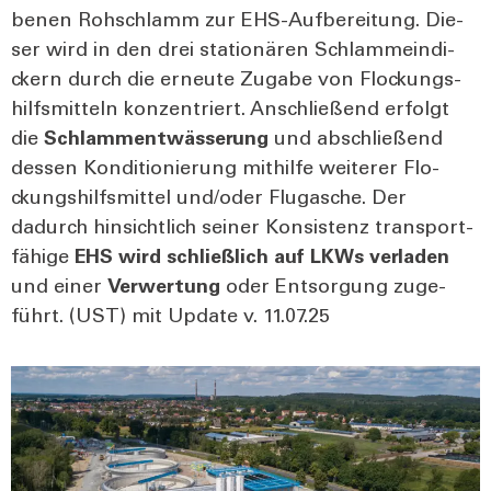
be­nen Roh­schlamm zur EHS-Auf­be­rei­tung. Die­
ser wird in den drei sta­tio­nä­ren Schlam­mein­di­
ckern durch die erneu­te Zuga­be von Flo­ckungs­
hilfs­mit­teln kon­zen­triert. Anschlie­ßend erfolgt
die
Schlamm­ent­wäs­se­rung
und abschlie­ßend
des­sen Kon­di­tio­nie­rung mit­hil­fe wei­te­rer Flo­
ckungs­hilfs­mit­tel und/oder Flug­asche. Der
dadurch hin­sicht­lich sei­ner Kon­sis­tenz trans­port­
fä­hi­ge
EHS wird schließ­lich auf LKWs ver­la­den
und einer
Ver­wer­tung
oder Ent­sor­gung zuge­
führt. (UST) mit Update v. 11.07.25