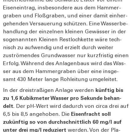
Inbe­trieb­nah­me die Schwar­ze Els­ter vor einem
Eisen­ein­trag, ins­be­son­de­re aus dem Ham­mer­
gra­ben und Floß­gra­ben, und einer damit ein­her­
ge­hen­den Ver­saue­rung schüt­zen. Eine Was­ser­be­
hand­lung der ein­zel­nen klei­nen Gewäs­ser in der
soge­nann­ten Klei­nen Rest­loch­ket­te wäre tech­
nisch zu auf­wen­dig und erzielt durch wei­ter
zuströ­men­des Grund­was­ser nur kurz­fris­tig einen
Erfolg. Wäh­rend des Anla­gen­baus wird das Was­
ser aus dem Ham­mer­gra­ben über eine ins­ge­
samt 430 Meter lan­ge Roh­lei­tung umge­lei­tet.
In der drei­stra­ßi­gen Anla­ge wer­den
künf­tig bis
zu 1,6 Kubik­me­ter Was­ser pro Sekun­de behan­
delt
. Der pH-Wert wird dadurch von cir­ca drei auf
6,5 bis 8,5 ange­ho­ben. Die
Eisen­fracht soll
zukünf­tig so von durch­schnitt­lich 60 mg/l auf
unter drei mg/l redu­ziert
wer­den. Von der Pla­