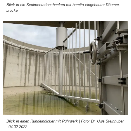
Blick in ein Sedi­men­ta­ti­ons­be­cken mit bereits ein­ge­bau­ter Räu­mer­
brü­cke
Blick in einen Rund­e­indi­cker mit Rühr­werk | Foto: Dr. Uwe Stein­hu­ber
| 04.02.2022