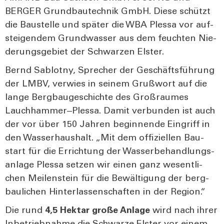
BERGER Grund­bau­tech­nik GmbH. Die­se schützt
die Bau­stel­le und spä­ter die WBA Ples­sa vor auf­
stei­gen­dem Grund­was­ser aus dem feuch­ten Nie­
de­rungs­ge­biet der Schwar­zen Els­ter.
Bernd Sab­lot­ny, Spre­cher der Geschäfts­füh­rung
der LMBV, ver­wies in sei­nem Gruß­wort auf die
lan­ge Berg­bau­ge­schich­te des Groß­rau­mes
Lauchhammer‒Plessa. Damit ver­bun­den ist auch
der vor über 150 Jah­ren begin­nen­de Ein­griff in
den Was­ser­haus­halt. „Mit dem offi­zi­el­len Bau­
start für die Errich­tung der Was­ser­be­hand­lungs­
an­la­ge Ples­sa set­zen wir einen ganz wesent­li­
chen Mei­len­stein für die Bewäl­ti­gung der berg­
bau­li­chen Hin­ter­las­sen­schaf­ten in der Regi­on.“
Die rund
4,5 Hekt­ar gro­ße Anla­ge
wird nach ihrer