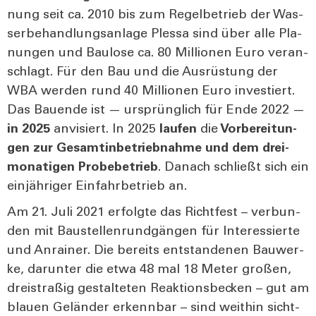
nung seit ca. 2010 bis zum Regel­be­trieb der Was­
ser­be­hand­lungs­an­la­ge Ples­sa sind über alle Pla­
nun­gen und Bau­lo­se ca. 80 Mil­lio­nen Euro ver­an­
schlagt. Für den Bau und die Aus­rüs­tung der
WBA wer­den rund 40 Mil­lio­nen Euro inves­tiert.
Das Bau­en­de ist — ursprüng­lich für Ende 2022 —
in 2025
anvi­siert. In 2025
lau­fen
die
Vor­be­rei­tun­
gen zur Gesamt­in­be­trieb­nah­me
und dem
drei­
mo­na­ti­gen Pro­be­be­trieb
. Danach schließt sich ein
ein­jäh­ri­ger Ein­fahr­be­trieb an.
Am 21. Juli 2021 erfolg­te das Richt­fest – ver­bun­
den mit Bau­stel­len­rund­gän­gen für Inter­es­sier­te
und Anrai­ner. Die bereits ent­stan­de­nen Bau­wer­
ke, dar­un­ter die etwa 48 mal 18 Meter gro­ßen,
drei­stra­ßig gestal­te­ten Reak­ti­ons­be­cken – gut am
blau­en Gelän­der erkenn­bar – sind weit­hin sicht­