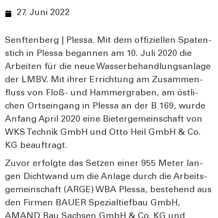
27. Juni 2022
Senf­ten­berg | Ples­sa. Mit dem offi­zi­el­len Spa­ten­
stich in Ples­sa began­nen am 10. Juli 2020 die
Arbei­ten für die neue Was­ser­be­hand­lungs­an­la­ge
der LMBV. Mit ihrer Errich­tung am Zusam­men­
fluss von Floß- und Ham­mer­gra­ben, am öst­li­
chen Orts­ein­gang in Ples­sa an der B 169, wur­de
Anfang April 2020 eine Bie­ter­ge­mein­schaft von
WKS Tech­nik GmbH und Otto Heil GmbH & Co.
KG beauf­tragt.
Zuvor erfolg­te das Set­zen einer 955 Meter lan­
gen Dicht­wand um die Anla­ge durch die Arbeits­
ge­mein­schaft (ARGE) WBA Ples­sa, bestehend aus
den Fir­men BAUER Spe­zi­al­tief­bau GmbH,
AMAND Bau Sach­sen GmbH & Co. KG und