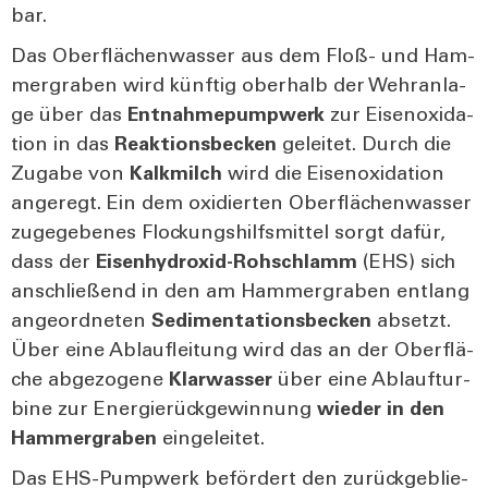
bar.
Das Ober­flä­chen­was­ser aus dem Floß- und Ham­
mer­gra­ben wird künf­tig ober­halb der Wehr­an­la­
ge über das
Ent­nah­me­pump­werk
zur Eisen­oxi­da­
ti­on in das
Reak­ti­ons­be­cken
gelei­tet. Durch die
Zuga­be von
Kalk­milch
wird die Eisen­oxi­da­ti­on
ange­regt. Ein dem oxi­dier­ten Ober­flä­chen­was­ser
zuge­ge­be­nes Flo­ckungs­hilfs­mit­tel sorgt dafür,
dass der
Eisen­hy­dr­o­xid-Roh­schlamm
(EHS) sich
anschlie­ßend in den am Ham­mer­gra­ben ent­lang
ange­ord­ne­ten
Sedi­men­ta­ti­ons­be­cken
absetzt.
Über eine Ablauf­lei­tung wird das an der Ober­flä­
che abge­zo­ge­ne
Klar­was­ser
über eine Ablauf­tur­
bi­ne zur Ener­gie­rück­ge­win­nung
wie­der in den
Ham­mer­gra­ben
ein­ge­lei­tet.
Das EHS-Pump­werk beför­dert den zurück­ge­blie­