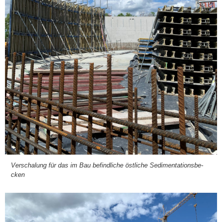
Ver­scha­lung für das im Bau befind­li­che öst­li­che Sedi­men­ta­ti­ons­be­
cken