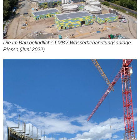
Die im Bau befind­li­che LMBV-Was­ser­be­hand­lungs­an­la­ge
Ples­sa (Juni 2022)