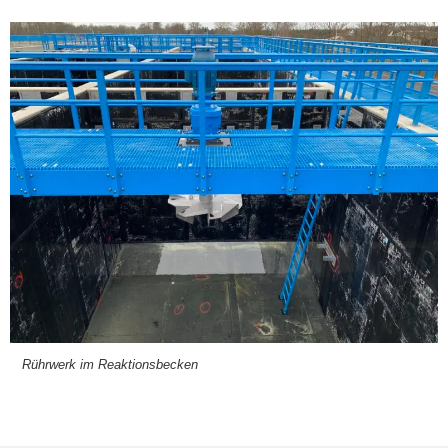
Rühr­werk im Reak­ti­ons­be­cken