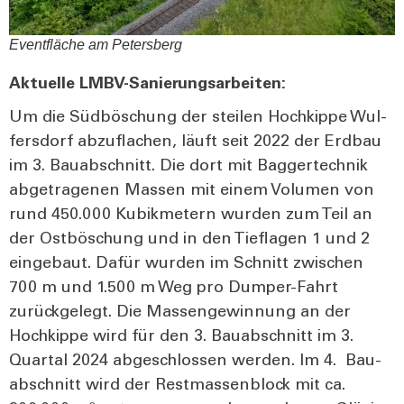
Event­flä­che am Peters­berg
Aktu­el­le LMBV-Sanie­rungs­ar­bei­ten:
Um die Süd­bö­schung der stei­len Hoch­kip­pe Wul­
fers­dorf abzu­fla­chen, läuft seit 2022 der Erd­bau
im 3. Bau­ab­schnitt. Die dort mit Bag­ger­tech­nik
abge­tra­ge­nen Mas­sen mit einem Volu­men von
rund 450.000 Kubik­me­tern wur­den zum Teil an
der Ost­bö­schung und in den Tief­la­gen 1 und 2
ein­ge­baut. Dafür wur­den im Schnitt zwi­schen
700 m und 1.500 m Weg pro Dum­per-Fahrt
zurück­ge­legt. Die Mas­sen­ge­win­nung an der
Hoch­kip­pe wird für den 3. Bau­ab­schnitt im 3.
Quar­tal 2024 abge­schlos­sen wer­den. Im 4. Bau­
ab­schnitt wird der Rest­mas­sen­block mit ca.