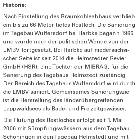
His­to­rie:
Nach Ein­stel­lung des Braun­koh­le­ab­baus ver­blieb
ein bis zu 66 Meter tie­fes Rest­loch. Die Sanie­rung
im Tage­bau Wul­fers­dorf bei Harb­ke begann 1986
und wur­de nach der poli­ti­schen Wen­de von der
LMBV fort­ge­setzt. Bei Harb­ke auf nie­der­säch­si­
scher Sei­te ist seit 2014 die Helm­sted­ter Revier
GmbH (HSR), eine Toch­ter der MIBRAG, für die
Sanie­rung des Tage­baus Helm­stedt zustän­dig.
Der Bereich des Tage­baus Wul­fers­dorf wird durch
die LMBV saniert. Gemein­sa­mes Sanie­rungs­ziel
ist die Her­stel­lung des län­der­über­grei­fen­den
Lapp­wald­sees als Bade- und Frei­zeit­ge­wäs­ser.
Die Flu­tung des Rest­lo­ches erfolgt seit 1. Mai
2006 mit Sümp­fungs­wäs­sern aus dem Tage­bau
Schö­nin­gen in den Tage­bau Helm­stedt und mit