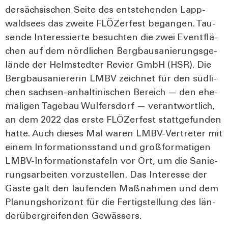
der­säch­si­schen Sei­te des ent­ste­hen­den Lapp­
wald­sees das zwei­te FLÖ­Ze­r­fest began­gen. Tau­
sen­de Inter­es­sier­te besuch­ten die zwei Event­flä­
chen auf dem nörd­li­chen Berg­bau­sa­nie­rungs­ge­
län­de der Helm­sted­ter Revier GmbH (HSR). Die
Berg­bau­sa­nie­rerin LMBV zeich­net für den süd­li­
chen sach­sen-anhal­ti­ni­schen Bereich — den ehe­
ma­li­gen Tage­bau Wul­fers­dorf — ver­ant­wort­lich,
an dem 2022 das ers­te FLÖ­Ze­r­fest statt­ge­fun­den
hat­te. Auch die­ses Mal waren LMBV-Ver­tre­ter mit
einem Infor­ma­ti­ons­stand und groß­for­ma­ti­gen
LMBV-Infor­ma­ti­ons­ta­feln vor Ort, um die Sanie­
rungs­ar­bei­ten vor­zu­stel­len. Das Inter­es­se der
Gäs­te galt den lau­fen­den Maß­nah­men und dem
Pla­nungs­ho­ri­zont für die Fer­tig­stel­lung des län­
der­über­grei­fen­den Gewäs­sers.