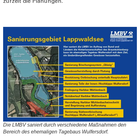
zur­zeit die Pla­nun­gen.
Die LMBV saniert durch ver­schie­de­ne Maß­nah­men den
Bereich des ehe­ma­li­gen Tage­baus Wul­fers­dorf.