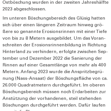
Ost­bö­schung wur­den in der zwei­ten Jah­res­hälf­te
2023 abge­schlos­sen.
Im unte­ren Böschungs­be­reich des Glüsig hat­ten
sich über einen län­ge­ren Zeit­raum hin­weg grö­
ße­re so genann­te Ero­si­ons­rin­nen mit einer Tie­fe
von bis zu 8 Metern aus­ge­bil­det. Um das Vor­an­
schrei­ten der Ero­si­ons­rin­nen­bil­dung in Rich­tung
Hin­ter­land zu ver­hin­dern, erfolg­te zwi­schen Sep­
tem­ber und Dezem­ber 2022 die Sanie­rung der
Rin­nen auf einer Gesamt­län­ge von mehr als 400
Metern. Anfang 2023 wur­de die Anspritz­be­grü­
nung (Nass-Ansaat) der Böschungs­flä­che von ca.
26.000 Qua­drat­me­tern durch­ge­führt. Im obe­ren
Böschungs­be­reich müs­sen noch Erd­ar­bei­ten zur
Anstüt­zung der vor­han­de­nen, steil ste­hen­den
Böschun­gen durch­ge­führt wer­den. Dafür lau­fen