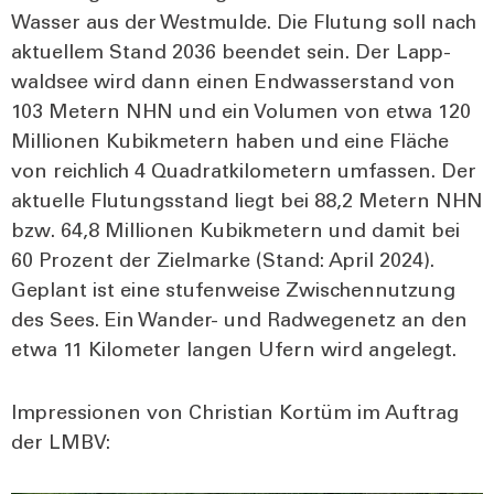
Was­ser aus der West­mul­de. Die Flu­tung soll nach
aktu­el­lem Stand 2036 been­det sein. Der Lapp­
wald­see wird dann einen End­was­ser­stand von
103 Metern NHN und ein Volu­men von etwa 120
Mil­lio­nen Kubik­me­tern haben und eine Flä­che
von reich­lich 4 Qua­drat­ki­lo­me­tern umfas­sen. Der
aktu­el­le Flu­tungs­stand liegt bei 88,2 Metern NHN
bzw. 64,8 Mil­lio­nen Kubik­me­tern und damit bei
60 Pro­zent der Ziel­mar­ke (Stand: April 2024).
Geplant ist eine stu­fen­wei­se Zwi­schen­nut­zung
des Sees. Ein Wan­der- und Rad­we­ge­netz an den
etwa 11 Kilo­me­ter lan­gen Ufern wird ange­legt.
Impres­sio­nen von Chris­ti­an Kor­tüm im Auf­trag
der LMBV: