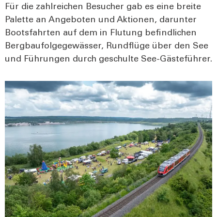
Für die zahl­rei­chen Besu­cher gab es eine brei­te
Palet­te an Ange­bo­ten und Aktio­nen, dar­un­ter
Boots­fahr­ten auf dem in Flu­tung befind­li­chen
Berg­bau­fol­ge­ge­wäs­ser, Rund­flü­ge über den See
und Füh­run­gen durch geschul­te See-Gäs­te­füh­rer.