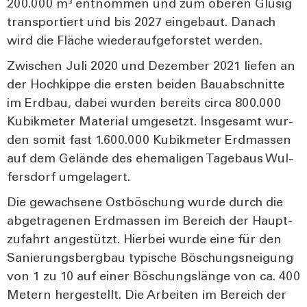
200.000 m³ ent­nom­men und zum obe­ren Glüsig
trans­por­tiert und bis 2027 ein­ge­baut. Danach
wird die Flä­che wie­der­auf­ge­fors­tet wer­den.
Zwi­schen Juli 2020 und Dezem­ber 2021 lie­fen an
der Hoch­kip­pe die ers­ten bei­den Bau­ab­schnit­te
im Erd­bau, dabei wur­den bereits cir­ca 800.000
Kubik­me­ter Mate­ri­al umge­setzt. Ins­ge­samt wur­
den somit fast 1.600.000 Kubik­me­ter Erd­mas­sen
auf dem Gelän­de des ehe­ma­li­gen Tage­baus Wul­
fers­dorf umge­la­gert.
Die gewach­se­ne Ost­bö­schung wur­de durch die
abge­tra­ge­nen Erd­mas­sen im Bereich der Haupt­
zu­fahrt ange­stützt. Hier­bei wur­de eine für den
Sanie­rungs­berg­bau typi­sche Böschungs­nei­gung
von 1 zu 10 auf einer Böschungs­län­ge von ca. 400
Metern her­ge­stellt. Die Arbei­ten im Bereich der