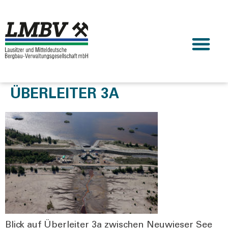
ÜBERLEITER 3A
Blick auf Über­lei­ter 3a zwi­schen Neu­wie­ser See